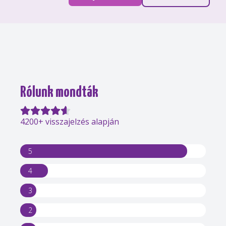
Rólunk mondták
4200+ visszajelzés alapján
5
4
3
2