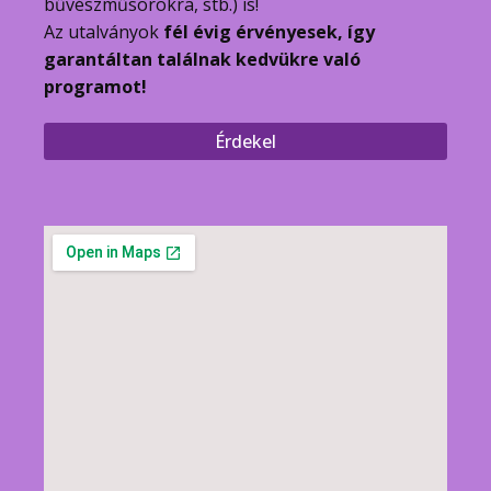
bűvészműsorokra, stb.) is!
Az utalványok
fél évig érvényesek, így
garantáltan találnak kedvükre való
programot!
Érdekel