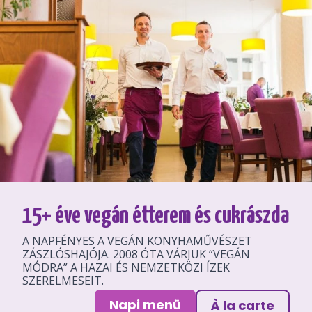
15+ éve vegán étterem és cukrászda
A NAPFÉNYES A VEGÁN KONYHAMŰVÉSZET
ZÁSZLÓSHAJÓJA. 2008 ÓTA VÁRJUK “VEGÁN
MÓDRA” A HAZAI ÉS NEMZETKÖZI ÍZEK
SZERELMESEIT.
Napi menü
À la carte