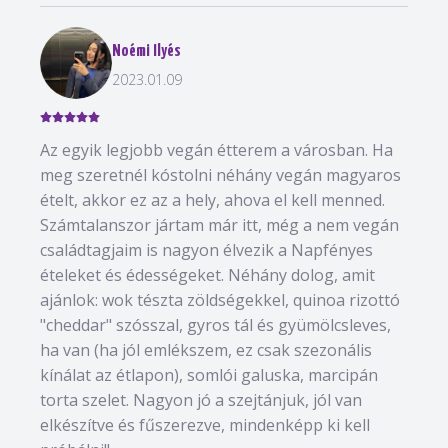
Noémi Ilyés
2023.01.09
Az egyik legjobb vegán étterem a városban. Ha
meg szeretnél kóstolni néhány vegán magyaros
ételt, akkor ez az a hely, ahova el kell menned.
Számtalanszor jártam már itt, még a nem vegán
családtagjaim is nagyon élvezik a Napfényes
ételeket és édességeket. Néhány dolog, amit
ajánlok: wok tészta zöldségekkel, quinoa rizottó
"cheddar" szósszal, gyros tál és gyümölcsleves,
ha van (ha jól emlékszem, ez csak szezonális
kínálat az étlapon), somlói galuska, marcipán
torta szelet. Nagyon jó a szejtánjuk, jól van
elkészítve és fűszerezve, mindenképp ki kell