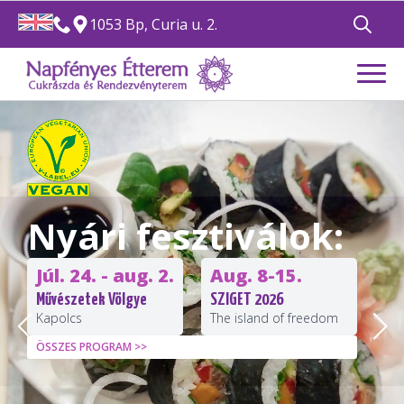
1053 Bp, Curia u. 2.
Search
for:
Nyári fesztiválok:
Júl. 24. - aug. 2.
Aug. 8-15.
Művészetek Völgye
SZIGET 2026
Kapolcs
The island of freedom
ÖSSZES PROGRAM >>