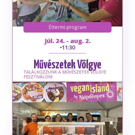
Éttermi program
Júl. 24. - aug. 2.
•
11:30
Művészetek Völgye
TALÁLKOZZUNK A MŰVÉSZETEK VÖLGYE
FESZTIVÁLON!