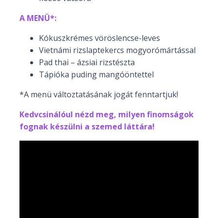
A MENÜ*:
Kókuszkrémes vöröslencse-leves
Vietnámi rizslaptekercs mogyorómártással
Pad thai – ázsiai rizstészta
Tápióka puding mangóöntettel
*A menü változtatásának jogát fenntartjuk!
Kedvcsinálóul nézd meg, milyen finomságok
fognak készülni a szemed láttára!