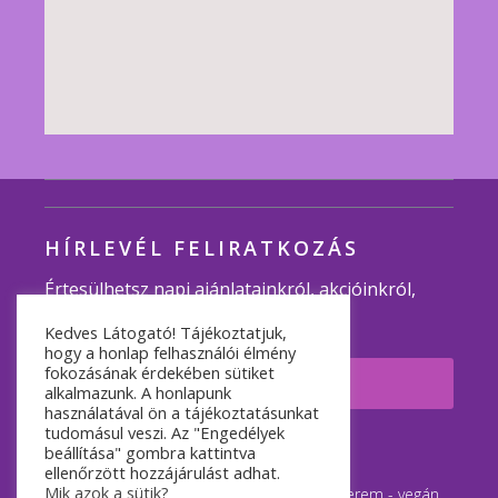
HÍRLEVÉL FELIRATKOZÁS
Értesülhetsz napi ajánlatainkról, akcióinkról,
programjainkról.
Kedves Látogató! Tájékoztatjuk,
hogy a honlap felhasználói élmény
fokozásának érdekében sütiket
Feliratkozom
alkalmazunk. A honlapunk
használatával ön a tájékoztatásunkat
tudomásul veszi. Az "Engedélyek
© 2007-2026 Minden jog fenntartva.
beállítása" gombra kattintva
ellenőrzött hozzájárulást adhat.
Mik azok a sütik?
Napfényes Vegán Étterem és Rendezvényterem - vegán