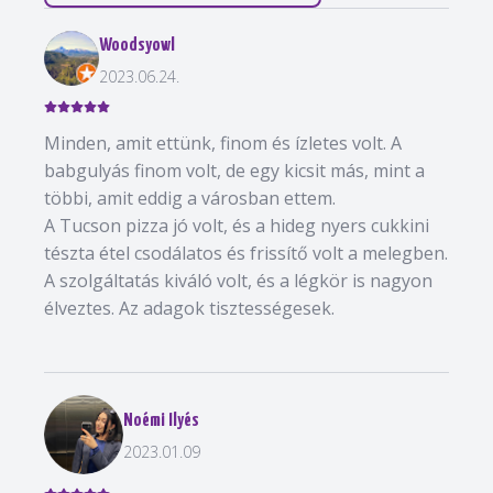
Woodsyowl
2023.06.24.
Minden, amit ettünk, finom és ízletes volt. A
babgulyás finom volt, de egy kicsit más, mint a
többi, amit eddig a városban ettem.
A Tucson pizza jó volt, és a hideg nyers cukkini
tészta étel csodálatos és frissítő volt a melegben.
A szolgáltatás kiváló volt, és a légkör is nagyon
élveztes. Az adagok tisztességesek.
Noémi Ilyés
2023.01.09