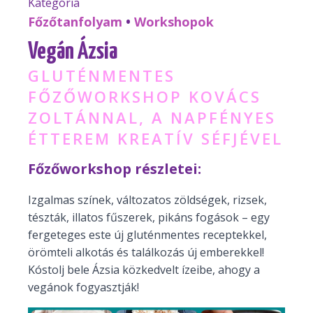
Kategória
Főzőtanfolyam
•
Workshopok
Vegán Ázsia
GLUTÉNMENTES
FŐZŐWORKSHOP KOVÁCS
ZOLTÁNNAL, A NAPFÉNYES
ÉTTEREM KREATÍV SÉFJÉVEL
Főzőworkshop részletei:
Izgalmas színek, változatos zöldségek, rizsek,
tészták, illatos fűszerek, pikáns fogások – egy
fergeteges este új gluténmentes receptekkel,
örömteli alkotás és találkozás új emberekkel!
Kóstolj bele Ázsia közkedvelt ízeibe, ahogy a
vegánok fogyasztják!