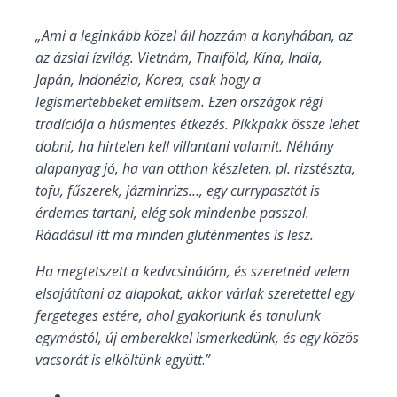
„Ami a leginkább közel áll hozzám a konyhában, az
az ázsiai ízvilág.
Vietnám, Thaiföld, Kína, India,
Japán, Indonézia, Korea, csak hogy a
legismertebbeket említsem. Ezen országok régi
tradíciója a húsmentes étkezés.
Pikkpakk össze lehet
dobni, ha hirtelen kell villantani valamit.
Néhány
alapanyag jó, ha van otthon készleten, pl. rizstészta,
tofu, fűszerek, jázminrizs…, egy currypasztát is
érdemes tartani, elég sok mindenbe passzol.
Ráadásul itt ma minden gluténmentes is lesz.
Ha megtetszett a kedvcsinálóm, és szeretnéd velem
elsajátítani az alapokat, akkor várlak szeretettel egy
fergeteges estére, ahol gyakorlunk és tanulunk
egymástól, új emberekkel ismerkedünk, és egy közös
vacsorát is elköltünk együtt
.
”