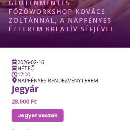
GLUTÉNMENTES
FŐZŐWORKSHOP KOVÁCS
ZOLTÁNNAL, A NAPFÉNYES
ÉTTEREM KREATÍV SÉFJÉVEL
2026-02-16
HÉTFŐ
17:00
NAPFÉNYES RENDEZVÉNYTEREM
Jegyár
28.000 Ft
Jegyet veszek