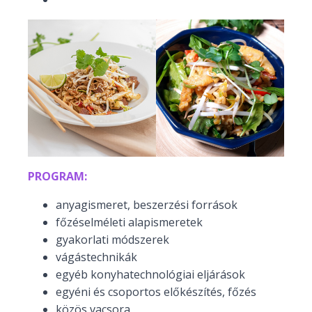
PROGRAM:
anyagismeret, beszerzési források
főzéselméleti alapismeretek
gyakorlati módszerek
vágástechnikák
egyéb konyhatechnológiai eljárások
egyéni és csoportos előkészítés, főzés
közös vacsora