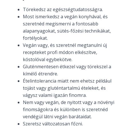
Törekedsz az egészségtudatosságra.
Most ismerkedsz a vegán konyhával, és
szeretnéd megismerni a fontosabb
alapanyagokat, sütés-főzési technikákat,
fortélyokat.
Vegán vagy, és szeretnél megtanulni új
recepteket profi módon elkészítve,
kóstolóval egybekötve.
Gluténmentesen étkezel vagy törekszel a
kímélő étrendre.
Ételintolerancia miatt nem ehetsz például
tojást vagy gluténtartalmú ételeket, és
vágysz valami igazán finomra.
Nem vagy vegán, de nyitott vagy a növényi
finomságokra és különben is szeretnéd
vendégül látni vegán barátaidat.
Szeretsz változatosan főzni.