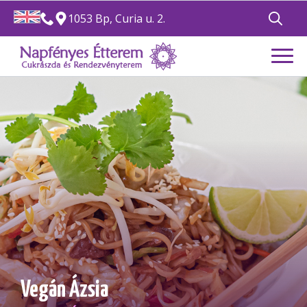
1053 Bp, Curia u. 2.
Search
for:
Vegán Ázsia