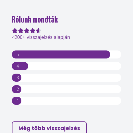
Rólunk mondták
4200+ visszajelzés alapján
5
4
3
2
1
Még több visszajelzés