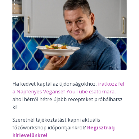
Ha kedvet kaptál az újdonságokhoz,
iratkozz fel
a Napfényes Vegánséf YouTube csatornára,
ahol hétről hétre újabb recepteket próbálhatsz
ki!
Szeretnél tájékoztatást kapni aktuális
főzőworkshop időpontjainkról?
Regisztrálj
hírlevelünkre!