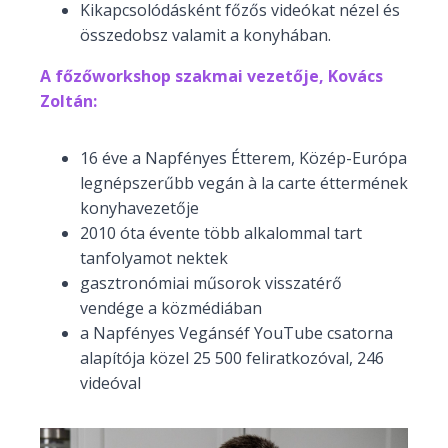
Kikapcsolódásként főzős videókat nézel és
összedobsz valamit a konyhában.
A főzőworkshop szakmai vezetője, Kovács
Zoltán:
16 éve a Napfényes Étterem, Közép-Európa
legnépszerűbb vegán à la carte éttermének
konyhavezetője
2010 óta évente több alkalommal tart
tanfolyamot nektek
gasztronómiai műsorok visszatérő
vendége a közmédiában
a Napfényes Vegánséf YouTube csatorna
alapítója közel 25 500 feliratkozóval, 246
videóval