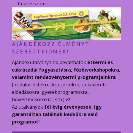
Impresszum
AJÁNDÉKOZZ ÉLMÉNYT
SZERETTEIDNEK!
Ajándékutalványaink beválthatók
éttermi és
cukrászdai fogyasztásra, főzőworkshopokra,
valamint rendezvénytermi programjainkra
(irodalmi estekre, koncertekre, önismereti
előadásokra, gyerekprogramokra,
bűvészműsorokra, stb.) is!
Az utalványok
fél évig érvényesek, így
garantáltan találnak kedvükre való
programot!