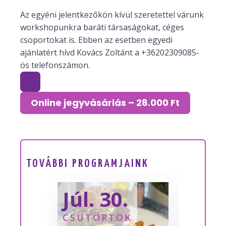
Az egyéni jelentkezőkön kívül szeretettel várunk
workshopunkra baráti társaságokat, céges
csoportokat is. Ebben az esetben egyedi
ajánlatért hívd Kovács Zoltánt a +36202309085-
ös telefonszámon.
Online jegyvásárlás – 28.000 Ft
TOVÁBBI PROGRAMJAINK
Júl. 30.
Sze
CSÜTÖRTÖK
SZOM