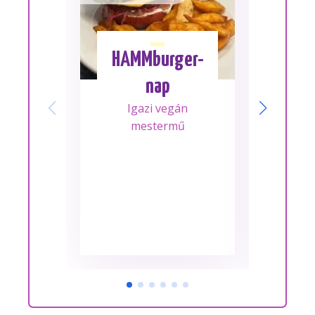
HAMMburger-
I
nap
Mes
Igazi vegán
A m
mestermű