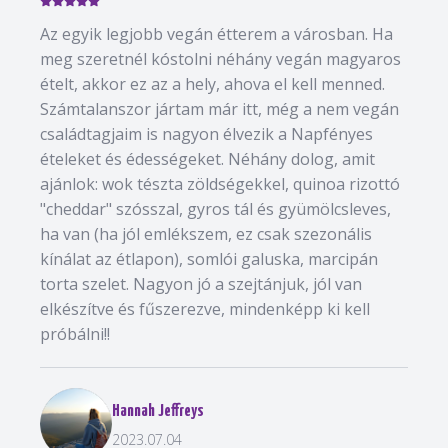
Az egyik legjobb vegán étterem a városban. Ha
meg szeretnél kóstolni néhány vegán magyaros
ételt, akkor ez az a hely, ahova el kell menned.
Számtalanszor jártam már itt, még a nem vegán
családtagjaim is nagyon élvezik a Napfényes
ételeket és édességeket. Néhány dolog, amit
ajánlok: wok tészta zöldségekkel, quinoa rizottó
"cheddar" szósszal, gyros tál és gyümölcsleves,
ha van (ha jól emlékszem, ez csak szezonális
kínálat az étlapon), somlói galuska, marcipán
torta szelet. Nagyon jó a szejtánjuk, jól van
elkészítve és fűszerezve, mindenképp ki kell
próbálni!!
Hannah Jeffreys
2023.07.04