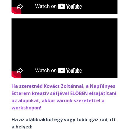
Ha szeretnéd Kovács Zoltánnal, a Napfényes
Étterem kreatív séfjével ÉLŐBEN elsajátítani
az alapokat, akkor várunk szeretettel a
workshopon!
Ha az alábbiakból egy vagy több igaz rád, itt
a helyed: