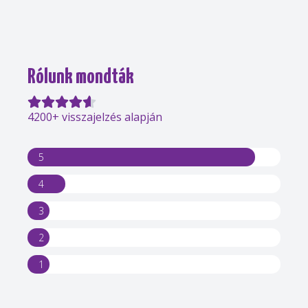
Rólunk mondták
4200+ visszajelzés alapján
5
4
3
2
1