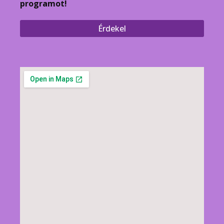
programot!
Érdekel