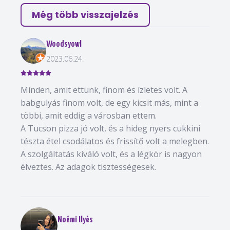
Még több visszajelzés
Woodsyowl
2023.06.24.
Minden, amit ettünk, finom és ízletes volt. A
babgulyás finom volt, de egy kicsit más, mint a
többi, amit eddig a városban ettem.
A Tucson pizza jó volt, és a hideg nyers cukkini
tészta étel csodálatos és frissítő volt a melegben.
A szolgáltatás kiváló volt, és a légkör is nagyon
élveztes. Az adagok tisztességesek.
Noémi Ilyés