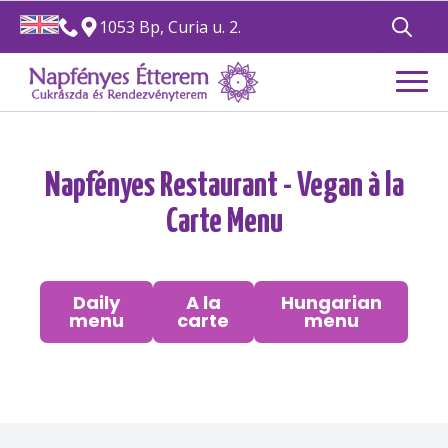
1053 Bp, Curia u. 2.
Search
for:
Napfényes Restaurant - Vegan à la
Carte Menu
Daily
A la
Hungarian
menu
carte
menu