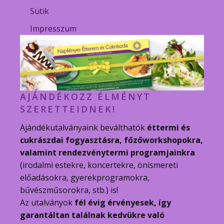
Sütik
Impresszum
AJÁNDÉKOZZ ÉLMÉNYT
SZERETTEIDNEK!
Ajándékutalványaink beválthatók
éttermi és
cukrászdai fogyasztásra, főzőworkshopokra,
valamint rendezvénytermi programjainkra
(irodalmi estekre, koncertekre, önismereti
előadásokra, gyerekprogramokra,
bűvészműsorokra, stb.) is!
Az utalványok
fél évig érvényesek, így
garantáltan találnak kedvükre való