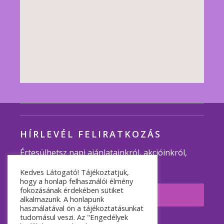
HÍRLEVÉL FELIRATKOZÁS
Értesülhetsz napi ajánlatainkról, akcióinkról,
programjainkról.
Kedves Látogató! Tájékoztatjuk,
hogy a honlap felhasználói élmény
fokozásának érdekében sütiket
Feliratkozom
alkalmazunk. A honlapunk
használatával ön a tájékoztatásunkat
tudomásul veszi. Az "Engedélyek
© 2007-2026 Minden jog fenntartva.