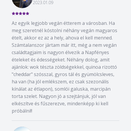
2023.01.09
Az egyik legjobb vegán étterem a városban. Ha
meg szeretnél kóstolni néhány vegán magyaros
ételt, akkor ez az a hely, ahova el kell menned.
Számtalanszor jártam már itt, még a nem vegán
családtagjaim is nagyon élvezik a Napfényes
ételeket és édességeket. Néhány dolog, amit
ajánlok: wok tészta zöldségekkel, quinoa rizottó
"cheddar" szósszal, gyros tál és gyümölcsleves,
ha van (ha jól emlékszem, ez csak szezonális
kínálat az étlapon), somlói galuska, marcipán
torta szelet. Nagyon jó a szejtánjuk, jól van
elkészítve és fűszerezve, mindenképp ki kell
próbálni!!