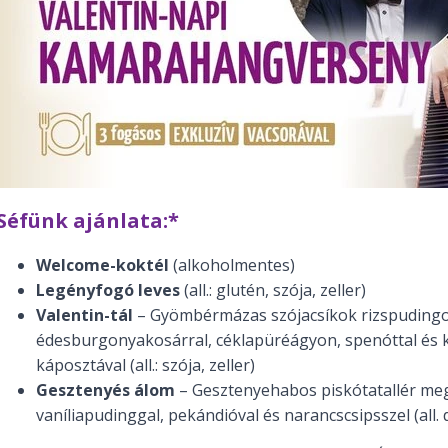
Séfünk ajánlata:*
Welcome-koktél
(alkoholmentes)
Legényfogó leves
(all.: glutén, szója, zeller)
Valentin-tál
– Gyömbérmázas szójacsíkok rizspuding
édesburgonyakosárral, céklapüréágyon, spenóttal és
káposztával (all.: szója, zeller)
Gesztenyés álom
– Gesztenyehabos piskótatallér me
vaníliapudinggal, pekándióval és narancscsipsszel (all. 