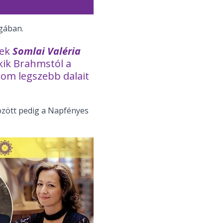
ágában.
nek
Somlai Valéria
akik Brahmstól a
lom legszebb dalait
között pedig a Napfényes