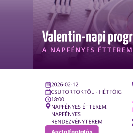
Valentin-napi prog
A NAPFÉNYES ÉTTERE
2026-02-12
CSÜTÖRTÖKTŐL - HÉTFŐIG
18:00
NAPFÉNYES ÉTTEREM,
NAPFÉNYES
RENDEZVÉNYTEREM
Asztalfoglalás