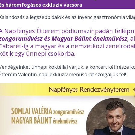
és háromfogásos exkluzív vacsora
Kalandozás a legszebb dalok és az ínyenc gasztronómia vil
A Napfényes Étterem pódiumszínpadán fellép
zongoraművész és Magyar Bálint énekművész
, 
Cabaret-ig a magyar és a nemzetközi zeneiroda
kötik egy ünnepi csokorba.
Vendégeinket ünnepi koktéllal várjuk, a koncert két része 
Étterem Valentin-napi exkluzív menüsorát szolgáljuk fel!