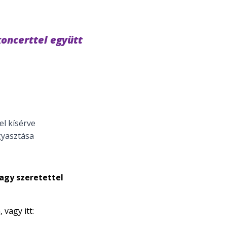
oncerttel együtt
el kísérve
gyasztása
nagy szeretettel
vagy itt: