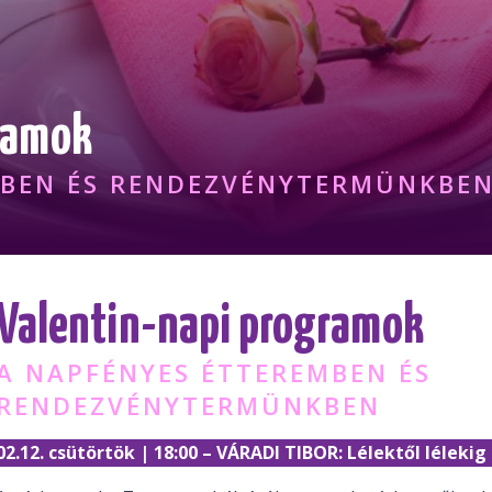
ramok
MBEN ÉS RENDEZVÉNYTERMÜNKBE
Valentin-napi programok
A NAPFÉNYES ÉTTEREMBEN ÉS
RENDEZVÉNYTERMÜNKBEN
02.12. csütörtök | 18:00 – VÁRADI TIBOR: Lélektől lélekig