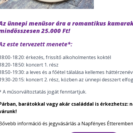
Az ünnepi menüsor ára a romantikus kamarak
mindösszesen 25.000 Ft!
Az este tervezett menete*:
18:00-18:20: érkezés, frissítő alkoholmentes koktél
18:20-18:50: koncert 1. rész
18:50-19:30: a leves és a főétel tálalása kellemes háttérzenév
19:30-20:15: koncert 2. rész, közben az ünnepi desszert elfo
­­* A műsorváltoztatás jogát fenntartjuk.
Párban, barátokkal vagy akár családdal is érkezhetsz: 
várunk!
Bővebb információ és jegyvásárlás a Napfényes Étteremben, 