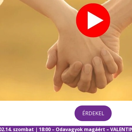
ÉRDEKEL
02.14. szombat | 18:00 – Odavagyok magáért
–
VALENTI