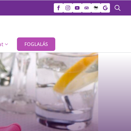
Search
for:
at
FOGLALÁS