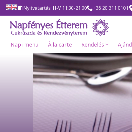
Nyitvatartás: H-V 11:30-21:00
+36 20 311 0101
Napi menü
À la carte
Rendelés
Ajánd