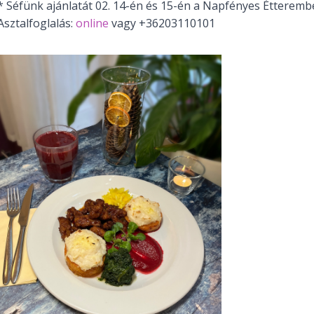
* Séfünk ajánlatát 02. 14-én és 15-én a Napfényes Étterembe
Asztalfoglalás:
online
vagy +36203110101