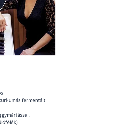
os
 kurkumás fermentált
ggymártással,
diófélék)