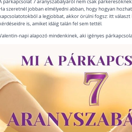
A párkapcsolat 7 aranyszabályáról nem csak párkeresőknek
Ha szeretnél jobban elmélyedni abban, hogy hogyan hozhat
kapcsolatotokból a legjobbat, akkor örülni fogsz: itt válasz
kérdéseidre is, amiket idáig talán fel sem tettél.
Valentin-napi alapozó mindenkinek, aki igényes párkapcsola