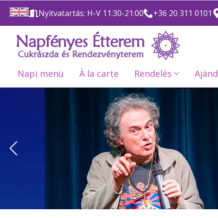
Nyitvatartás: H-V 11:30-21:00
+36 20 311 0101
Napi menü
À la carte
Rendelés
Ajánd