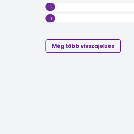
2
1
Még több visszajelzés