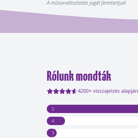
A műsorváltoztatás jogát fenntartjuk!
Rólunk mondták
4200+ visszajelzés alapján
5
4
3