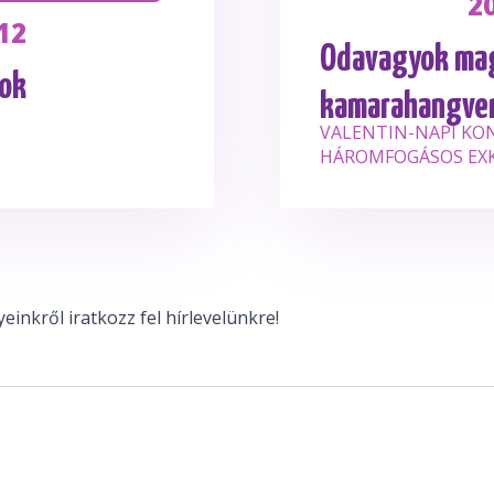
2
12
Odavagyok mag
mok
kamarahangver
VALENTIN-NAPI KO
HÁROMFOGÁSOS EXK
inkről iratkozz fel hírlevelünkre!