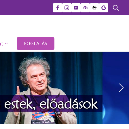
Search
for:
at
FOGLALÁS