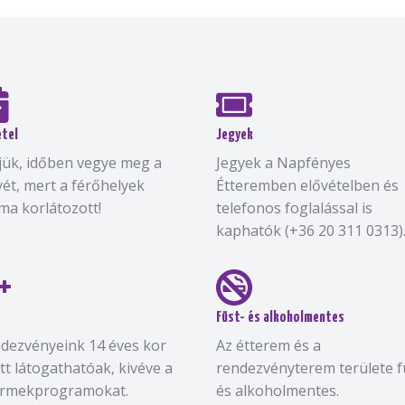
étel
Jegyek
jük, időben vegye meg a
Jegyek a Napfényes
yét, mert a férőhelyek
Étteremben elővételben és
ma korlátozott!
telefonos foglalással is
kaphatók (+36 20 311 0313)
Füst- és alkoholmentes
dezvényeink 14 éves kor
Az étterem és a
ett látogathatóak, kivéve a
rendezvényterem területe f
rmekprogramokat.
és alkoholmentes.