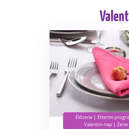
Valent
Élőzene
|
Éttermi progr
Valentin-nap
|
Zene 