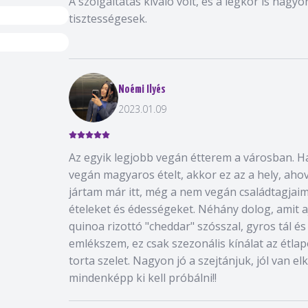
A szolgáltatás kiváló volt, és a légkör is nagy
tisztességesek.
Noémi Ilyés
2023.01.09
Az egyik legjobb vegán étterem a városban. H
vegán magyaros ételt, akkor ez az a hely, aho
jártam már itt, még a nem vegán családtagjai
ételeket és édességeket. Néhány dolog, amit a
quinoa rizottó "cheddar" szósszal, gyros tál és
emlékszem, ez csak szezonális kínálat az étla
torta szelet. Nagyon jó a szejtánjuk, jól van el
mindenképp ki kell próbálni!!