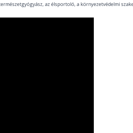
természetgyógyász, az élsportoló, a környezetvédelmi szak