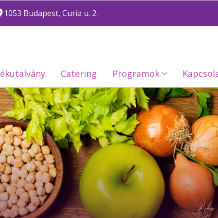
1053 Budapest, Curia u. 2.
ékutalvány
Catering
Programok
Kapcsol