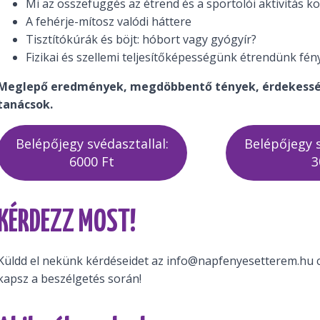
Mi az összefüggés az étrend és a sportolói aktivitás kö
A fehérje-mítosz valódi háttere
Tisztítókúrák és böjt: hóbort vagy gyógyír?
Fizikai és szellemi teljesítőképességünk étrendünk fén
Meglepő eredmények, megdöbbentő tények, érdekessé
tanácsok.
Belépőjegy svédasztallal:
Belépőjegy s
6000 Ft
3
KÉRDEZZ MOST!
Küldd el nekünk kérdéseidet az info@napfenyesetterem.hu cí
kapsz a beszélgetés során!