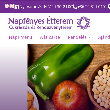
Nyitvatartás: H-V 11:30-21:00
+36 20 311 0101
Napi menü
À la carte
Rendelés
Ajánd