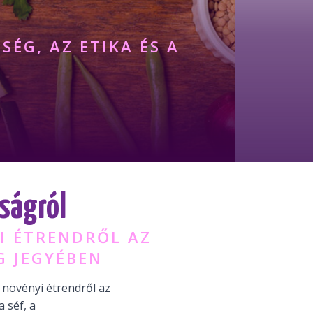
ÉG, AZ ETIKA ÉS A
ságról
I ÉTRENDRŐL AZ
ÉG JEGYÉBEN
 növényi étrendről az
a séf, a