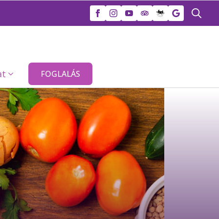
Search
for:
at
FOGLALÁS