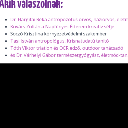
Akik válaszolnak:
Dr. Hargitai Réka antropozófus orvos, háziorvos, éle
Kovács Zoltán a Napfényes Étterem kreatív séfje
Soczó Krisztina környezetvédelmi szakember
Tasi István antropológus, Krisnatudatú tanító
Tóth Viktor triatlon és OCR edző, outdoor tanácsadó
és Dr. Várhelyi Gábor természetgyógyász, életmód-ta