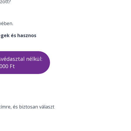
zött?
yében.
gek és hasznos
védasztal nélkül:
000 Ft
mre, és biztosan választ