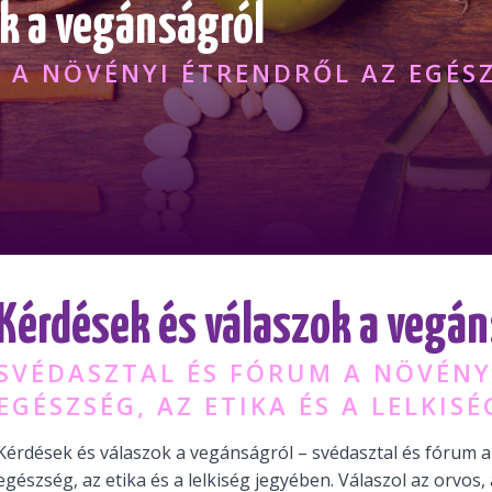
k a vegánságról
 A NÖVÉNYI ÉTRENDRŐL AZ EGÉSZS
Kérdések és válaszok a vegán
SVÉDASZTAL ÉS FÓRUM A NÖVÉNY
EGÉSZSÉG, AZ ETIKA ÉS A LELKIS
Kérdések és válaszok a vegánságról – svédasztal és fórum a
egészség, az etika és a lelkiség jegyében. Válaszol az orvos, 