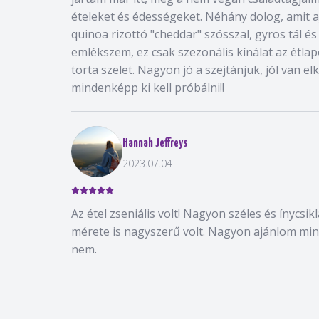
ételeket és édességeket. Néhány dolog, amit a
quinoa rizottó "cheddar" szósszal, gyros tál és
emlékszem, ez csak szezonális kínálat az étla
torta szelet. Nagyon jó a szejtánjuk, jól van el
mindenképp ki kell próbálni!!
Hannah Jeffreys
2023.07.04
Az étel zseniális volt! Nagyon széles és ínycsi
mérete is nagyszerű volt. Nagyon ajánlom min
nem.