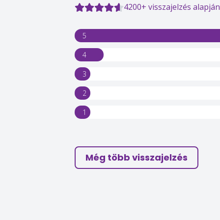
4200+ visszajelzés alapján
5
4
3
2
1
Még több visszajelzés