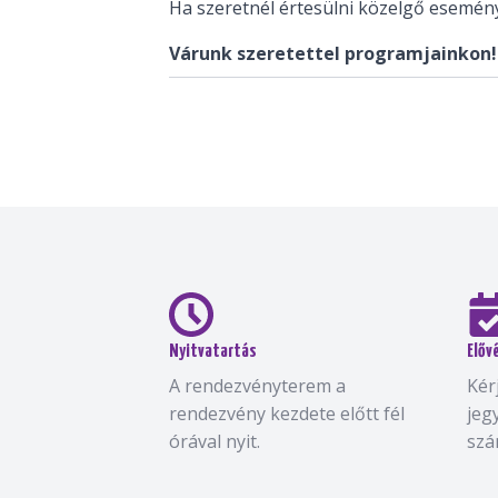
Ha szeretnél értesülni közelgő eseménye
Várunk szeretettel programjainkon!
Nyitvatartás
Előv
A rendezvényterem a
Kér
rendezvény kezdete előtt fél
jeg
órával nyit.
szá