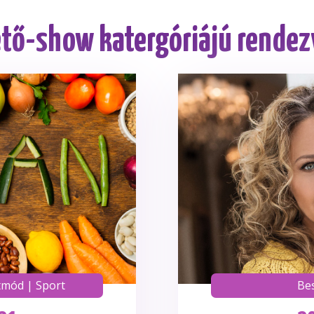
tő-show katergóriájú rende
tmód
|
Sport
Be