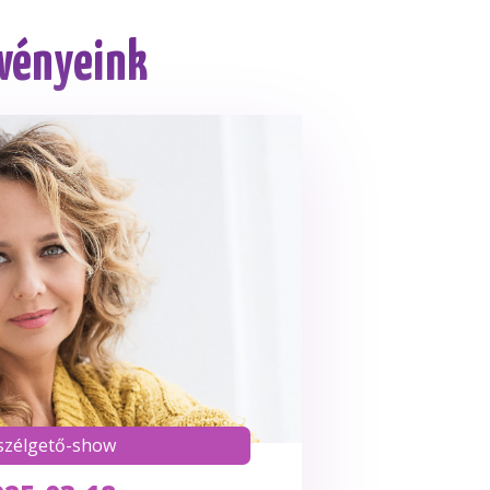
zvényeink
szélgető-show