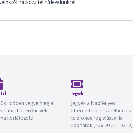
inkről iratkozz fel hírlevelünkre!
étel
Jegyek
jük, időben vegye meg a
Jegyek a Napfényes
yét, mert a férőhelyek
Étteremben elővételben és
ma korlátozott!
telefonos foglalással is
kaphatók (+36 20 311 0313)