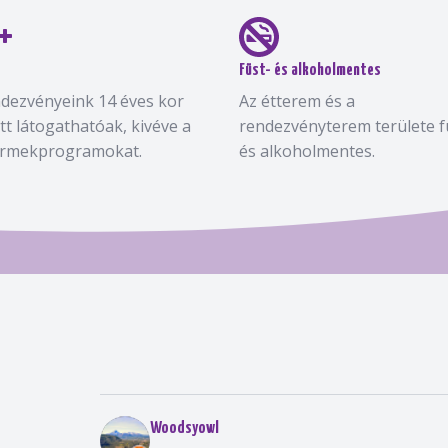
Füst- és alkoholmentes
dezvényeink 14 éves kor
Az étterem és a
ett látogathatóak, kivéve a
rendezvényterem területe f
rmekprogramokat.
és alkoholmentes.
Woodsyowl