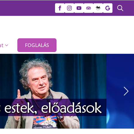
Search
for:
at
FOGLALÁS