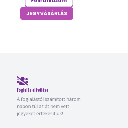
Feliratkozom
JEGYVÁSÁRLÁS
Foglalás elévülése
A foglalástól számított három
napon túl az át nem vett
jegyeket értékesítjük!
.