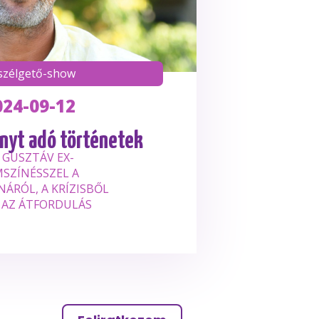
szélgető-show
024-09-12
nyt adó történetek
 GUSZTÁV EX-
SZÍNÉSSZEL A
ÁRÓL, A KRÍZISBŐL
 AZ ÁTFORDULÁS