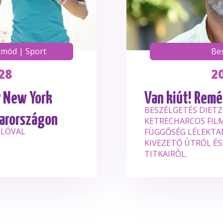
tmód
|
Sport
Be
28
2
y New York
Van kiút! Remé
BESZÉLGETÉS DIETZ
yarországon
KETRECHARCOS FILM
LÓVAL
FÜGGŐSÉG LÉLEKTAN
KIVEZETŐ ÚTRÓL ÉS
TITKAIRÓL.