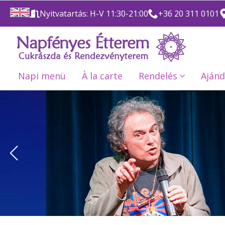
Nyitvatartás: H-V 11:30-21:00
+36 20 311 0101
Napi menü
À la carte
Rendelés
Ajánd