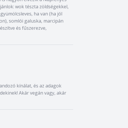
jánlok: wok tészta zöldségekkel,
 gyümölcsleves, ha van (ha jól
pon), somlói galuska, marcipán
készítve és fűszerezve,
klandozó kínálat, és az adagok
dekinek! Akár vegán vagy, akár