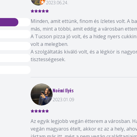
2023.06.24.
Minden, amit ettünk, finom és ízletes volt. A ba
más, mint a többi, amit eddig a városban ettem
A Tucson pizza jó volt, és a hideg nyers cukkini
volt a melegben.
A szolgáltatás kiváló volt, és a légkör is nagy
tisztességesek.
Noémi Ilyés
2023.01.09
Az egyik legjobb vegán étterem a városban. H
vegán magyaros ételt, akkor ez az a hely, aho
jártam már itt, még a nem vegán családtagjai