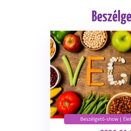
Beszélge
Beszélgető-show
|
Éle