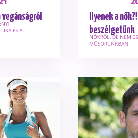
21
2
a vegánságról
Ilyenek a nők?!
ÉNYI
beszélgetünk
TIKA ÉS A
NŐKRŐL, DE NEM C
MŰSORUNKBAN