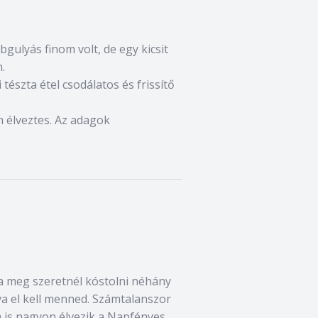
bgulyás finom volt, de egy kicsit
.
 tészta étel csodálatos és frissítő
on élveztes. Az adagok
a meg szeretnél kóstolni néhány
va el kell menned. Számtalanszor
m is nagyon élvezik a Napfényes