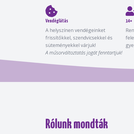
Vendéglátás
14+
A helyszínen vendégeinket
Ren
frissítőkkel, szendvicsekkel és
fel
süteményekkel várjuk!
gye
A műsorváltoztatás jogát fenntartjuk!
Rólunk mondták