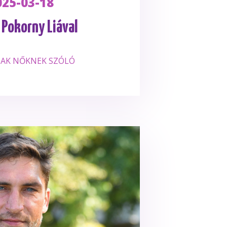
025-03-18
 Pokorny Liával
SAK NŐKNEK SZÓLÓ