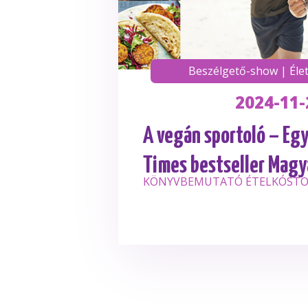
Beszélgető-show
|
Éle
2024-11-
A vegán sportoló – Eg
Times bestseller Mag
KÖNYVBEMUTATÓ ÉTELKÓSTO