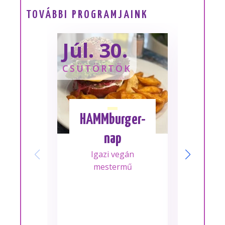
TOVÁBBI PROGRAMJAINK
Júl. 30.
Sze
CSÜTÖRTÖK
SZOM
HAMMburger-
I
nap
Mes
Igazi vegán
A m
mestermű