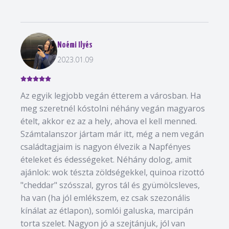
Noémi Ilyés
2023.01.09
Az egyik legjobb vegán étterem a városban. Ha
meg szeretnél kóstolni néhány vegán magyaros
ételt, akkor ez az a hely, ahova el kell menned.
Számtalanszor jártam már itt, még a nem vegán
családtagjaim is nagyon élvezik a Napfényes
ételeket és édességeket. Néhány dolog, amit
ajánlok: wok tészta zöldségekkel, quinoa rizottó
"cheddar" szósszal, gyros tál és gyümölcsleves,
ha van (ha jól emlékszem, ez csak szezonális
kínálat az étlapon), somlói galuska, marcipán
torta szelet. Nagyon jó a szejtánjuk, jól van