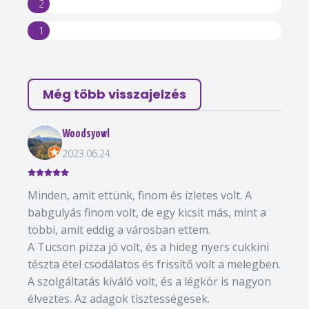
2
1
Még több visszajelzés
Woodsyowl
2023.06.24.
Minden, amit ettünk, finom és ízletes volt. A
babgulyás finom volt, de egy kicsit más, mint a
többi, amit eddig a városban ettem.
A Tucson pizza jó volt, és a hideg nyers cukkini
tészta étel csodálatos és frissítő volt a melegben.
A szolgáltatás kiváló volt, és a légkör is nagyon
élveztes. Az adagok tisztességesek.