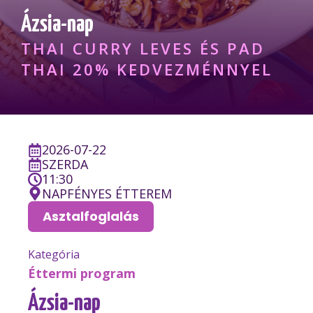
Ázsia-nap
THAI CURRY LEVES ÉS PAD
THAI 20% KEDVEZMÉNNYEL
2026-07-22
SZERDA
11:30
NAPFÉNYES ÉTTEREM
Asztalfoglalás
Kategória
Éttermi program
Ázsia-nap