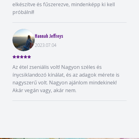
elkészítve és fűszerezve, mindenképp ki kell
próbálni!!
Hannah Jeffreys
2023.07.04
Az étel zseniális volt! Nagyon széles és
ínycsiklandozó kínálat, és az adagok mérete is
nagyszerű volt. Nagyon ajánlom mindekinek!
Akár vegán vagy, akár nem.