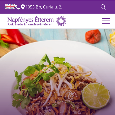
1053 Bp, Curia u. 2.
Search
for: