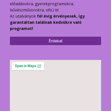
előadásokra, gyerekprogramokra,
bűvészműsorokra, stb.) is!
Az utalványok
fél évig érvényesek, így
garantáltan találnak kedvükre való
programot!
Érdekel