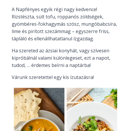
A Napfényes egyik régi nagy kedvence!
Rizstészta, sült tofu, roppanós zöldségek,
gyömbéres-fokhagymás szósz, mungóbabcsíra,
lime és pirított szezámmag – egyszerre friss,
tápláló és ellenállhatatlanul ízgazdag.
Ha szereted az ázsiai konyhát, vagy szívesen
kipróbálnál valami különlegeset, ezt a napot,
tudod, … érdemes beírni a naptárba!
Várunk szeretettel egy kis ízutazásra!