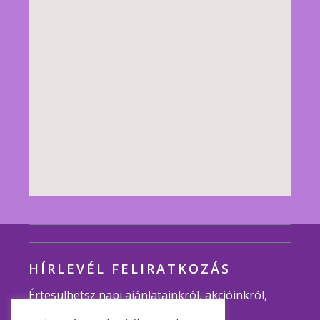
HÍRLEVÉL FELIRATKOZÁS
Értesülhetsz napi ajánlatainkról, akcióinkról,
programjainkról.