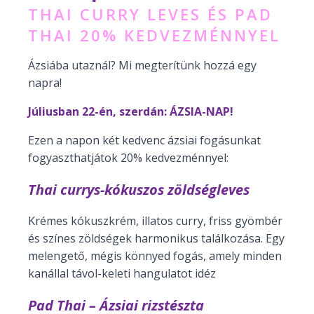
THAI CURRY LEVES ÉS PAD
THAI 20% KEDVEZMÉNNYEL
Ázsiába utaznál? Mi megterítünk hozzá egy
napra!
Júliusban 22-én, szerdán: ÁZSIA-NAP!
Ezen a napon két kedvenc ázsiai fogásunkat
fogyaszthatjátok 20% kedvezménnyel:
Thai currys-kókuszos zöldségleves
Krémes kókuszkrém, illatos curry, friss gyömbér
és színes zöldségek harmonikus találkozása. Egy
melengető, mégis könnyed fogás, amely minden
kanállal távol-keleti hangulatot idéz
Pad Thai – Ázsiai rizstészta