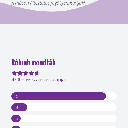
A műsorváltoztatás jogát fenntartjuk!
Rólunk mondták
4200+ visszajelzés alapján
5
4
3