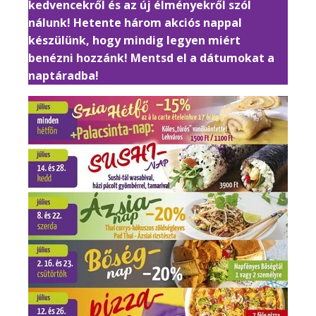
kedvencekről és az új élményekről szól
nálunk! Hetente három akciós nappal
készülünk, hogy mindig legyen miért
benézni hozzánk! Mentsd el a dátumokat a
naptáradba!