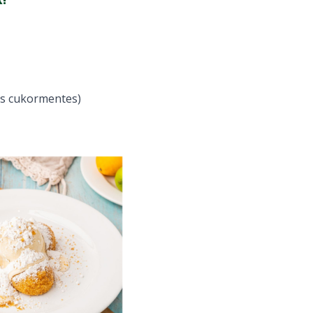
!
és cukormentes)