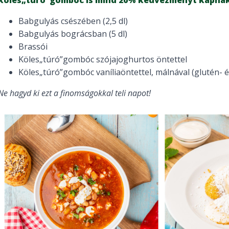
köles„túró”gombóc is mind 20% kedvezményt kapnak
Babgulyás csészében (2,5 dl)
Babgulyás bográcsban (5 dl)
Brassói
Köles„túró”gombóc szójajoghurtos öntettel
Köles„túró”gombóc vaníliaöntettel, málnával (glutén- 
Ne hagyd ki ezt a finomságokkal teli napot!