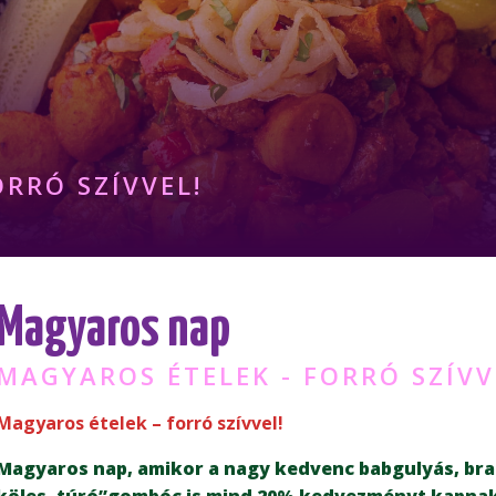
RRÓ SZÍVVEL!
Magyaros nap
MAGYAROS ÉTELEK - FORRÓ SZÍVV
Magyaros ételek – forró szívvel!
Magyaros nap, amikor a nagy kedvenc babgulyás, bra