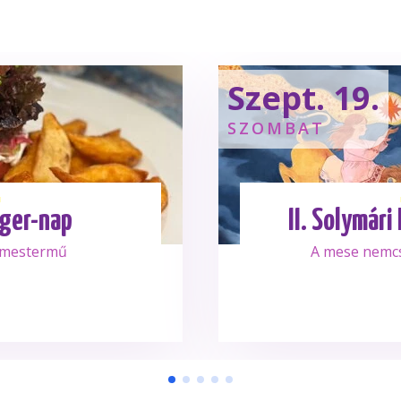
Szept. 19.
SZOMBAT
ger-nap
II. Solymári
 mestermű
A mese nemc