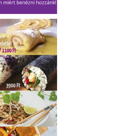
n miért benézni hozzánk!