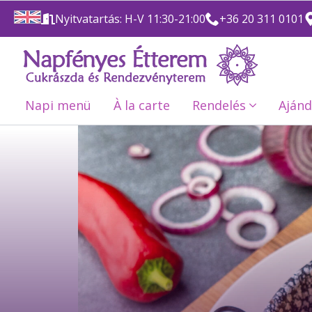
Nyitvatartás: H-V 11:30-21:00
+36 20 311 0101
Napi menü
À la carte
Rendelés
Ajánd