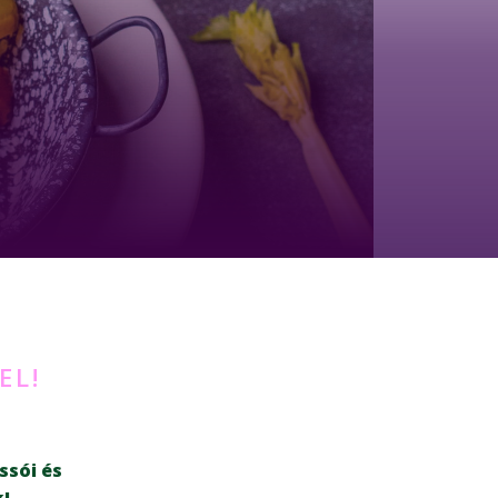
EL!
ssói és