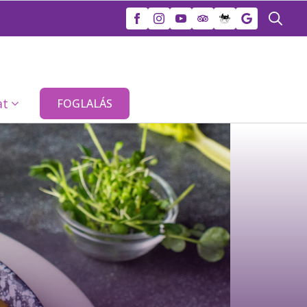
Search
for:
at
FOGLALÁS