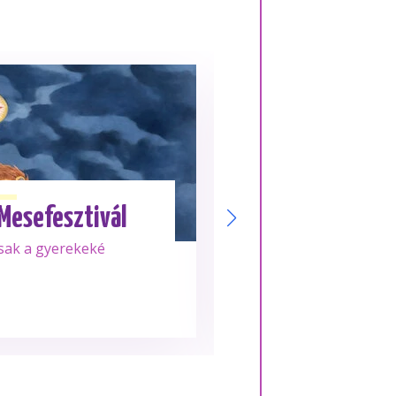
Aug. 18.
KEDD
 Mesefesztivál
Su
sak a gyerekeké
Frissen tekert, 10
rolljai