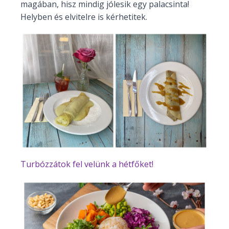
magában, hisz mindig jólesik egy palacsinta!
Helyben és elvitelre is kérhetitek.
Turbózzátok fel velünk a hétfőket!