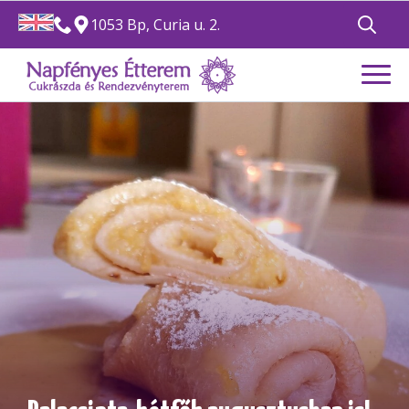
1053 Bp, Curia u. 2.
Search
for: