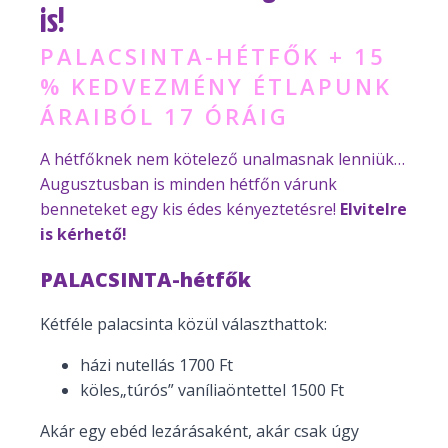
is!
PALACSINTA-HÉTFŐK + 15
% KEDVEZMÉNY ÉTLAPUNK
ÁRAIBÓL 17 ÓRÁIG
A hétfőknek nem kötelező unalmasnak lenniük…
Augusztusban is minden hétfőn várunk
benneteket egy kis édes kényeztetésre!
Elvitelre
is kérhető!
PALACSINTA-hétfők
Kétféle palacsinta közül választhattok:
házi nutellás 1700 Ft
köles„túrós” vaníliaöntettel 1500 Ft
Akár egy ebéd lezárásaként, akár csak úgy