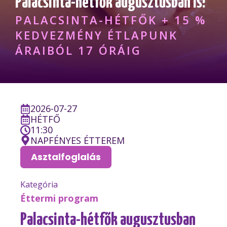
Palacsinta-hétfők augusztusban is!
PALACSINTA-HÉTFŐK + 15 %
KEDVEZMÉNY ÉTLAPUNK
ÁRAIBÓL 17 ÓRÁIG
2026-07-27
HÉTFŐ
11:30
NAPFÉNYES ÉTTEREM
Asztalfoglalás
Kategória
Éttermi program
Palacsinta-hétfők augusztusban