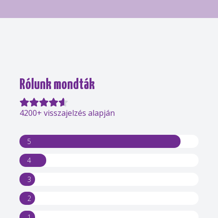
Rólunk mondták
4200+ visszajelzés alapján
5
4
3
2
1