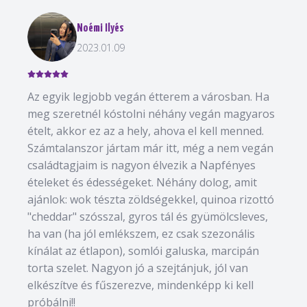
Noémi Ilyés
2023.01.09
Az egyik legjobb vegán étterem a városban. Ha
meg szeretnél kóstolni néhány vegán magyaros
ételt, akkor ez az a hely, ahova el kell menned.
Számtalanszor jártam már itt, még a nem vegán
családtagjaim is nagyon élvezik a Napfényes
ételeket és édességeket. Néhány dolog, amit
ajánlok: wok tészta zöldségekkel, quinoa rizottó
"cheddar" szósszal, gyros tál és gyümölcsleves,
ha van (ha jól emlékszem, ez csak szezonális
kínálat az étlapon), somlói galuska, marcipán
torta szelet. Nagyon jó a szejtánjuk, jól van
elkészítve és fűszerezve, mindenképp ki kell
próbálni!!