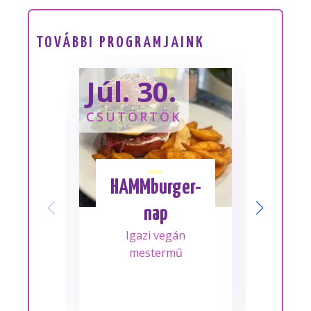
TOVÁBBI PROGRAMJAINK
Júl. 30.
Sze
CSÜTÖRTÖK
SZOM
HAMMburger-
I
nap
Mes
Igazi vegán
A m
mestermű