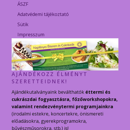
ÁSZF
Adatvédemi tájékoztató
Sütik
Impresszum
AJÁNDÉKOZZ ÉLMÉNYT
SZERETTEIDNEK!
Ajándékutalványaink beválthatók
éttermi és
cukrászdai fogyasztásra, főzőworkshopokra,
valamint rendezvénytermi programjainkra
(irodalmi estekre, koncertekre, önismereti
előadásokra, gyerekprogramokra,
bűvészműsorokra, stb.) is!