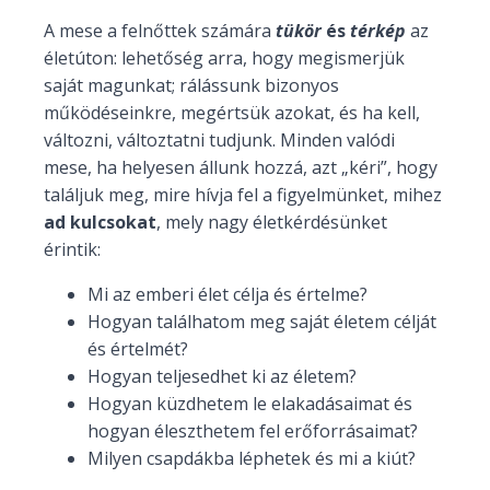
A mese a felnőttek számára
tükör
és
térkép
az
életúton: lehetőség arra, hogy megismerjük
saját magunkat; rálássunk bizonyos
működéseinkre, megértsük azokat, és ha kell,
változni, változtatni tudjunk. Minden valódi
mese, ha helyesen állunk hozzá, azt „kéri”, hogy
találjuk meg, mire hívja fel a figyelmünket, mihez
ad kulcsokat
, mely nagy életkérdésünket
érintik:
Mi az emberi élet célja és értelme?
Hogyan találhatom meg saját életem célját
és értelmét?
Hogyan teljesedhet ki az életem?
Hogyan küzdhetem le elakadásaimat és
hogyan éleszthetem fel erőforrásaimat?
Milyen csapdákba léphetek és mi a kiút?