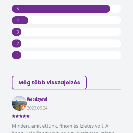
5
4
3
2
1
Még több visszajelzés
Woodsyowl
2023.06.24.
Minden, amit ettünk, finom és ízletes volt. A