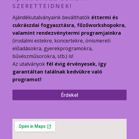
SZERETTEIDNEK!
Ajándékutalványaink beválthatók
éttermi és
cukrászdai fogyasztásra, főzőworkshopokra,
valamint rendezvénytermi programjainkra
(irodalmi estekre, koncertekre, önismereti
előadásokra, gyerekprogramokra,
bűvészműsorokra, stb.) is!
Az utalványok
fél évig érvényesek, így
garantáltan találnak kedvükre való
programot!
Érdekel