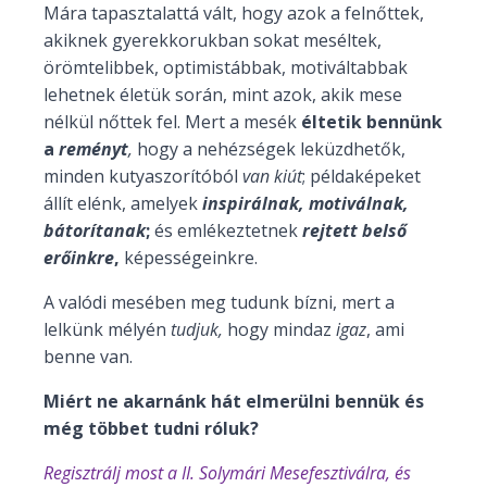
Mára tapasztalattá vált, hogy azok a felnőttek,
akiknek gyerekkorukban sokat meséltek,
örömtelibbek, optimistábbak, motiváltabbak
lehetnek életük során, mint azok, akik mese
nélkül nőttek fel. Mert a mesék
éltetik bennünk
a
reményt
,
hogy a nehézségek leküzdhetők,
minden kutyaszorítóból
van kiút
; példaképeket
állít elénk, amelyek
inspirálnak, motiválnak,
bátorítanak
;
és emlékeztetnek
rejtett belső
erőinkre
,
képességeinkre.
A valódi mesében meg tudunk bízni, mert a
lelkünk mélyén
tudjuk,
hogy mindaz
igaz
, ami
benne van.
Miért ne akarnánk hát elmerülni bennük és
még többet tudni róluk?
Regisztrálj most a II. Solymári Mesefesztiválra, és