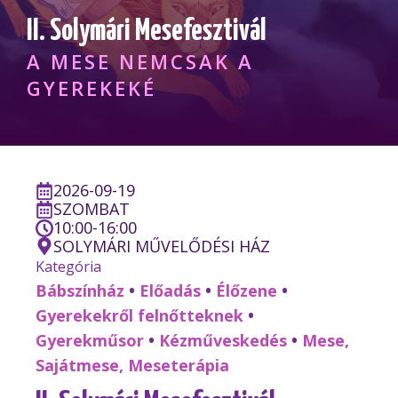
II. Solymári Mesefesztivál
A MESE NEMCSAK A
GYEREKEKÉ
2026-09-19
SZOMBAT
10:00-16:00
SOLYMÁRI MŰVELŐDÉSI HÁZ
Kategória
Bábszínház
•
Előadás
•
Élőzene
•
Gyerekekről felnőtteknek
•
Gyerekműsor
•
Kézműveskedés
•
Mese,
Sajátmese, Meseterápia