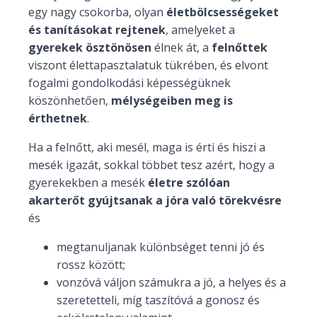
egy nagy csokorba, olyan
életbölcsességeket
és tanításokat rejtenek
, amelyeket a
gyerekek ösztönösen
élnek át, a
felnőttek
viszont élettapasztalatuk tükrében, és elvont
fogalmi gondolkodási képességüknek
köszönhetően,
mélységeiben meg is
érthetnek
.
Ha a felnőtt, aki mesél, maga is érti és hiszi a
mesék igazát, sokkal többet tesz azért, hogy a
gyerekekben a mesék
életre szólóan
akarterőt gyújtsanak a jóra való törekvésre
és
megtanuljanak különbséget tenni jó és
rossz között;
vonzóvá váljon számukra a jó, a helyes és a
szeretetteli, míg taszítóvá a gonosz és