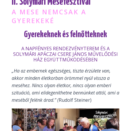
II. Solymári Mesefesztivál
A MESE NEMCSAK A
GYEREKEKÉ
Gyerekeknek és felnőtteknek
A NAPFÉNYES RENDEZVÉNYTEREM ÉS A
SOLYMÁRI APÁCZAI CSERE JÁNOS MŰVELŐDÉSI
HÁZ EGYÜTTMŰKÖDÉSÉBEN
„Ha az embernek egészséges, tiszta érzülete van,
akkor minden életkorban örömmel nyúl vissza a
meséhez. Nincs olyan életkor, nincs olyan emberi
szituáció, ami elidegeníthetne bennünket attól, ami a
meséből felénk árad.” (
Rudolf Steiner)