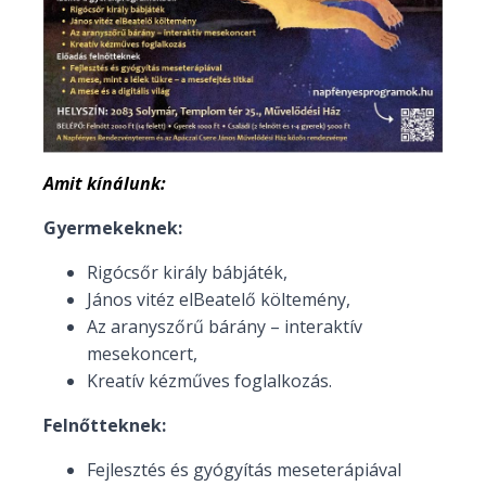
Amit kínálunk:
Gyermekeknek:
Rigócsőr király bábjáték,
János vitéz elBeatelő költemény,
Az aranyszőrű bárány – interaktív
mesekoncert,
Kreatív kézműves foglalkozás.
Felnőtteknek:
Fejlesztés és gyógyítás meseterápiával