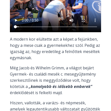
A modern kor elültette azt a képet a fejünkben,
hogy a mese csak a gyermekekhez szól. Pedig az
igazság az, hogy eredetileg a felnőttek meséltek
egymásnak.
Még Jacob és Wilhelm Grimm, a világot bejárt
Gyermek- és családi mesék c. mesegyűjtemény
szerkesztőinek is meggyőződése volt, hogy
kötetük a
„komolyabb és idősebb emberek”
érdeklődését is felkelti majd.
Hiszen, vallották, a varázs- és népmesék,
amelyek legautentikusabb változatait gyűjtötték