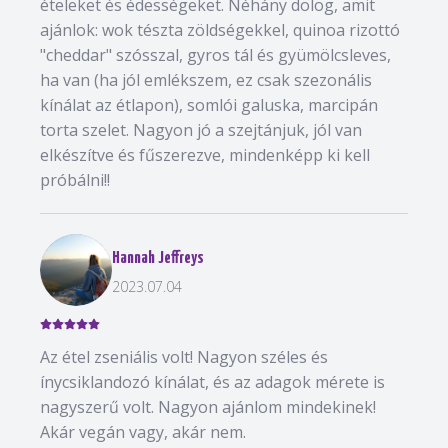
ételeket és édességeket. Néhány dolog, amit
ajánlok: wok tészta zöldségekkel, quinoa rizottó
"cheddar" szósszal, gyros tál és gyümölcsleves,
ha van (ha jól emlékszem, ez csak szezonális
kínálat az étlapon), somlói galuska, marcipán
torta szelet. Nagyon jó a szejtánjuk, jól van
elkészítve és fűszerezve, mindenképp ki kell
próbálni!!
Hannah Jeffreys
2023.07.04
Az étel zseniális volt! Nagyon széles és
ínycsiklandozó kínálat, és az adagok mérete is
nagyszerű volt. Nagyon ajánlom mindekinek!
Akár vegán vagy, akár nem.