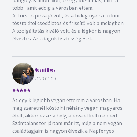
babgulyás finom volt, de egy kicsit más, mint a
többi, amit eddig a városban ettem.
A Tucson pizza jó volt, és a hideg nyers cukkini
tészta étel csodálatos és frissítő volt a melegben.
A szolgáltatás kiváló volt, és a légkör is nagyon
élveztes. Az adagok tisztességesek.
Noémi Ilyés
2023.01.09
Az egyik legjobb vegán étterem a városban. Ha
meg szeretnél kóstolni néhány vegán magyaros
ételt, akkor ez az a hely, ahova el kell menned.
Számtalanszor jártam már itt, még a nem vegán
családtagjaim is nagyon élvezik a Napfényes