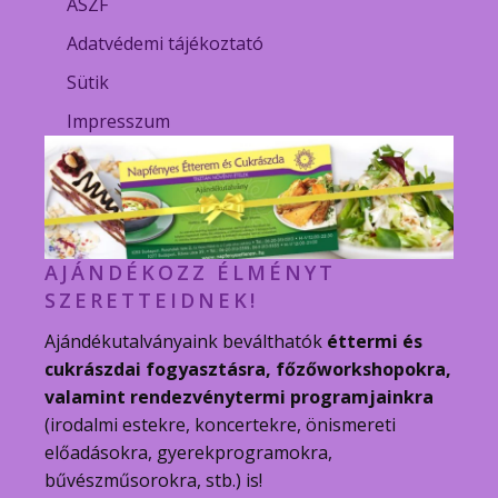
ÁSZF
Adatvédemi tájékoztató
Sütik
Impresszum
AJÁNDÉKOZZ ÉLMÉNYT
SZERETTEIDNEK!
Ajándékutalványaink beválthatók
éttermi és
cukrászdai fogyasztásra, főzőworkshopokra,
valamint rendezvénytermi programjainkra
(irodalmi estekre, koncertekre, önismereti
előadásokra, gyerekprogramokra,
bűvészműsorokra, stb.) is!