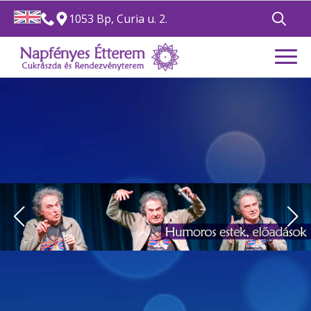
1053 Bp, Curia u. 2.
Search
for: