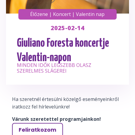
Élőzene
|
Koncert
|
Valentin nap
2025-02-14
Giuliano Foresta koncertje
Valentin-napon
MINDEN IDŐK LEGSZEBB OLASZ
SZERELMES SLÁGEREI
Ha szeretnél értesülni közelgő eseményeinkről
iratkozz fel hírlevelünkre!
Várunk szeretettel programjainkon!
Feliratkozom