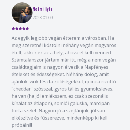
Noémi Ilyés
2023.01.09
Az egyik legjobb vegán étterem a városban. Ha
meg szeretnél kóstolni néhány vegán magyaros
ételt, akkor ez az a hely, ahova el kell menned.
Számtalanszor jártam már itt, még a nem vegán
családtagjaim is nagyon élvezik a Napfényes
ételeket és édességeket. Néhány dolog, amit
ajánlok: wok tészta zöldségekkel, quinoa rizottó
"cheddar" szósszal, gyros tál és gyümölcsleves,
ha van (ha jól emlékszem, ez csak szezonális
kínálat az étlapon), somlói galuska, marcipán
torta szelet. Nagyon jó a szejtánjuk, jól van
elkészítve és fűszerezve, mindenképp ki kell
próbálni!!