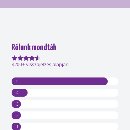
Rólunk mondták
4200+ visszajelzés alapján
5
4
3
2
1