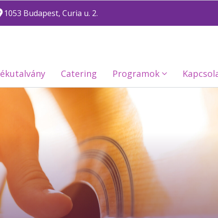
1053 Budapest, Curia u. 2.
ékutalvány
Catering
Programok
Kapcsol