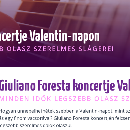
ncertje Valentin-napon
B OLASZ SZERELMES SLÁGEREI
Giuliano Foresta koncertje V
MINDEN IDŐK LEGSZEBB OLASZ SZ
Hogyan ünnepelhetnétek szebben a Valentin-napot, mint sz
és egy finom vacsorával? Giuliano Foresta koncertjén felcse
legszebb szerelmes dalok olaszul.