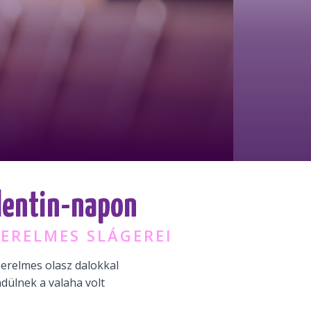
alentin-napon
ERELMES SLÁGEREI
erelmes olasz dalokkal
ndülnek a valaha volt