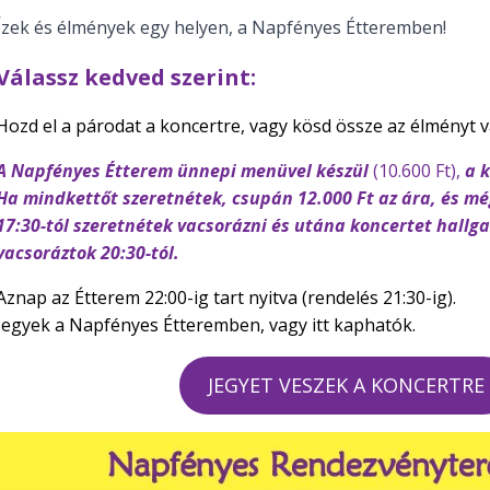
Ízek és élmények egy helyen, a Napfényes Étteremben!
Válassz kedved szerint:
Hozd el a párodat a koncertre, vagy kösd össze az élményt va
A Napfényes Étterem ünnepi menüvel készül
(10.600 Ft),
a 
Ha mindkettőt szeretnétek, csupán 12.000 Ft az ára, és még
17:30-tól szeretnétek vacsorázni és utána koncertet hallga
vacsoráztok 20:30-tól.
Aznap az Étterem 22:00-ig tart nyitva (rendelés 21:30-ig).
Jegyek a Napfényes Étteremben, vagy itt kaphatók.
JEGYET VESZEK A KONCERTRE