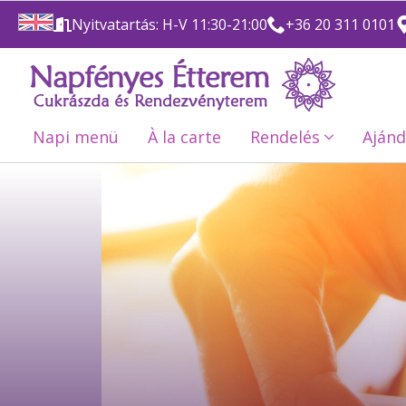
Nyitvatartás: H-V 11:30-21:00
+36 20 311 0101
Napi menü
À la carte
Rendelés
Ajánd