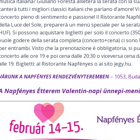
musica italiana? Giuliano Foresta allieterà la serata con la su
canterà tutti i migliori classici italiani che parlano d’amore! 
concerto pieno di sentimento e passione! Il Ristorante Napfé
della Luce del Sole, preparerà un menù speciale per la serat
HUF). Si possono acquistare biglietti per solo il concerto (3
vuole godere della serata completa (concerto+cena) ci sono b
per entrambi. Visto che la prenotazione é obbligatoria, si pu
concerto alle ore 19 e poi cena dalle 20:30 o viceversa cena d
alle 19. Biglietti: al Ristorante Napfényes o al sito jegy.hu.
VÁRUNK A NAPFÉNYES RENDEZVÉNYTEREMBEN
– 1053, Budap
A Napfényes Étterem Valentin-napi ünnepi-menü