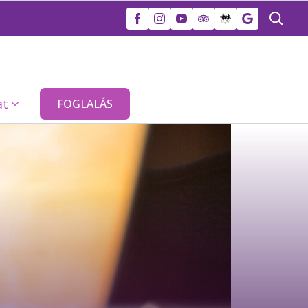
Search
for:
at
FOGLALÁS