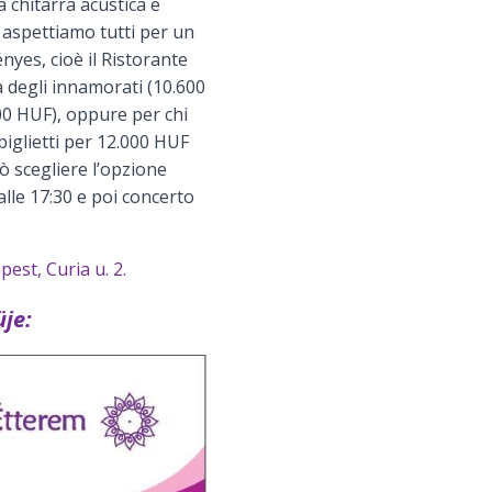
a chitarra acustica e
Vi aspettiamo tutti per un
nyes, cioè il Ristorante
a degli innamorati (10.600
500 HUF), oppure per chi
iglietti per 12.000 HUF
ò scegliere l’opzione
alle 17:30 e poi concerto
est, Curia u. 2.
je: