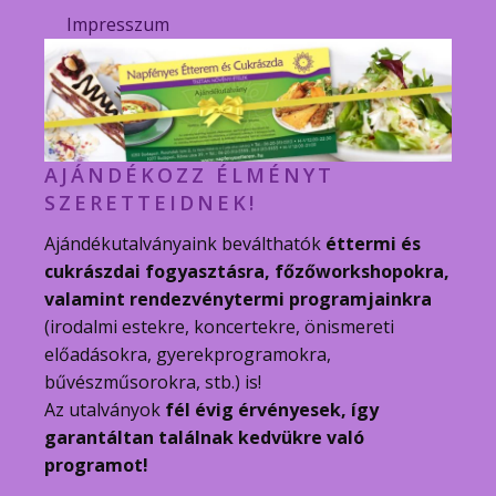
Impresszum
AJÁNDÉKOZZ ÉLMÉNYT
SZERETTEIDNEK!
Ajándékutalványaink beválthatók
éttermi és
cukrászdai fogyasztásra, főzőworkshopokra,
valamint rendezvénytermi programjainkra
(irodalmi estekre, koncertekre, önismereti
előadásokra, gyerekprogramokra,
bűvészműsorokra, stb.) is!
Az utalványok
fél évig érvényesek, így
garantáltan találnak kedvükre való
programot!