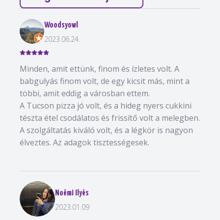
Woodsyowl
2023.06.24.
Minden, amit ettünk, finom és ízletes volt. A
babgulyás finom volt, de egy kicsit más, mint a
többi, amit eddig a városban ettem.
A Tucson pizza jó volt, és a hideg nyers cukkini
tészta étel csodálatos és frissítő volt a melegben.
A szolgáltatás kiváló volt, és a légkör is nagyon
élveztes. Az adagok tisztességesek.
Noémi Ilyés
2023.01.09