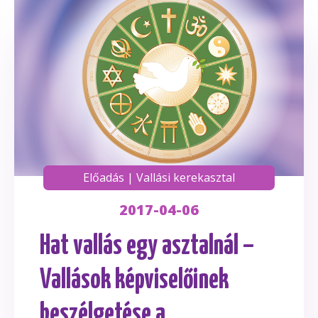
Előadás
|
Vallási kerekasztal
2017-04-06
Hat vallás egy asztalnál –
Vallások képviselőinek
beszélgetése a