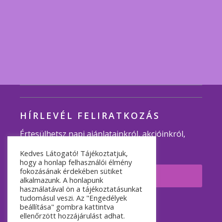
HÍRLEVÉL FELIRATKOZÁS
Értesülhetsz napi ajánlatainkról, akcióinkról,
programjainkról.
Kedves Látogató! Tájékoztatjuk,
hogy a honlap felhasználói élmény
fokozásának érdekében sütiket
Feliratkozom
alkalmazunk. A honlapunk
használatával ön a tájékoztatásunkat
tudomásul veszi. Az "Engedélyek
© 2007-2026 Minden jog fenntartva.
beállítása" gombra kattintva
ellenőrzött hozzájárulást adhat.