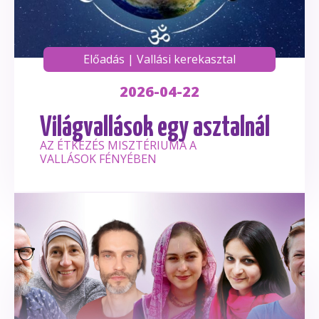
Előadás
|
Vallási kerekasztal
2026-04-22
Világvallások egy asztalnál
AZ ÉTKEZÉS MISZTÉRIUMA A
VALLÁSOK FÉNYÉBEN