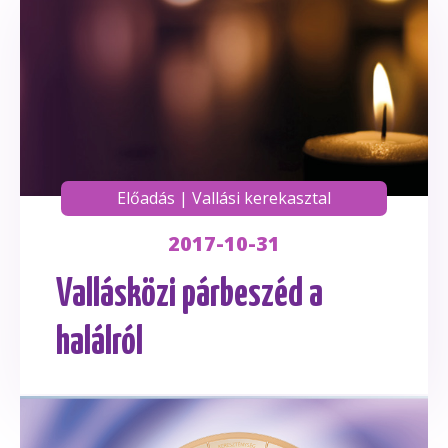
Előadás
|
Vallási kerekasztal
2017-10-31
Vallásközi párbeszéd a
halálról