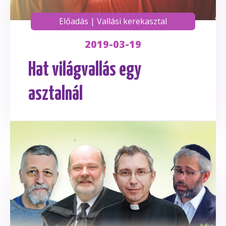
Előadás
|
Vallási kerekasztal
2019-03-19
Hat világvallás egy
asztalnál