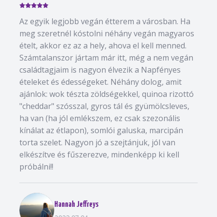
Az egyik legjobb vegán étterem a városban. Ha
meg szeretnél kóstolni néhány vegán magyaros
ételt, akkor ez az a hely, ahova el kell menned.
Számtalanszor jártam már itt, még a nem vegán
családtagjaim is nagyon élvezik a Napfényes
ételeket és édességeket. Néhány dolog, amit
ajánlok: wok tészta zöldségekkel, quinoa rizottó
"cheddar" szósszal, gyros tál és gyümölcsleves,
ha van (ha jól emlékszem, ez csak szezonális
kínálat az étlapon), somlói galuska, marcipán
torta szelet. Nagyon jó a szejtánjuk, jól van
elkészítve és fűszerezve, mindenképp ki kell
próbálni!!
Hannah Jeffreys