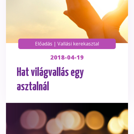
Előadás
|
Vallási kerekasztal
2018-04-19
Hat világvallás egy
asztalnál