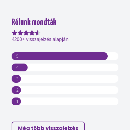
Rólunk mondták
4200+ visszajelzés alapján
5
4
3
2
1
Még több visszajelzés