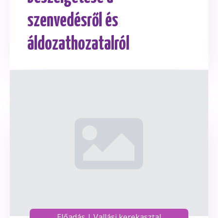
szenvedésről és
áldozathozatalról
Előadás
|
Vallási kerekasztal