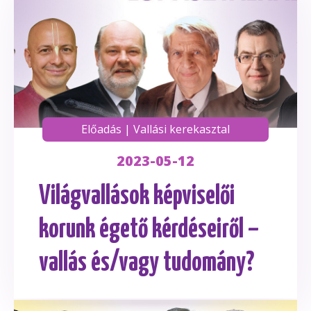
Előadás
|
Vallási kerekasztal
2023-05-12
Világvallások képviselői
korunk égető kérdéseiről –
vallás és/vagy tudomány?