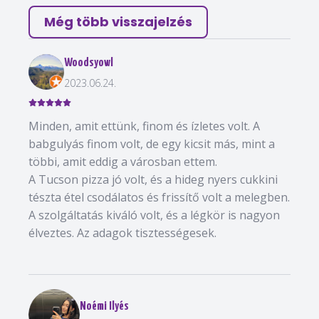
Még több visszajelzés
Woodsyowl
2023.06.24.
Minden, amit ettünk, finom és ízletes volt. A
babgulyás finom volt, de egy kicsit más, mint a
többi, amit eddig a városban ettem.
A Tucson pizza jó volt, és a hideg nyers cukkini
tészta étel csodálatos és frissítő volt a melegben.
A szolgáltatás kiváló volt, és a légkör is nagyon
élveztes. Az adagok tisztességesek.
Noémi Ilyés