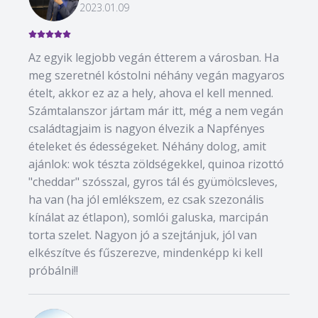
2023.01.09
Az egyik legjobb vegán étterem a városban. Ha
meg szeretnél kóstolni néhány vegán magyaros
ételt, akkor ez az a hely, ahova el kell menned.
Számtalanszor jártam már itt, még a nem vegán
családtagjaim is nagyon élvezik a Napfényes
ételeket és édességeket. Néhány dolog, amit
ajánlok: wok tészta zöldségekkel, quinoa rizottó
"cheddar" szósszal, gyros tál és gyümölcsleves,
ha van (ha jól emlékszem, ez csak szezonális
kínálat az étlapon), somlói galuska, marcipán
torta szelet. Nagyon jó a szejtánjuk, jól van
elkészítve és fűszerezve, mindenképp ki kell
próbálni!!