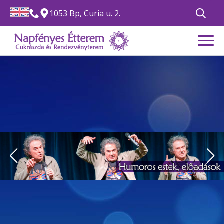
1053 Bp, Curia u. 2.
Search
for: