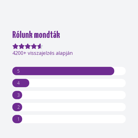
Rólunk mondták
4200+ visszajelzés alapján
5
4
3
2
1