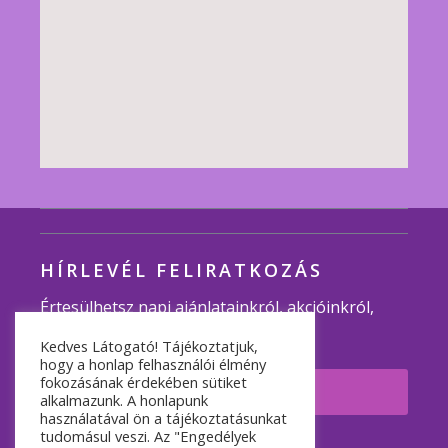
HÍRLEVÉL FELIRATKOZÁS
Értesülhetsz napi ajánlatainkról, akcióinkról,
programjainkról.
Kedves Látogató! Tájékoztatjuk,
hogy a honlap felhasználói élmény
fokozásának érdekében sütiket
Feliratkozom
alkalmazunk. A honlapunk
használatával ön a tájékoztatásunkat
tudomásul veszi. Az "Engedélyek