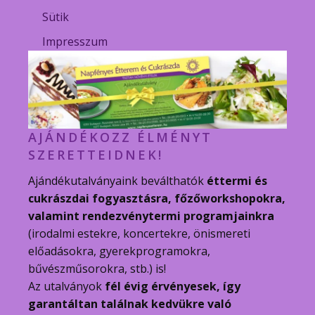
Sütik
Impresszum
AJÁNDÉKOZZ ÉLMÉNYT
SZERETTEIDNEK!
Ajándékutalványaink beválthatók
éttermi és
cukrászdai fogyasztásra, főzőworkshopokra,
valamint rendezvénytermi programjainkra
(irodalmi estekre, koncertekre, önismereti
előadásokra, gyerekprogramokra,
bűvészműsorokra, stb.) is!
Az utalványok
fél évig érvényesek, így
garantáltan találnak kedvükre való