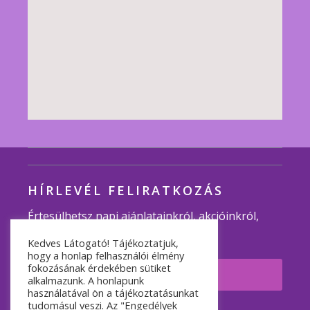
HÍRLEVÉL FELIRATKOZÁS
Értesülhetsz napi ajánlatainkról, akcióinkról,
programjainkról.
Kedves Látogató! Tájékoztatjuk,
hogy a honlap felhasználói élmény
fokozásának érdekében sütiket
Feliratkozom
alkalmazunk. A honlapunk
használatával ön a tájékoztatásunkat
tudomásul veszi. Az "Engedélyek