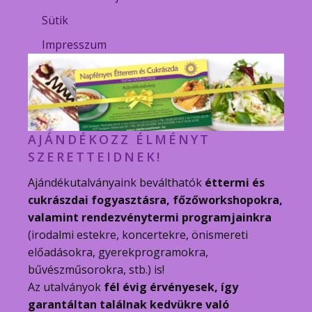
Sütik
Impresszum
AJÁNDÉKOZZ ÉLMÉNYT
SZERETTEIDNEK!
Ajándékutalványaink beválthatók
éttermi és
cukrászdai fogyasztásra, főzőworkshopokra,
valamint rendezvénytermi programjainkra
(irodalmi estekre, koncertekre, önismereti
előadásokra, gyerekprogramokra,
bűvészműsorokra, stb.) is!
Az utalványok
fél évig érvényesek, így
garantáltan találnak kedvükre való