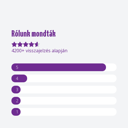
Rólunk mondták
4200+ visszajelzés alapján
5
4
3
2
1