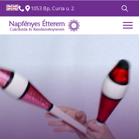
1053 Bp, Curia u. 2.
Search
for: