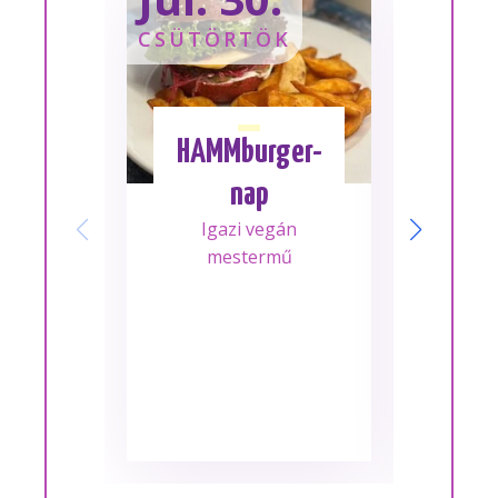
CSÜTÖRTÖK
SZOM
HAMMburger-
I
nap
Mes
Igazi vegán
A m
mestermű