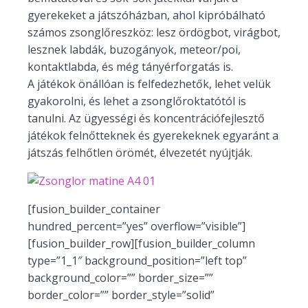
gyerekeket a játszóházban, ahol kipróbálható
számos zsonglőreszköz: lesz ördögbot, virágbot,
lesznek labdák, buzogányok, meteor/poi,
kontaktlabda, és még tányérforgatás is.
A játékok önállóan is felfedezhetők, lehet velük
gyakorolni, és lehet a zsonglőroktatótól is
tanulni. Az ügyességi és koncentrációfejlesztő
játékok felnőtteknek és gyerekeknek egyaránt a
játszás felhőtlen örömét, élvezetét nyújtják.
[fusion_builder_container
hundred_percent=”yes” overflow=”visible”]
[fusion_builder_row][fusion_builder_column
type=”1_1″ background_position=”left top”
background_color=”” border_size=””
border_color=”” border_style=”solid”