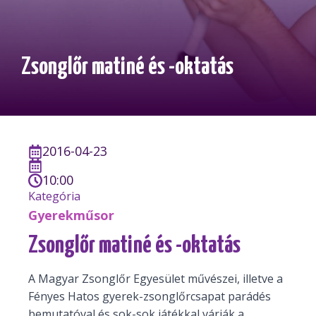
Zsonglőr matiné és -oktatás
2016-04-23
10:00
Kategória
Gyerekműsor
Zsonglőr matiné és -oktatás
A Magyar Zsonglőr Egyesület művészei, illetve a
Fényes Hatos gyerek-zsonglőrcsapat parádés
bemutatóval és sok-sok játékkal várják a