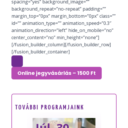
spacing=”yes” background_image=””
background_repeat=”no-repeat” padding=””
margin_top=”0px” margin_bottom=”0px” class=””
id=”” animation_type=”” animation_speed=”0.3″
animation_direction=”left” hide_on_mobile=”no”
center_content=”no” min_height=”none”]
[/fusion_builder_column][/fusion_builder_row]
[/fusion_builder_container]
Online jegyvásárlás – 1500 Ft
TOVÁBBI PROGRAMJAINK
Júl. 30.
Sze