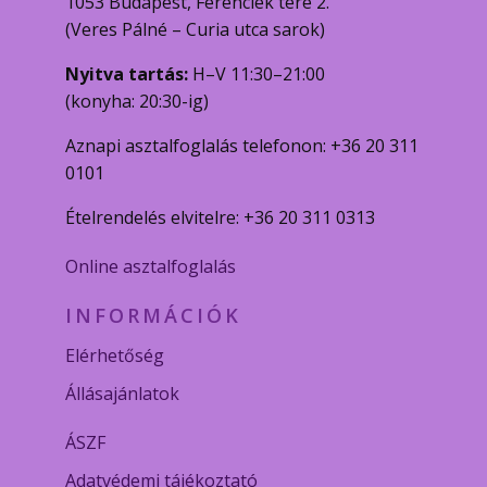
1053 Budapest, Ferenciek tere 2.
(Veres Pálné – Curia utca sarok)
Nyitva tartás:
H–V 11:30–21:00
(konyha: 20:30-ig)
Aznapi asztalfoglalás telefonon: +36 20 311
0101
Ételrendelés elvitelre: +36 20 311 0313
Online asztalfoglalás
INFORMÁCIÓK
Elérhetőség
Állásajánlatok
ÁSZF
Adatvédemi tájékoztató