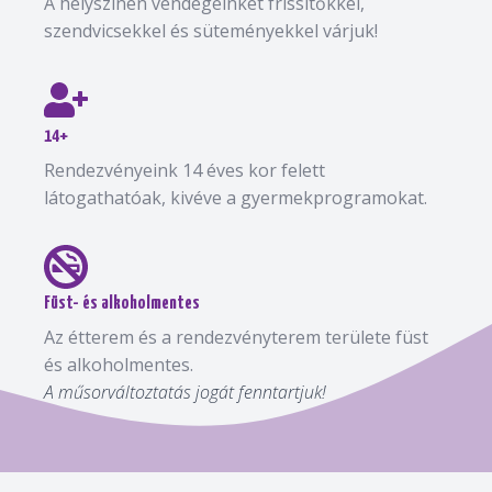
A helyszínen vendégeinket frissítőkkel,
szendvicsekkel és süteményekkel várjuk!
14+
Rendezvényeink 14 éves kor felett
látogathatóak, kivéve a gyermekprogramokat.
Füst- és alkoholmentes
Az étterem és a rendezvényterem területe füst
és alkoholmentes.
A műsorváltoztatás jogát fenntartjuk!