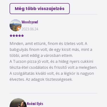
Még több visszajelzés
Woodsyowl
2023.06.24.
Minden, amit ettünk, finom és ízletes volt. A
babgulyás finom volt, de egy kicsit más, mint a
többi, amit eddig a városban ettem.
A Tucson pizza jó volt, és a hideg nyers cukkini
tészta étel csodálatos és frissítő volt a melegben.
A szolgáltatás kiváló volt, és a légkör is nagyon
élveztes. Az adagok tisztességesek.
Noémi Ilyés