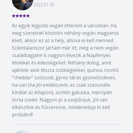
2023.01.09
Az egyik legjobb vegán étterem a városban. Ha
meg szeretnél kóstolni néhány vegán magyaros
ételt, akkor ez az a hely, ahova el kell menned.
Számtalanszor jártam már itt, még a nem vegán
családtagjaim is nagyon élvezik a Napfényes
ételeket és édességeket. Néhány dolog, amit
ajánlok: wok tészta zöldségekkel, quinoa rizottó
"cheddar" szósszal, gyros tál és gyümölcsleves,
ha van (ha jól emlékszem, ez csak szezonális
kínálat az étlapon), somlói galuska, marcipán
torta szelet. Nagyon jó a szejtánjuk, jól van
elkészítve és fűszerezve, mindenképp ki kell
próbálni!!