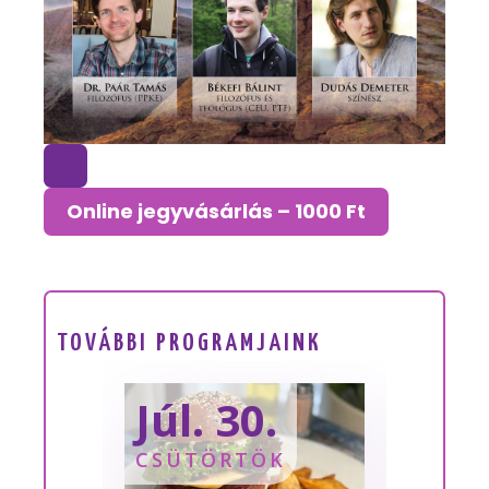
Online jegyvásárlás – 1000 Ft
TOVÁBBI PROGRAMJAINK
Júl. 30.
Sze
CSÜTÖRTÖK
SZOM