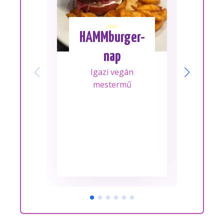
HAMMburger-
I
nap
Mes
Igazi vegán
A m
mestermű