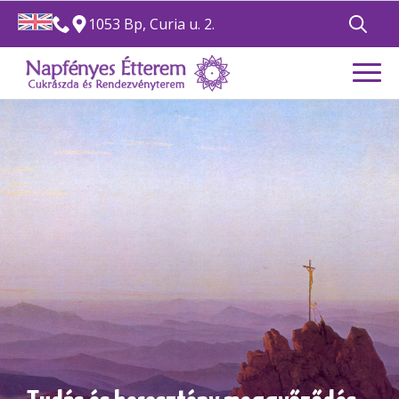
1053 Bp, Curia u. 2.
Search
for: