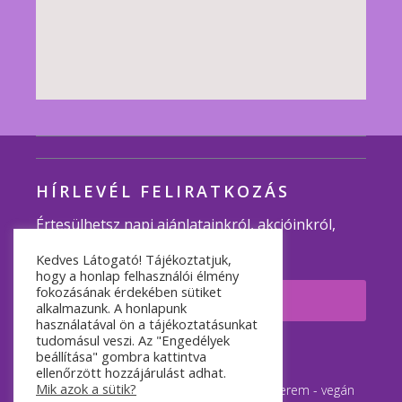
HÍRLEVÉL FELIRATKOZÁS
Értesülhetsz napi ajánlatainkról, akcióinkról,
programjainkról.
Kedves Látogató! Tájékoztatjuk,
hogy a honlap felhasználói élmény
fokozásának érdekében sütiket
Feliratkozom
alkalmazunk. A honlapunk
használatával ön a tájékoztatásunkat
tudomásul veszi. Az "Engedélyek
© 2007-2026 Minden jog fenntartva.
beállítása" gombra kattintva
ellenőrzött hozzájárulást adhat.
Mik azok a sütik?
Napfényes Vegán Étterem és Rendezvényterem - vegán