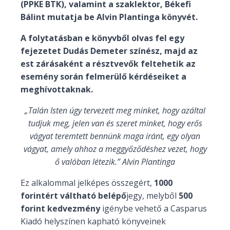
(PPKE BTK), valamint a szaklektor, Békefi
Bálint mutatja be Alvin Plantinga könyvét.
A folytatásban e könyvből olvas fel egy
fejezetet Dudás Demeter színész, majd az
est zárásaként a résztvevők feltehetik az
esemény során felmerülő kérdéseiket a
meghívottaknak.
„Talán Isten úgy tervezett meg minket, hogy azáltal
tudjuk meg, jelen van és szeret minket, hogy erős
vágyat teremtett bennünk maga iránt, egy olyan
vágyat, amely ahhoz a meggyőződéshez vezet, hogy
ő valóban létezik.” Alvin Plantinga
Ez alkalommal jelképes összegért,
1000
forintért váltható belépő
jegy, melyből
500
forint kedvezmény
igénybe vehető a Casparus
Kiadó helyszínen kapható könyveinek