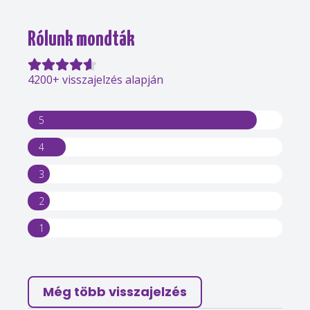
Rólunk mondták
4200+ visszajelzés alapján
5
4
3
2
1
Még több visszajelzés