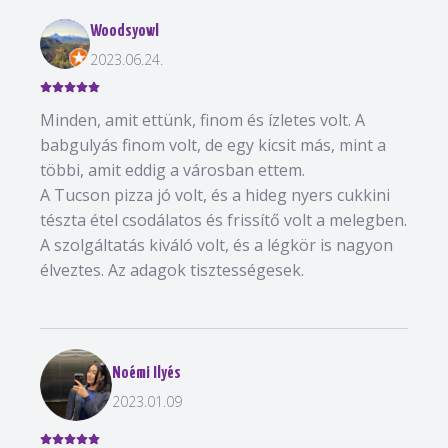
Woodsyowl
2023.06.24.
Minden, amit ettünk, finom és ízletes volt. A
babgulyás finom volt, de egy kicsit más, mint a
többi, amit eddig a városban ettem.
A Tucson pizza jó volt, és a hideg nyers cukkini
tészta étel csodálatos és frissítő volt a melegben.
A szolgáltatás kiváló volt, és a légkör is nagyon
élveztes. Az adagok tisztességesek.
Noémi Ilyés
2023.01.09