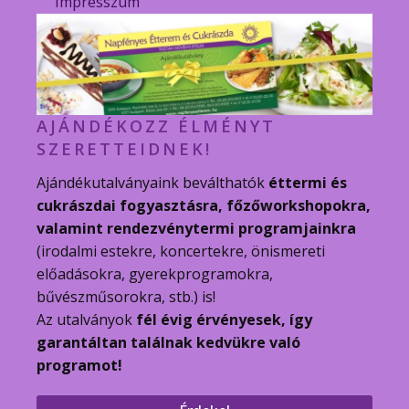
Impresszum
AJÁNDÉKOZZ ÉLMÉNYT
SZERETTEIDNEK!
Ajándékutalványaink beválthatók
éttermi és
cukrászdai fogyasztásra, főzőworkshopokra,
valamint rendezvénytermi programjainkra
(irodalmi estekre, koncertekre, önismereti
előadásokra, gyerekprogramokra,
bűvészműsorokra, stb.) is!
Az utalványok
fél évig érvényesek, így
garantáltan találnak kedvükre való
programot!