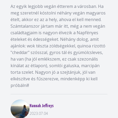
Az egyik legjobb vegán étterem a városban. Ha
meg szeretnél kóstolni néhány vegán magyaros
ételt, akkor ez az a hely, ahova el kell menned.
Számtalanszor jártam már itt, még a nem vegán
családtagjaim is nagyon élvezik a Napfényes
ételeket és édességeket. Néhány dolog, amit
ajánlok: wok tészta zöldségekkel, quinoa rizottó
"cheddar" szósszal, gyros tál és gyümölcsleves,
ha van (ha jól emlékszem, ez csak szezonális
kínálat az étlapon), somlói galuska, marcipán
torta szelet. Nagyon jó a szejtánjuk, jól van
elkészítve és fűszerezve, mindenképp ki kell
próbálni!!
Hannah Jeffreys
2023.07.04