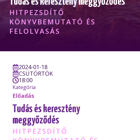
Tudás és keresztény meggyőződés
HITPEZSDÍTŐ
KÖNYVBEMUTATÓ ÉS
FELOLVASÁS
2024-01-18
CSÜTÖRTÖK
18:00
Kategória
Előadás
Tudás és keresztény
meggyőződés
HITPEZSDÍTŐ