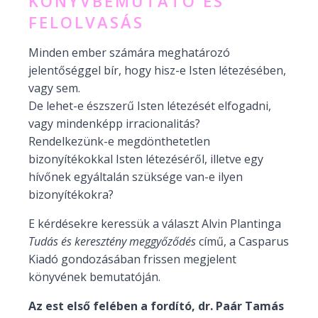
KÖNYVBEMUTATÓ ÉS
FELOLVASÁS
Minden ember számára meghatározó
jelentőséggel bír, hogy hisz-e Isten létezésében,
vagy sem.
De lehet-e észszerű Isten létezését elfogadni,
vagy mindenképp irracionalitás?
Rendelkezünk-e megdönthetetlen
bizonyítékokkal Isten létezéséről, illetve egy
hívőnek egyáltalán szüksége van-e ilyen
bizonyítékokra?
E kérdésekre keressük a választ Alvin Plantinga
Tudás és keresztény meggyőződés
című, a Casparus
Kiadó gondozásában frissen megjelent
könyvének bemutatóján.
Az est első felében a fordító, dr. Paár Tamás