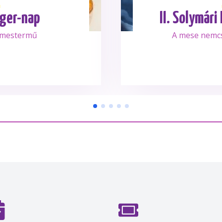
ger-nap
II. Solymári
 mestermű
A mese nemc