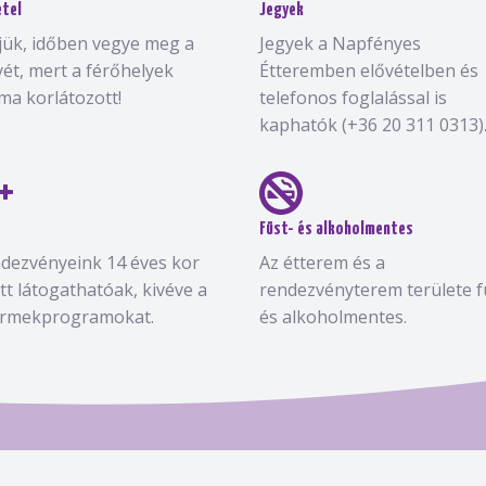
étel
Jegyek
jük, időben vegye meg a
Jegyek a Napfényes
yét, mert a férőhelyek
Étteremben elővételben és
ma korlátozott!
telefonos foglalással is
kaphatók (+36 20 311 0313)
Füst- és alkoholmentes
dezvényeink 14 éves kor
Az étterem és a
ett látogathatóak, kivéve a
rendezvényterem területe f
rmekprogramokat.
és alkoholmentes.