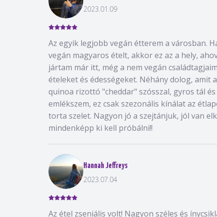
2023.01.09
Az egyik legjobb vegán étterem a városban. H
vegán magyaros ételt, akkor ez az a hely, aho
jártam már itt, még a nem vegán családtagjai
ételeket és édességeket. Néhány dolog, amit a
quinoa rizottó "cheddar" szósszal, gyros tál és
emlékszem, ez csak szezonális kínálat az étla
torta szelet. Nagyon jó a szejtánjuk, jól van el
mindenképp ki kell próbálni!!
Hannah Jeffreys
2023.07.04
Az étel zseniális volt! Nagyon széles és ínycsi