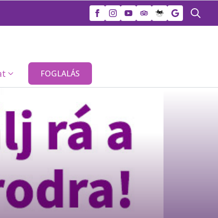
Search
for:
at
FOGLALÁS