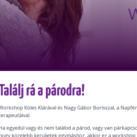
Találj rá a párodra!
Workshop Köles Klárával és Nagy Gábor Borisszal, a Napf
terapeutáival.
Ha egyedül vagy és nem találod a párod, vagy van párkapcso
hogy közelebb kerüljetek egymáshoz, akkor ez a workshop 