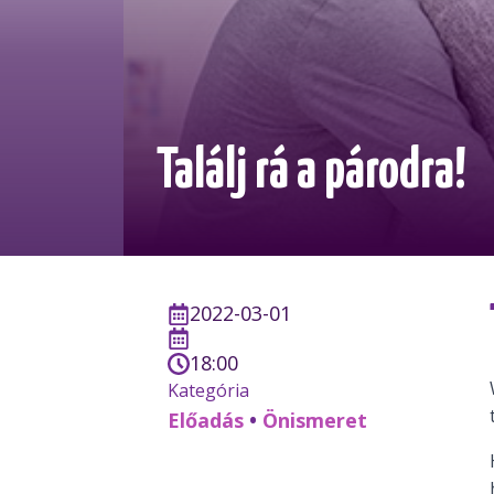
Találj rá a párodra!
2022-03-01
18:00
Kategória
Előadás
•
Önismeret