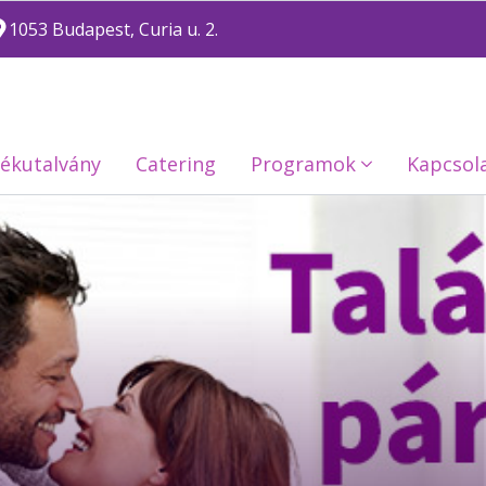
1053 Budapest, Curia u. 2.
ékutalvány
Catering
Programok
Kapcsol