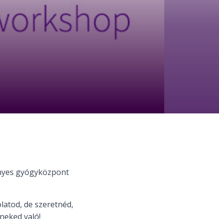
ényes gyógyközpont
latod, de szeretnéd,
neked való!