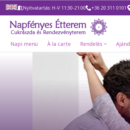
Nyitvatartás: H-V 11:30-21:00
+36 20 311 0101
Napi menü
À la carte
Rendelés
Ajánd