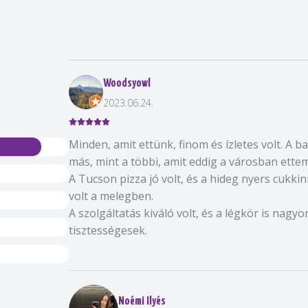
Woodsyowl
2023.06.24.
Minden, amit ettünk, finom és ízletes volt. A ba
más, mint a többi, amit eddig a városban ettem
A Tucson pizza jó volt, és a hideg nyers cukkini
volt a melegben.
A szolgáltatás kiváló volt, és a légkör is nagy
tisztességesek.
Noémi Ilyés