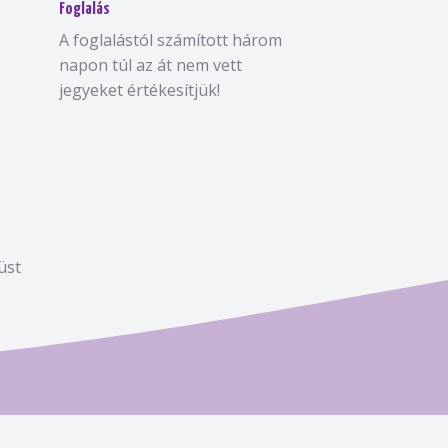
Foglalás
A foglalástól számított három
napon túl az át nem vett
jegyeket értékesítjük!
.
üst