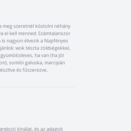
a meg szeretnél kóstolni néhány
va el kell menned. Számtalanszor
m is nagyon élvezik a Napfényes
jánlok: wok tészta zöldségekkel,
 gyümölcsleves, ha van (ha jól
pon), somlói galuska, marcipán
készítve és fűszerezve,
klandozó kínálat, és az adagok