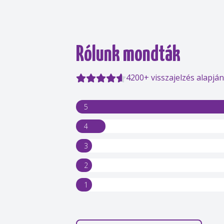
Rólunk mondták
4200+ visszajelzés alapján
5
4
3
2
1