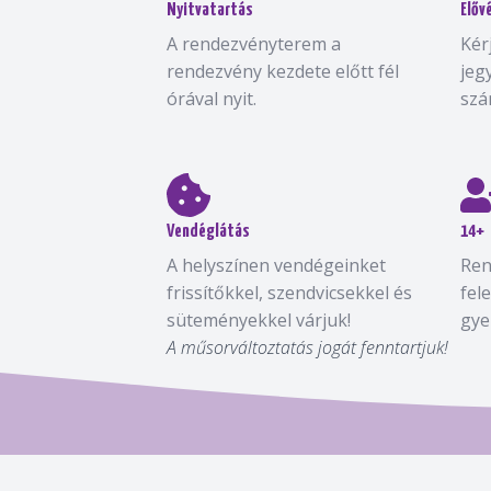
Nyitvatartás
Előv
A rendezvényterem a
Kér
rendezvény kezdete előtt fél
jeg
órával nyit.
szá
Vendéglátás
14+
A helyszínen vendégeinket
Ren
frissítőkkel, szendvicsekkel és
fel
süteményekkel várjuk!
gye
A műsorváltoztatás jogát fenntartjuk!