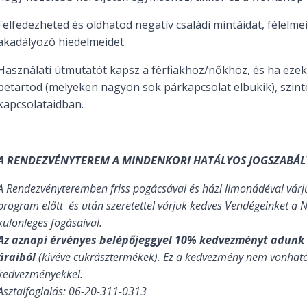
Felfedezheted és oldhatod negatív családi mintáidat, félelmei
akadályozó hiedelmeidet.
Használati útmutatót kapsz a férfiakhoz/nőkhöz, és ha eze
betartod (melyeken nagyon sok párkapcsolat elbukik), szint
kapcsolataidban.
A RENDEZVÉNYTEREM A MINDENKORI HATÁLYOS JOGSZABÁL
A Rendezvényteremben friss pogácsával és házi limonádéval várj
program előtt és után szeretettel várjuk kedves Vendégeinket a 
különleges fogásaival.
Az aznapi érvényes belépőjeggyel 10% kedvezményt adunk
áraiból
(kivéve cukrásztermékek). Ez a kedvezmény nem vonhat
kedvezményekkel.
Asztalfoglalás: 06-20-311-0313