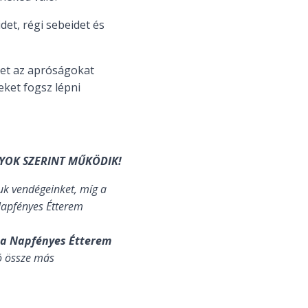
det, régi sebeidet és
ket az apróságokat
eket fogsz lépni
YOK SZERINT MŰKÖDIK!
uk vendégeinket, míg a
Napfényes Étterem
 a Napfényes Étterem
ó össze más