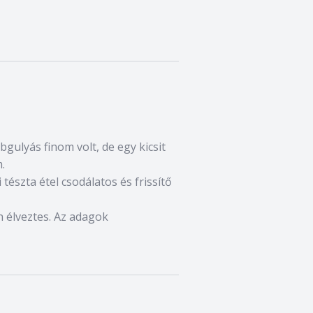
bgulyás finom volt, de egy kicsit
.
 tészta étel csodálatos és frissítő
on élveztes. Az adagok