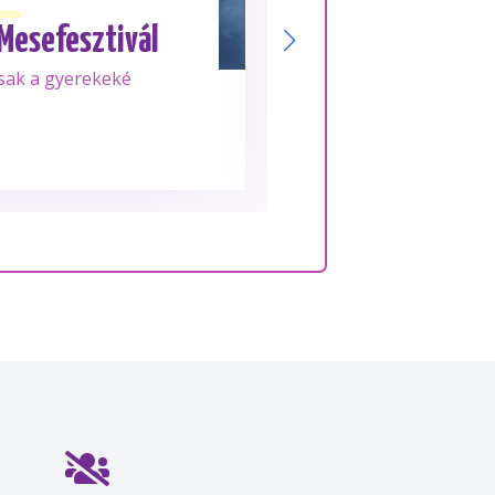
 Mesefesztivál
Su
sak a gyerekeké
Frissen tekert, 10
rolljai