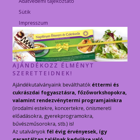
Adatvédemi tájékoztató
Sütik
Impresszum
AJÁNDÉKOZZ ÉLMÉNYT
SZERETTEIDNEK!
Ajándékutalványaink beválthatók
éttermi és
cukrászdai fogyasztásra, főzőworkshopokra,
valamint rendezvénytermi programjainkra
(irodalmi estekre, koncertekre, önismereti
előadásokra, gyerekprogramokra,
bűvészműsorokra, stb.) is!
Az utalványok
fél évig érvényesek, így
garantáltan találnak kedvükre való