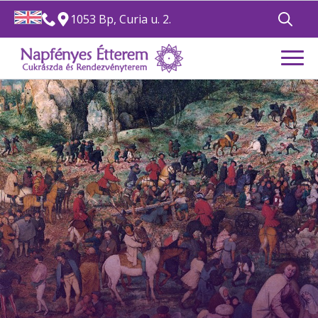
1053 Bp, Curia u. 2.
Search
for: