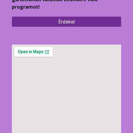
programot!
Érdekel