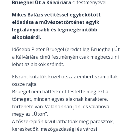
Brueghel Út a Kálváriára
c. festményével.
Mikes Balázs vetítéssel egybekötött
előadása a művészettörténet egyik
legtalányosabb és legmegérintőbb
alkotásáról.
Idősebb Pieter Bruegel (eredetileg Brueghel) Út
a Kálváriára című festményén csak megbecsülni
lehet az alakok számát.
Elszánt kutatók közel ötszáz embert számoltak
össze rajta.
Bruegel nem háttérként festette meg ezt a
tömeget, minden egyes alaknak karaktere,
története van. Valahonnan jön, és valahová
megy az „Úton”.
A főszereplőn kívül láthatóak még parasztok,
kereskedők, mezőgazdasági és városi