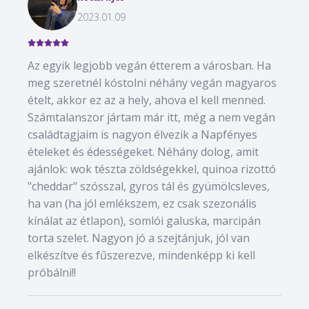
2023.01.09
Az egyik legjobb vegán étterem a városban. Ha
meg szeretnél kóstolni néhány vegán magyaros
ételt, akkor ez az a hely, ahova el kell menned.
Számtalanszor jártam már itt, még a nem vegán
családtagjaim is nagyon élvezik a Napfényes
ételeket és édességeket. Néhány dolog, amit
ajánlok: wok tészta zöldségekkel, quinoa rizottó
"cheddar" szósszal, gyros tál és gyümölcsleves,
ha van (ha jól emlékszem, ez csak szezonális
kínálat az étlapon), somlói galuska, marcipán
torta szelet. Nagyon jó a szejtánjuk, jól van
elkészítve és fűszerezve, mindenképp ki kell
próbálni!!