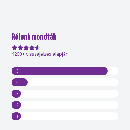
Rólunk mondták
4200+ visszajelzés alapján
5
4
3
2
1