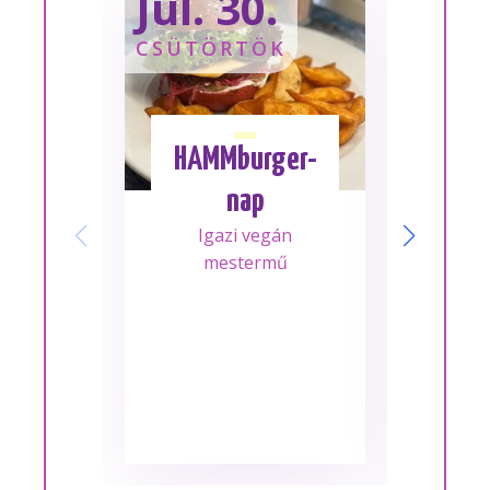
Júl. 30.
Sze
CSÜTÖRTÖK
SZOM
HAMMburger-
I
nap
Mes
Igazi vegán
A m
mestermű