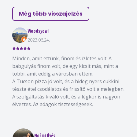
Még több visszajelzés
Woodsyowl
2023.06.24.
Minden, amit ettünk, finom és ízletes volt. A
babgulyás finom volt, de egy kicsit más, mint a
többi, amit eddig a városban ettem.
A Tucson pizza jó volt, és a hideg nyers cukkini
tészta étel csodálatos és frissítő volt a melegben.
A szolgáltatás kiváló volt, és a légkör is nagyon
élveztes. Az adagok tisztességesek.
Noémi Ilyés