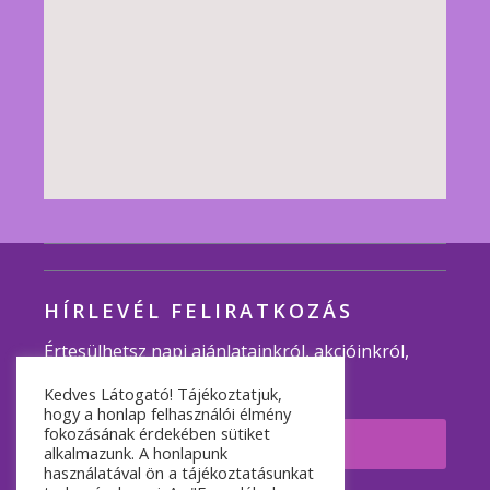
HÍRLEVÉL FELIRATKOZÁS
Értesülhetsz napi ajánlatainkról, akcióinkról,
programjainkról.
Kedves Látogató! Tájékoztatjuk,
hogy a honlap felhasználói élmény
fokozásának érdekében sütiket
Feliratkozom
alkalmazunk. A honlapunk
használatával ön a tájékoztatásunkat