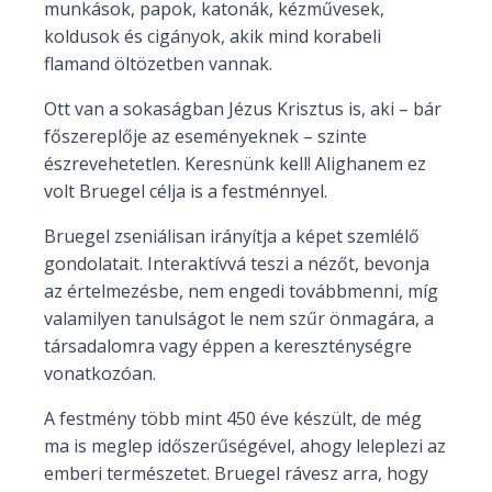
munkások, papok, katonák, kézművesek,
koldusok és cigányok, akik mind korabeli
flamand öltözetben vannak.
Ott van a sokaságban Jézus Krisztus is, aki – bár
főszereplője az eseményeknek – szinte
észrevehetetlen. Keresnünk kell! Alighanem ez
volt Bruegel célja is a festménnyel.
Bruegel zseniálisan irányítja a képet szemlélő
gondolatait. Interaktívvá teszi a nézőt, bevonja
az értelmezésbe, nem engedi továbbmenni, míg
valamilyen tanulságot le nem szűr önmagára, a
társadalomra vagy éppen a kereszténységre
vonatkozóan.
A festmény több mint 450 éve készült, de még
ma is meglep időszerűségével, ahogy leleplezi az
emberi természetet. Bruegel rávesz arra, hogy