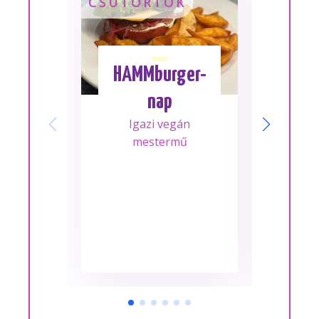
CSÜTÖRTÖK
SZOM
HAMMburger-
I
nap
Mes
Igazi vegán
A m
mestermű