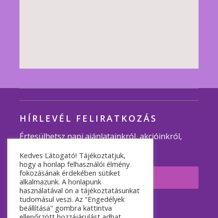
HÍRLEVÉL FELIRATKOZÁS
Értesülhetsz napi ajánlatainkról, akcióinkról,
programjainkról.
Kedves Látogató! Tájékoztatjuk,
hogy a honlap felhasználói élmény
fokozásának érdekében sütiket
Feliratkozom
alkalmazunk. A honlapunk
használatával ön a tájékoztatásunkat
tudomásul veszi. Az "Engedélyek
© 2007-2026 Minden jog fenntartva.
beállítása" gombra kattintva
ellenőrzött hozzájárulást adhat.