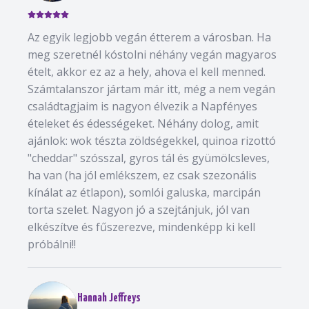
Az egyik legjobb vegán étterem a városban. Ha
meg szeretnél kóstolni néhány vegán magyaros
ételt, akkor ez az a hely, ahova el kell menned.
Számtalanszor jártam már itt, még a nem vegán
családtagjaim is nagyon élvezik a Napfényes
ételeket és édességeket. Néhány dolog, amit
ajánlok: wok tészta zöldségekkel, quinoa rizottó
"cheddar" szósszal, gyros tál és gyümölcsleves,
ha van (ha jól emlékszem, ez csak szezonális
kínálat az étlapon), somlói galuska, marcipán
torta szelet. Nagyon jó a szejtánjuk, jól van
elkészítve és fűszerezve, mindenképp ki kell
próbálni!!
Hannah Jeffreys