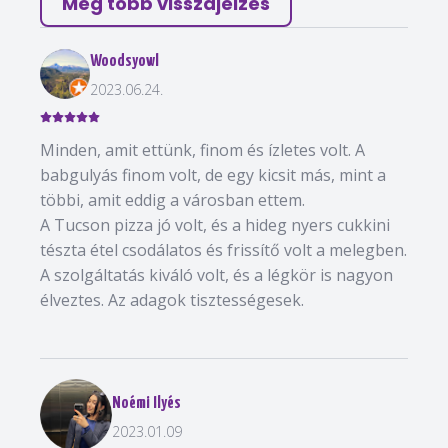
Még több visszajelzés
Woodsyowl
2023.06.24.
Minden, amit ettünk, finom és ízletes volt. A
babgulyás finom volt, de egy kicsit más, mint a
többi, amit eddig a városban ettem.
A Tucson pizza jó volt, és a hideg nyers cukkini
tészta étel csodálatos és frissítő volt a melegben.
A szolgáltatás kiváló volt, és a légkör is nagyon
élveztes. Az adagok tisztességesek.
Noémi Ilyés
2023.01.09