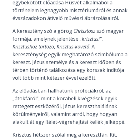
egybekötött előadása Húsvét alkalmából a
történelem legnagyobb misztériumáról és annak
évszázadokon átívelő művészi ábrázolásairól.
A keresztény szó a görög
Chrisztosz
szó magyar
formája, amelynek jelentése
„krisztusi”
,
Krisztushoz tartozó
,
Krisztus-követő
. A
kereszténység egyik meghatározó szimbóluma a
kereszt. Jézus személye és a kereszt időben és
térben történő találkozása egy korszak indítója
volt több mint kétezer évvel ezelőtt.
Az előadásban hallhatunk próféciákról, az
„átokfáról”, mint a korabeli kivégzések egyik
rettegett eszközéről, Jézus kereszthalálának
körülményeiről, valamint arról, hogy hogyan
alakult át egy ítélet-végrehajtási kellék jelképpé.
Krisztus hétszer szólal meg a keresztfán. Kit,