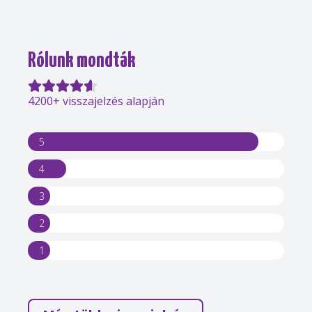
Rólunk mondták
4200+ visszajelzés alapján
5
4
3
2
1