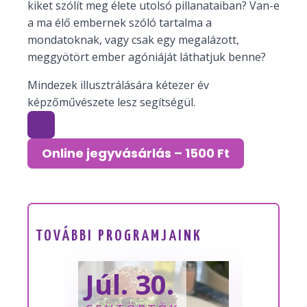
kiket szólít meg élete utolsó pillanataiban? Van-e
a ma élő embernek szóló tartalma a
mondatoknak, vagy csak egy megalázott,
meggyötört ember agóniáját láthatjuk benne?
Mindezek illusztrálására kétezer év
képzőművészete lesz segítségül.
Online jegyvásárlás – 1500 Ft
TOVÁBBI PROGRAMJAINK
Júl. 30.
Sze