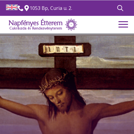
1053 Bp, Curia u. 2.
Search
for: