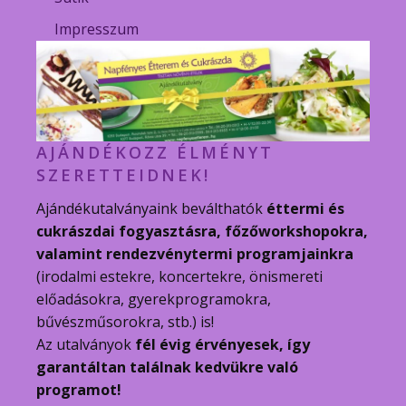
Impresszum
AJÁNDÉKOZZ ÉLMÉNYT
SZERETTEIDNEK!
Ajándékutalványaink beválthatók
éttermi és
cukrászdai fogyasztásra, főzőworkshopokra,
valamint rendezvénytermi programjainkra
(irodalmi estekre, koncertekre, önismereti
előadásokra, gyerekprogramokra,
bűvészműsorokra, stb.) is!
Az utalványok
fél évig érvényesek, így
garantáltan találnak kedvükre való
programot!