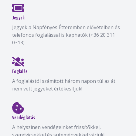
Jegyek
Jegyek a Napfényes Étteremben elővételben és
telefonos foglalással is kaphatók (+36 20 311
0313).
Foglalás
A foglalástól számított három napon túl az át
nem vett jegyeket értékesítjük!
Vendéglátás
A helyszínen vendégeinket frissítőkkel,
szendvicsekkel és süteményekkel várjuk!