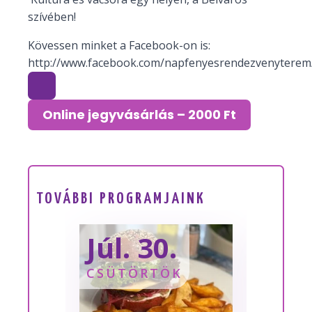
szívében!
Kövessen minket a Facebook-on is:
http://www.facebook.com/napfenyesrendezvenyterem
Online jegyvásárlás – 2000 Ft
TOVÁBBI PROGRAMJAINK
Júl. 30.
Sze
CSÜTÖRTÖK
SZOM