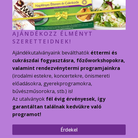
AJÁNDÉKOZZ ÉLMÉNYT
SZERETTEIDNEK!
Ajándékutalványaink beválthatók
éttermi és
cukrászdai fogyasztásra, főzőworkshopokra,
valamint rendezvénytermi programjainkra
(irodalmi estekre, koncertekre, önismereti
előadásokra, gyerekprogramokra,
bűvészműsorokra, stb.) is!
Az utalványok
fél évig érvényesek, így
garantáltan találnak kedvükre való
programot!
Érdekel