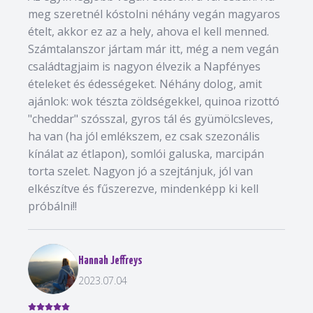
meg szeretnél kóstolni néhány vegán magyaros
ételt, akkor ez az a hely, ahova el kell menned.
Számtalanszor jártam már itt, még a nem vegán
családtagjaim is nagyon élvezik a Napfényes
ételeket és édességeket. Néhány dolog, amit
ajánlok: wok tészta zöldségekkel, quinoa rizottó
"cheddar" szósszal, gyros tál és gyümölcsleves,
ha van (ha jól emlékszem, ez csak szezonális
kínálat az étlapon), somlói galuska, marcipán
torta szelet. Nagyon jó a szejtánjuk, jól van
elkészítve és fűszerezve, mindenképp ki kell
próbálni!!
Hannah Jeffreys
2023.07.04