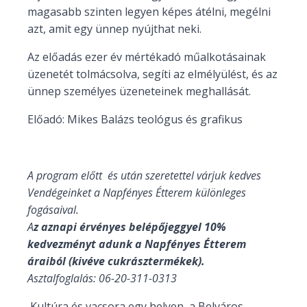
magasabb szinten legyen képes átélni, megélni
azt, amit egy ünnep nyújthat neki.
Az előadás ezer év mértékadó műalkotásainak
üzenetét tolmácsolva, segíti az elmélyülést, és az
ünnep személyes üzeneteinek meghallását.
Előadó: Mikes Balázs teológus és grafikus
A program előtt és után szeretettel várjuk kedves
Vendégeinket a Napfényes Étterem különleges
fogásaival.
A
z aznapi érvényes belépőjeggyel 10%
kedvezményt adunk a Napfényes Étterem
áraiból (kivéve cukrásztermékek).
Asztalfoglalás: 06-20-311-0313
Kultúra és vacsora egy helyen, a Belváros