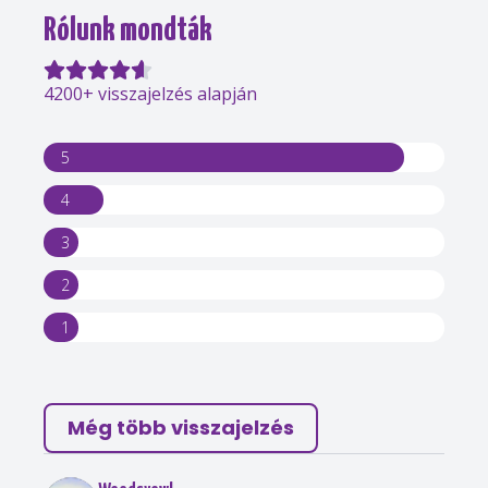
Rólunk mondták
4200+ visszajelzés alapján
5
4
3
2
1
Még több visszajelzés