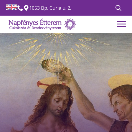
1053 Bp, Curia u. 2.
Search
for: