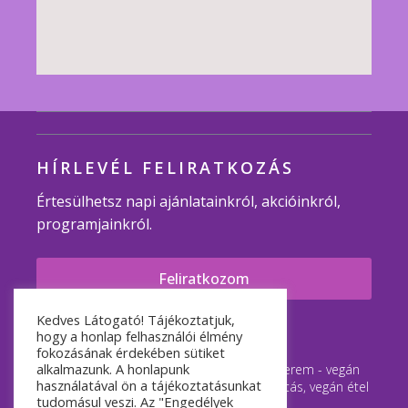
HÍRLEVÉL FELIRATKOZÁS
Értesülhetsz napi ajánlatainkról, akcióinkról,
programjainkról.
Feliratkozom
Kedves Látogató! Tájékoztatjuk,
© 2007-2026 Minden jog fenntartva.
hogy a honlap felhasználói élmény
fokozásának érdekében sütiket
alkalmazunk. A honlapunk
Napfényes Vegán Étterem és Rendezvényterem - vegán
használatával ön a tájékoztatásunkat
étterem Budapest, vegán étel házhozszállítás, vegán étel
tudomásul veszi. Az "Engedélyek
rendelés.