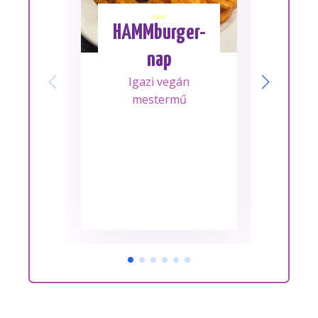
HAMMburger-
I
nap
Mes
Igazi vegán
A m
mestermű