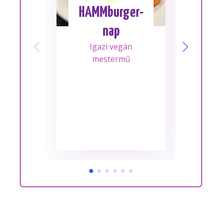
HAMMburger-
I
nap
Mes
Igazi vegán
A m
mestermű