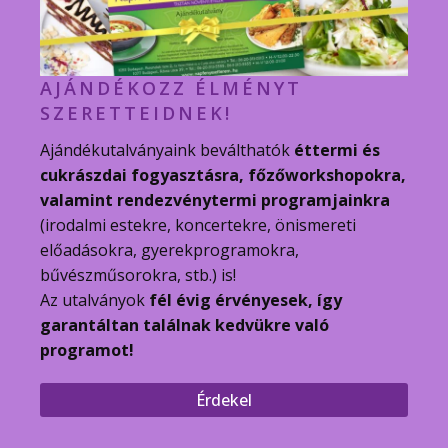
AJÁNDÉKOZZ ÉLMÉNYT
SZERETTEIDNEK!
Ajándékutalványaink beválthatók
éttermi és
cukrászdai fogyasztásra, főzőworkshopokra,
valamint rendezvénytermi programjainkra
(irodalmi estekre, koncertekre, önismereti
előadásokra, gyerekprogramokra,
bűvészműsorokra, stb.) is!
Az utalványok
fél évig érvényesek, így
garantáltan találnak kedvükre való
programot!
Érdekel