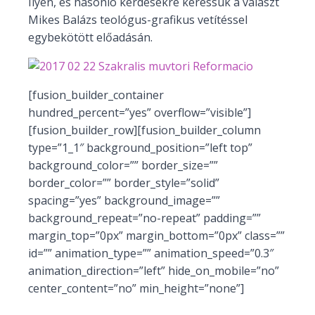
Ilyen, és hasonló kérdésekre keressük a választ
Mikes Balázs teológus-grafikus vetítéssel
egybekötött előadásán.
[fusion_builder_container
hundred_percent=”yes” overflow=”visible”]
[fusion_builder_row][fusion_builder_column
type=”1_1″ background_position=”left top”
background_color=”” border_size=””
border_color=”” border_style=”solid”
spacing=”yes” background_image=””
background_repeat=”no-repeat” padding=””
margin_top=”0px” margin_bottom=”0px” class=””
id=”” animation_type=”” animation_speed=”0.3″
animation_direction=”left” hide_on_mobile=”no”
center_content=”no” min_height=”none”]