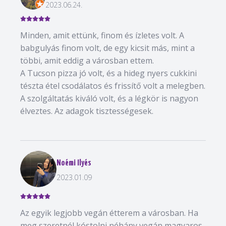
2023.06.24.
Minden, amit ettünk, finom és ízletes volt. A
babgulyás finom volt, de egy kicsit más, mint a
többi, amit eddig a városban ettem.
A Tucson pizza jó volt, és a hideg nyers cukkini
tészta étel csodálatos és frissítő volt a melegben.
A szolgáltatás kiváló volt, és a légkör is nagyon
élveztes. Az adagok tisztességesek.
Noémi Ilyés
2023.01.09
Az egyik legjobb vegán étterem a városban. Ha
meg szeretnél kóstolni néhány vegán magyaros