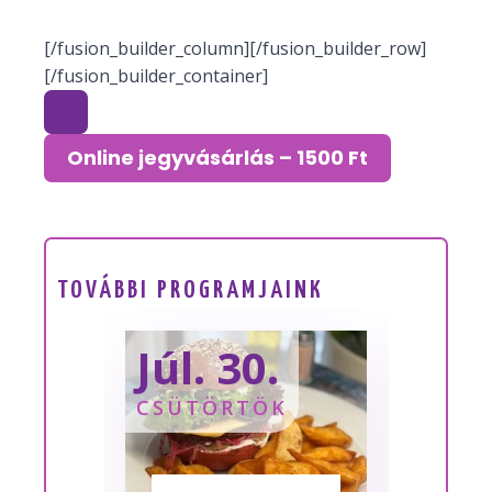
[/fusion_builder_column][/fusion_builder_row]
[/fusion_builder_container]
Online jegyvásárlás – 1500 Ft
TOVÁBBI PROGRAMJAINK
Júl. 30.
Sze
CSÜTÖRTÖK
SZOM