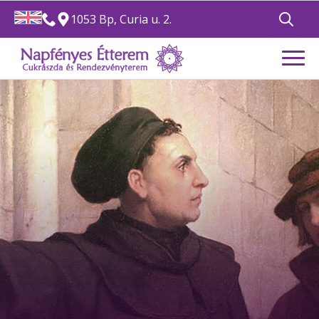
1053 Bp, Curia u. 2.
Search
for: