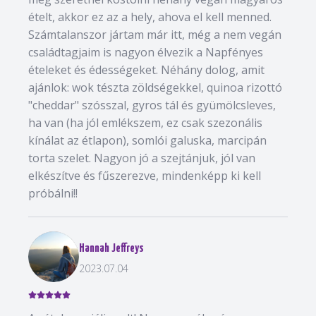
ételt, akkor ez az a hely, ahova el kell menned.
Számtalanszor jártam már itt, még a nem vegán
családtagjaim is nagyon élvezik a Napfényes
ételeket és édességeket. Néhány dolog, amit
ajánlok: wok tészta zöldségekkel, quinoa rizottó
"cheddar" szósszal, gyros tál és gyümölcsleves,
ha van (ha jól emlékszem, ez csak szezonális
kínálat az étlapon), somlói galuska, marcipán
torta szelet. Nagyon jó a szejtánjuk, jól van
elkészítve és fűszerezve, mindenképp ki kell
próbálni!!
Hannah Jeffreys
2023.07.04