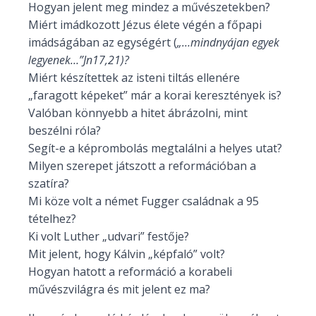
Hogyan jelent meg mindez a művészetekben?
Miért imádkozott Jézus élete végén a főpapi
imádságában az egységért (
„…mindnyájan egyek
legyenek…”Jn17,21)?
Miért készítettek az isteni tiltás ellenére
„faragott képeket” már a korai keresztények is?
Valóban könnyebb a hitet ábrázolni, mint
beszélni róla?
Segít-e a képrombolás megtalálni a helyes utat?
Milyen szerepet játszott a reformációban a
szatíra?
Mi köze volt a német Fugger családnak a 95
tételhez?
Ki volt Luther „udvari” festője?
Mit jelent, hogy Kálvin „képfaló” volt?
Hogyan hatott a reformáció a korabeli
művészvilágra és mit jelent ez ma?