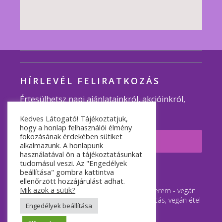
HÍRLEVÉL FELIRATKOZÁS
Értesülhetsz napi ajánlatainkról, akcióinkról,
programjainkról.
Kedves Látogató! Tájékoztatjuk,
hogy a honlap felhasználói élmény
fokozásának érdekében sütiket
Feliratkozom
alkalmazunk. A honlapunk
használatával ön a tájékoztatásunkat
tudomásul veszi. Az "Engedélyek
© 2007-2026 Minden jog fenntartva.
beállítása" gombra kattintva
ellenőrzött hozzájárulást adhat.
Mik azok a sütik?
Napfényes Vegán Étterem és Rendezvényterem - vegán
étterem Budapest, vegán étel házhozszállítás, vegán étel
Engedélyek beállítása
rendelés.