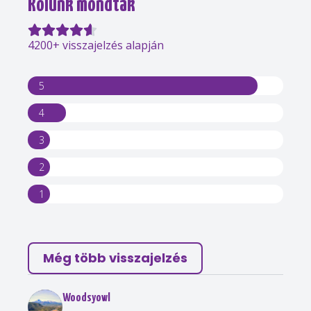
Rólunk mondták
4200+ visszajelzés alapján
5
4
3
2
1
Még több visszajelzés
Woodsyowl