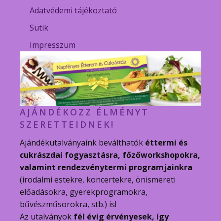
Adatvédemi tájékoztató
Sütik
Impresszum
AJÁNDÉKOZZ ÉLMÉNYT
SZERETTEIDNEK!
Ajándékutalványaink beválthatók
éttermi és
cukrászdai fogyasztásra, főzőworkshopokra,
valamint rendezvénytermi programjainkra
(irodalmi estekre, koncertekre, önismereti
előadásokra, gyerekprogramokra,
bűvészműsorokra, stb.) is!
Az utalványok
fél évig érvényesek, így