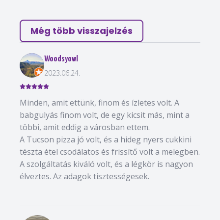
Még több visszajelzés
Woodsyowl
2023.06.24.
Minden, amit ettünk, finom és ízletes volt. A
babgulyás finom volt, de egy kicsit más, mint a
többi, amit eddig a városban ettem.
A Tucson pizza jó volt, és a hideg nyers cukkini
tészta étel csodálatos és frissítő volt a melegben.
A szolgáltatás kiváló volt, és a légkör is nagyon
élveztes. Az adagok tisztességesek.