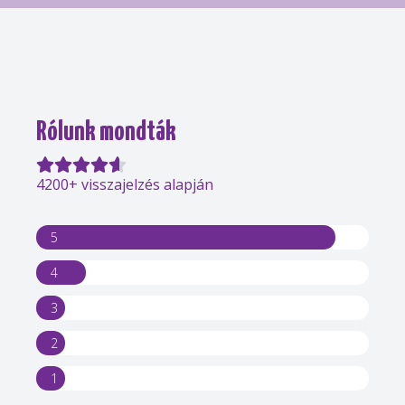
Rólunk mondták
4200+ visszajelzés alapján
5
4
3
2
1