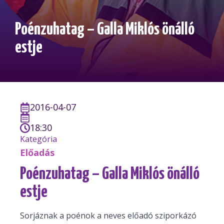
Poénzuhatag – Galla Miklós önálló
estje
2016-04-07
18:30
Kategória
Előadás
Poénzuhatag – Galla Miklós önálló
estje
Sorjáznak a poénok a neves előadó sziporkázó