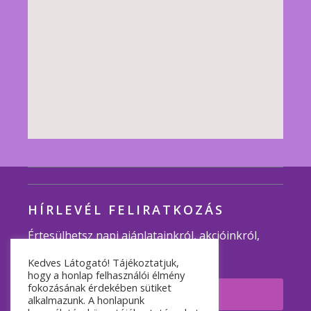
HÍRLEVÉL FELIRATKOZÁS
Értesülhetsz napi ajánlatainkról, akcióinkról,
programjainkról.
Kedves Látogató! Tájékoztatjuk,
hogy a honlap felhasználói élmény
fokozásának érdekében sütiket
Feliratkozom
alkalmazunk. A honlapunk