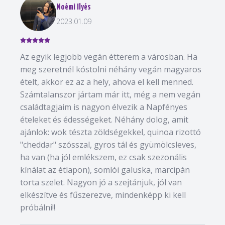
Noémi Ilyés
2023.01.09
Az egyik legjobb vegán étterem a városban. Ha
meg szeretnél kóstolni néhány vegán magyaros
ételt, akkor ez az a hely, ahova el kell menned.
Számtalanszor jártam már itt, még a nem vegán
családtagjaim is nagyon élvezik a Napfényes
ételeket és édességeket. Néhány dolog, amit
ajánlok: wok tészta zöldségekkel, quinoa rizottó
"cheddar" szósszal, gyros tál és gyümölcsleves,
ha van (ha jól emlékszem, ez csak szezonális
kínálat az étlapon), somlói galuska, marcipán
torta szelet. Nagyon jó a szejtánjuk, jól van
elkészítve és fűszerezve, mindenképp ki kell
próbálni!!