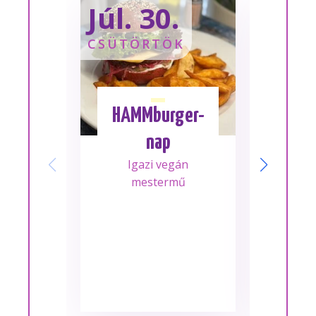
Júl. 30.
Sze
CSÜTÖRTÖK
SZOM
HAMMburger-
I
nap
Mes
Igazi vegán
A m
mestermű