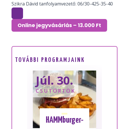
Szikra Dávid tanfolyamvezető: 06/30-425-35-40
Online jegyvásárlás – 13.000 Ft
TOVÁBBI PROGRAMJAINK
Júl. 30.
Sze
CSÜTÖRTÖK
SZOM
HAMMburger-
I