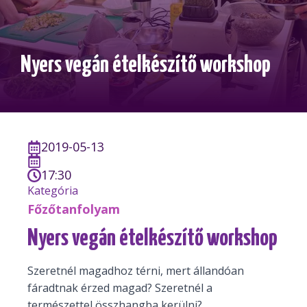
Nyers vegán ételkészítő workshop
2019-05-13
17:30
Kategória
Főzőtanfolyam
Nyers vegán ételkészítő workshop
Szeretnél magadhoz térni, mert állandóan
fáradtnak érzed magad? Szeretnél a
természettel összhangba kerülni?