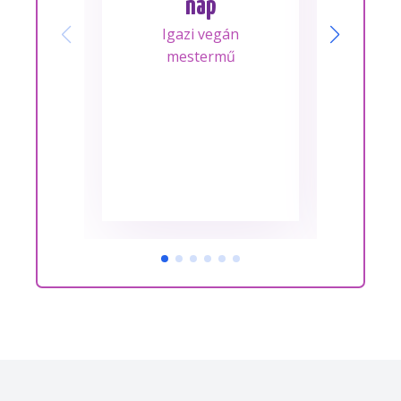
nap
Mes
Igazi vegán
A m
mestermű