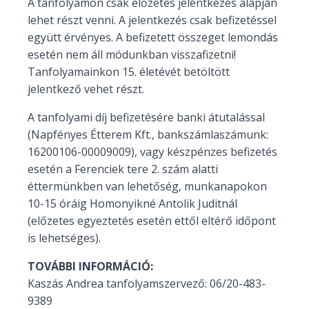
A tanfolyamon csak előzetes jelentkezés alapján
lehet részt venni. A jelentkezés csak befizetéssel
együtt érvényes. A befizetett összeget lemondás
esetén nem áll módunkban visszafizetni!
Tanfolyamainkon 15. életévét betöltött
jelentkező vehet részt.
A tanfolyami díj befizetésére banki átutalással
(Napfényes Étterem Kft., bankszámlaszámunk:
16200106-00009009), vagy készpénzes befizetés
esetén a Ferenciek tere 2. szám alatti
éttermünkben van lehetőség, munkanapokon
10-15 óráig Homonyikné Antolik Juditnál
(előzetes egyeztetés esetén ettől eltérő időpont
is lehetséges).
TOVÁBBI INFORMÁCIÓ:
Kaszás Andrea tanfolyamszervező: 06/20-483-
9389