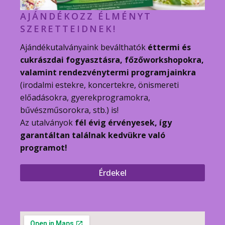
AJÁNDÉKOZZ ÉLMÉNYT
SZERETTEIDNEK!
Ajándékutalványaink beválthatók
éttermi és
cukrászdai fogyasztásra, főzőworkshopokra,
valamint rendezvénytermi programjainkra
(irodalmi estekre, koncertekre, önismereti
előadásokra, gyerekprogramokra,
bűvészműsorokra, stb.) is!
Az utalványok
fél évig érvényesek, így
garantáltan találnak kedvükre való
programot!
Érdekel