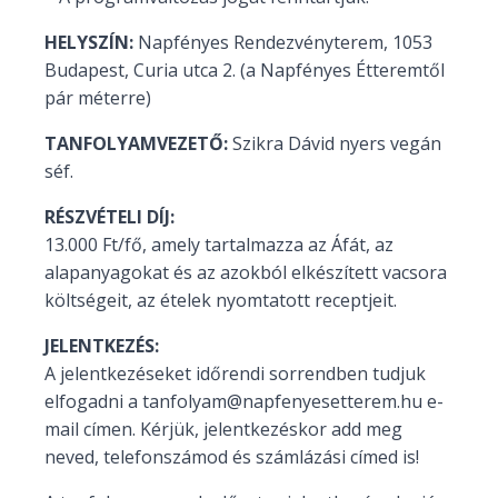
HELYSZÍN:
Napfényes Rendezvényterem, 1053
Budapest, Curia utca 2. (a Napfényes Étteremtől
pár méterre)
TANFOLYAMVEZETŐ:
Szikra Dávid nyers vegán
séf.
RÉSZVÉTELI DÍJ:
13.000 Ft/fő, amely tartalmazza az Áfát, az
alapanyagokat és az azokból elkészített vacsora
költségeit, az ételek nyomtatott receptjeit.
JELENTKEZÉS:
A jelentkezéseket időrendi sorrendben tudjuk
elfogadni a tanfolyam@napfenyesetterem.hu e-
mail címen. Kérjük, jelentkezéskor add meg
neved, telefonszámod és számlázási címed is!