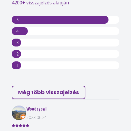
4200+ visszajelzés alapján
5
4
3
2
1
Még több visszajelzés
Woodsyowl
2023.06.24.