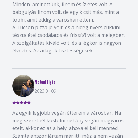
Minden, amit ettünk, finom és ízletes volt. A
babgulyás finom volt, de egy kicsit más, mint a
többi, amit eddig a városban ettem.
A Tucson pizza jó volt, és a hideg nyers cukkini
tészta étel csodálatos és frissítő volt a melegben.
A szolgáltatás kiváló volt, és a légkör is nagyon
élveztes. Az adagok tisztességesek.
Noémi Ilyés
2023.01.09
Az egyik legjobb vegán étterem a városban. Ha
meg szeretnél kóstolni néhány vegán magyaros
ételt, akkor ez az a hely, ahova el kell menned.
Számtalanszor jártam már itt, még a nem vegán