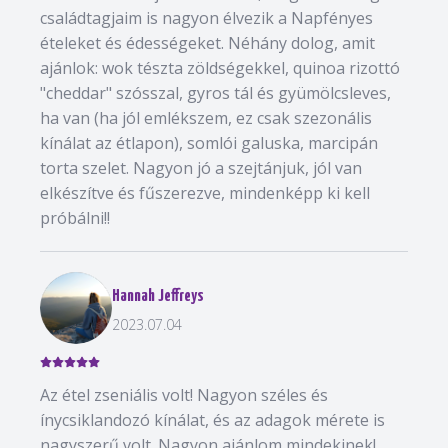
családtagjaim is nagyon élvezik a Napfényes
ételeket és édességeket. Néhány dolog, amit
ajánlok: wok tészta zöldségekkel, quinoa rizottó
"cheddar" szósszal, gyros tál és gyümölcsleves,
ha van (ha jól emlékszem, ez csak szezonális
kínálat az étlapon), somlói galuska, marcipán
torta szelet. Nagyon jó a szejtánjuk, jól van
elkészítve és fűszerezve, mindenképp ki kell
próbálni!!
Hannah Jeffreys
2023.07.04
Az étel zseniális volt! Nagyon széles és
ínycsiklandozó kínálat, és az adagok mérete is
nagyszerű volt. Nagyon ajánlom mindekinek!