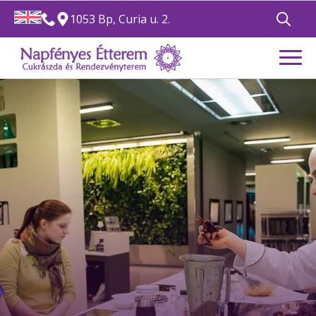
1053 Bp, Curia u. 2.
Search
for: