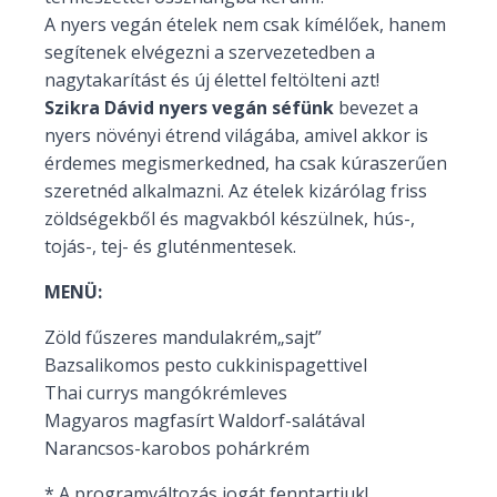
A nyers vegán ételek nem csak kímélőek, hanem
segítenek elvégezni a szervezetedben a
nagytakarítást és új élettel feltölteni azt!
Szikra Dávid nyers vegán séfünk
bevezet a
nyers növényi étrend világába, amivel akkor is
érdemes megismerkedned, ha csak kúraszerűen
szeretnéd alkalmazni. Az ételek kizárólag friss
zöldségekből és magvakból készülnek, hús-,
tojás-, tej- és gluténmentesek.
MENÜ:
Zöld fűszeres mandulakrém„sajt”
Bazsalikomos pesto cukkinispagettivel
Thai currys mangókrémleves
Magyaros magfasírt Waldorf-salátával
Narancsos-karobos pohárkrém
* A programváltozás jogát fenntartjuk!