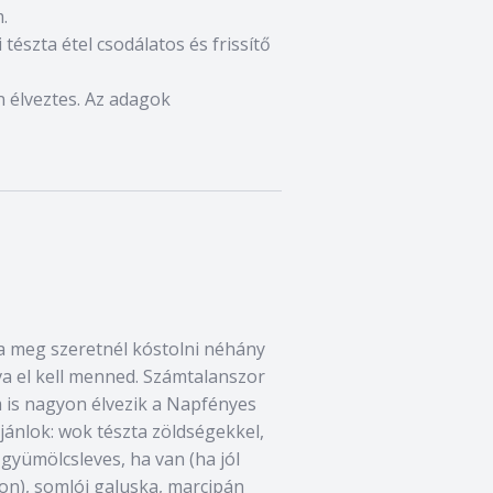
.
 tészta étel csodálatos és frissítő
on élveztes. Az adagok
a meg szeretnél kóstolni néhány
va el kell menned. Számtalanszor
m is nagyon élvezik a Napfényes
jánlok: wok tészta zöldségekkel,
 gyümölcsleves, ha van (ha jól
pon), somlói galuska, marcipán