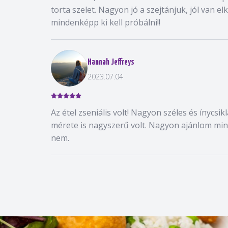
torta szelet. Nagyon jó a szejtánjuk, jól van el
mindenképp ki kell próbálni!!
Hannah Jeffreys
2023.07.04
Az étel zseniális volt! Nagyon széles és ínycsi
mérete is nagyszerű volt. Nagyon ajánlom min
nem.