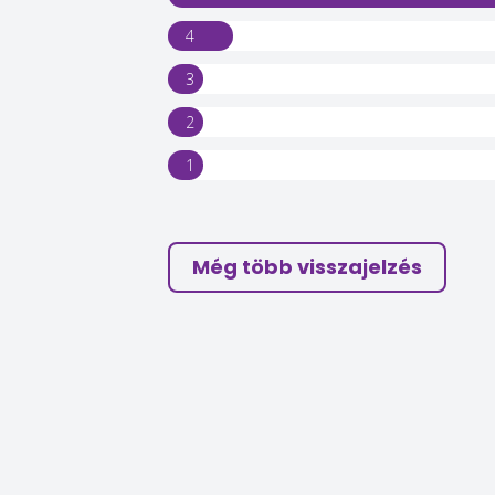
4
3
2
1
Még több visszajelzés