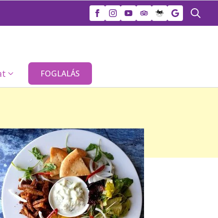
Search
for:
at
FOGLALÁS