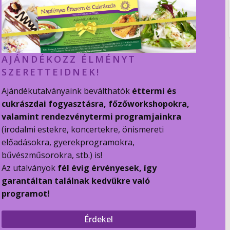
AJÁNDÉKOZZ ÉLMÉNYT
SZERETTEIDNEK!
Ajándékutalványaink beválthatók
éttermi és
cukrászdai fogyasztásra, főzőworkshopokra,
valamint rendezvénytermi programjainkra
(irodalmi estekre, koncertekre, önismereti
előadásokra, gyerekprogramokra,
bűvészműsorokra, stb.) is!
Az utalványok
fél évig érvényesek, így
garantáltan találnak kedvükre való
programot!
Érdekel