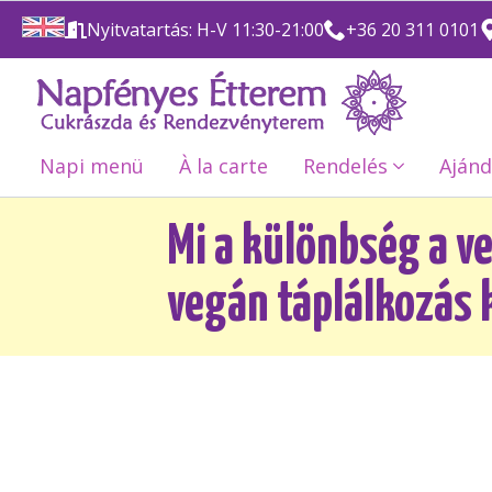
Nyitvatartás: H-V 11:30-21:00
+36 20 311 0101
Napi menü
À la carte
Rendelés
Ajánd
Mi a különbség a v
vegán táplálkozás 