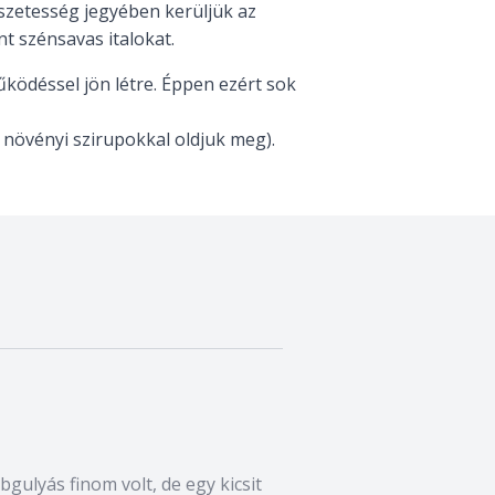
észetesség jegyében kerüljük az
nt szénsavas italokat.
működéssel jön létre. Éppen ezért sok
 növényi szirupokkal oldjuk meg).
bgulyás finom volt, de egy kicsit