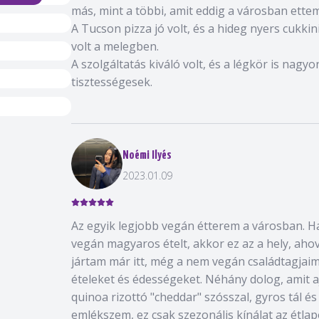
más, mint a többi, amit eddig a városban ettem
A Tucson pizza jó volt, és a hideg nyers cukkini
volt a melegben.
A szolgáltatás kiváló volt, és a légkör is nagy
tisztességesek.
Noémi Ilyés
2023.01.09
Az egyik legjobb vegán étterem a városban. H
vegán magyaros ételt, akkor ez az a hely, aho
jártam már itt, még a nem vegán családtagjai
ételeket és édességeket. Néhány dolog, amit a
quinoa rizottó "cheddar" szósszal, gyros tál és
emlékszem, ez csak szezonális kínálat az étla