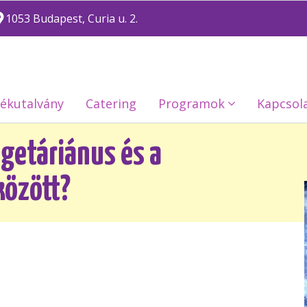
1053 Budapest, Curia u. 2.
ékutalvány
Catering
Programok
Kapcsol
egetáriánus és a
között?