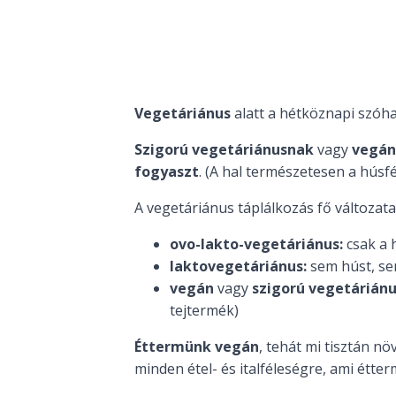
Vegetáriánus
alatt a hétköznapi szóh
Szigorú vegetáriánusnak
vagy
vegán
fogyaszt
. (A hal természetesen a húsfé
A vegetáriánus táplálkozás fő változatai
ovo-lakto-vegetáriánus:
csak a h
laktovegetáriánus:
sem húst, sem
vegán
vagy
szigorú vegetárián
tejtermék)
Éttermünk
vegán
, tehát mi tisztán n
minden étel- és italféleségre, ami étt