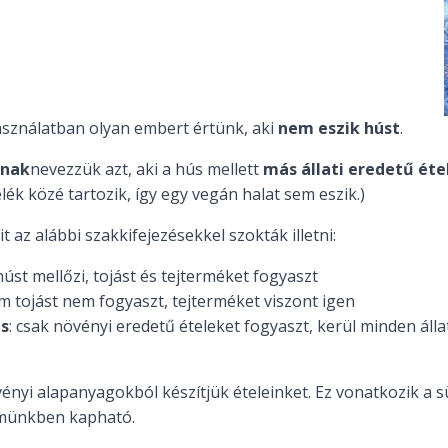
asználatban olyan embert értünk, aki
nem eszik húst
.
nak
nevezzük azt, aki a hús mellett
más állati eredetű éte
lék közé tartozik, így egy vegán halat sem eszik.)
t az alábbi szakkifejezésekkel szokták illetni:
úst mellőzi, tojást és tejterméket fogyaszt
 tojást nem fogyaszt, tejterméket viszont igen
us
: csak növényi eredetű ételeket fogyaszt, kerül minden álla
övényi alapanyagokból készítjük ételeinket. Ez vonatkozik a s
ermünkben kapható.