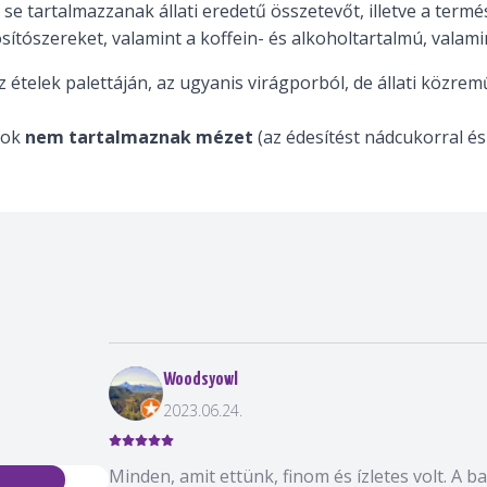
e tartalmazzanak állati eredetű összetevőt, illetve a term
ítószereket, valamint a koffein- és alkoholtartalmú, valami
z ételek palettáján, az ugyanis virágporból, de állati közre
lok
nem tartalmaznak mézet
(az édesítést nádcukorral és
Woodsyowl
2023.06.24.
Minden, amit ettünk, finom és ízletes volt. A ba