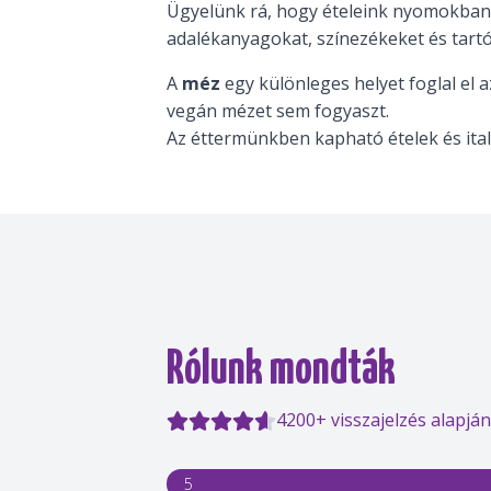
Ügyelünk rá, hogy ételeink nyomokban s
adalékanyagokat, színezékeket és tartós
A
méz
egy különleges helyet foglal el a
vegán mézet sem fogyaszt.
Az éttermünkben kapható ételek és ita
Rólunk mondták
4200+ visszajelzés alapján
5