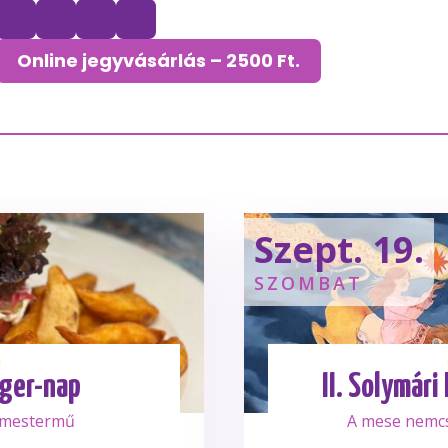
Online jegyvásárlás – 2500 Ft.
Szept. 19.
SZOMBAT
ger-nap
II. Solymári
 mestermű
A mese nemc