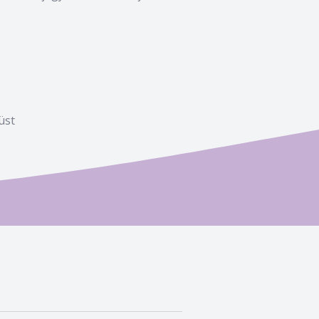
.
üst