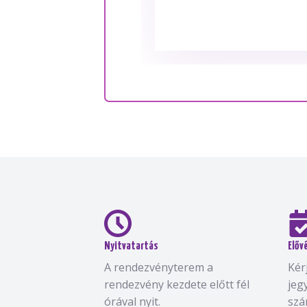
Nyitvatartás
Előv
A rendezvényterem a
Kér
rendezvény kezdete előtt fél
jeg
órával nyit.
szá