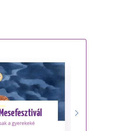
Aug. 18.
KEDD
 Mesefesztivál
Su
sak a gyerekeké
Frissen tekert, 10
rolljai