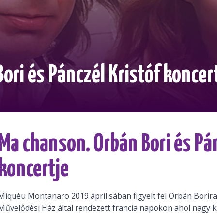
ori és Pánczél Kristóf koncer
Ma chanson. Orbán Bori és Pán
koncertje
Miquèu Montanaro 2019 áprilisában figyelt fel Orbán Borira
Művelődési Ház által rendezett francia napokon ahol nagy kon