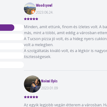
Woodsyowl
2023.06.24.
Minden, amit ettünk, finom és ízletes volt. A ba
más, mint a többi, amit eddig a városban ettem
A Tucson pizza jó volt, és a hideg nyers cukkini
volt a melegben.
A szolgáltatás kiváló volt, és a légkör is nagy
tisztességesek.
Noémi Ilyés
2023.01.09
Az egyik legjobb vegán étterem a városban. H