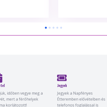
étel
Jegyek
jük, időben vegye meg a
Jegyek a Napfényes
yét, mert a férőhelyek
Étteremben elővételben és
ma korlátozott!
telefonos foglalással is