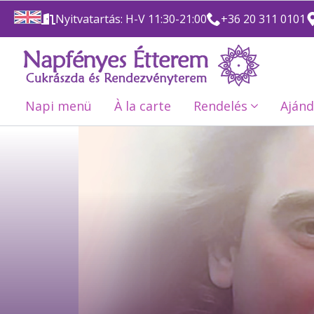
Nyitvatartás: H-V 11:30-21:00
+36 20 311 0101
Napi menü
À la carte
Rendelés
Ajánd