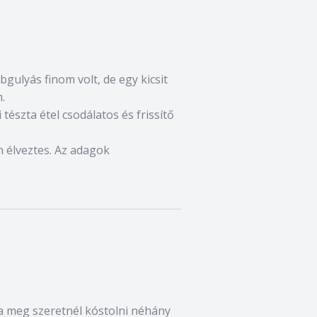
bgulyás finom volt, de egy kicsit
.
 tészta étel csodálatos és frissítő
on élveztes. Az adagok
a meg szeretnél kóstolni néhány