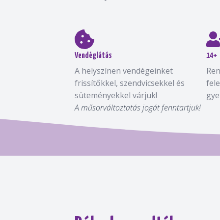
Vendéglátás
14+
A helyszínen vendégeinket
Ren
frissítőkkel, szendvicsekkel és
fel
süteményekkel várjuk!
gye
A műsorváltoztatás jogát fenntartjuk!