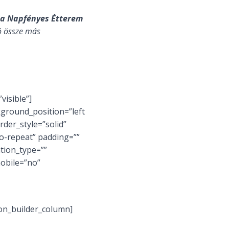
 a Napfényes Étterem
ó össze más
visible”]
kground_position=”left
der_style=”solid”
-repeat” padding=””
tion_type=””
mobile=”no”
on_builder_column]