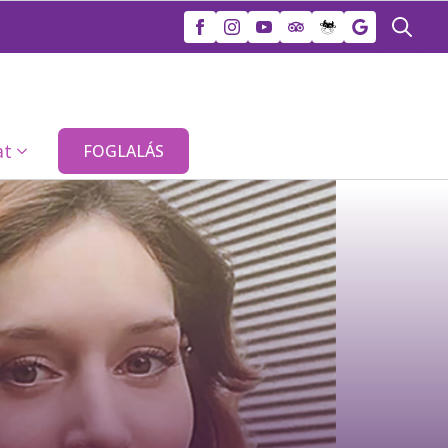
Search
for:
at
FOGLALÁS