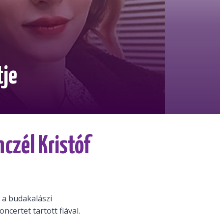
tje
czél Kristóf
 a budakalászi
certet tartott fiával.