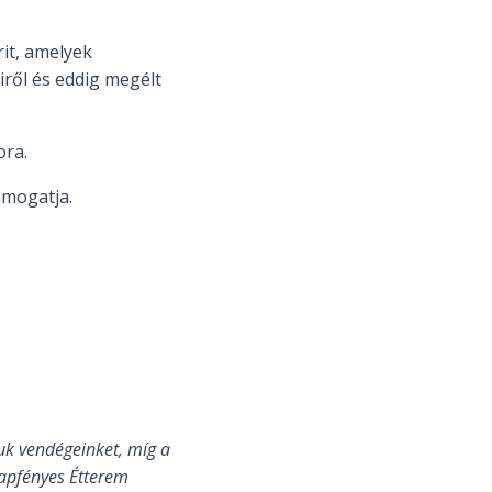
it, amelyek
iről és eddig megélt
ora.
ámogatja.
uk vendégeinket, míg a
Napfényes Étterem