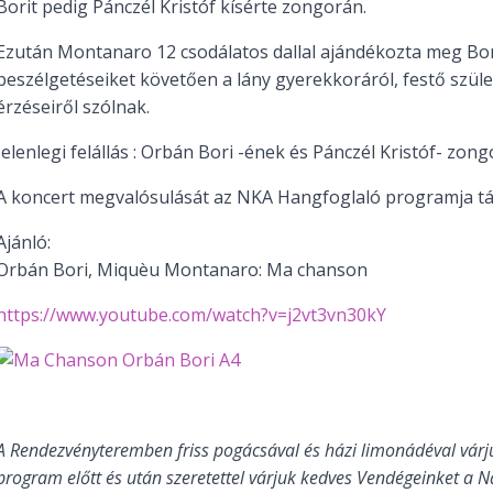
Borit pedig Pánczél Kristóf kísérte zongorán.
Ezután Montanaro 12 csodálatos dallal ajándékozta meg Bor
beszélgetéseiket követően a lány gyerekkoráról, festő szüle
érzéseiről szólnak.
Jelenlegi felállás : Orbán Bori -ének és Pánczél Kristóf- zong
A koncert megvalósulását az NKA Hangfoglaló programja t
Ajánló:
Orbán Bori, Miquèu Montanaro: Ma chanson
https://www.youtube.com/watch?v=j2vt3vn30kY
A Rendezvényteremben friss pogácsával és házi limonádéval várj
program előtt és után szeretettel várjuk kedves Vendégeinket a 