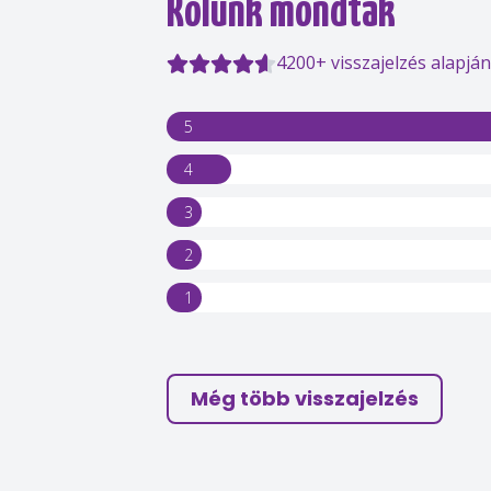
Rólunk mondták
4200+ visszajelzés alapján
5
4
3
2
1
Még több visszajelzés