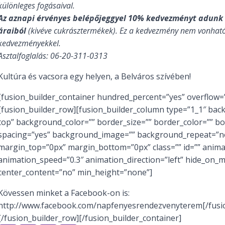
különleges fogásaival.
Az aznapi érvényes belépőjeggyel 10% kedvezményt adunk
áraiból
(kivéve cukrásztermékek). Ez a kedvezmény nem vonhat
kedvezményekkel.
Asztalfoglalás: 06-20-311-0313
Kultúra és vacsora egy helyen, a Belváros szívében!
[fusion_builder_container hundred_percent=”yes” overflow=”
[fusion_builder_row][fusion_builder_column type=”1_1″ bac
top” background_color=”” border_size=”” border_color=”” bor
spacing=”yes” background_image=”” background_repeat=”no
margin_top=”0px” margin_bottom=”0px” class=”” id=”” anima
animation_speed=”0.3″ animation_direction=”left” hide_on_
center_content=”no” min_height=”none”]
Kövessen minket a Facebook-on is:
http://www.facebook.com/napfenyesrendezvenyterem[/fusi
[/fusion_builder_row][/fusion_builder_container]