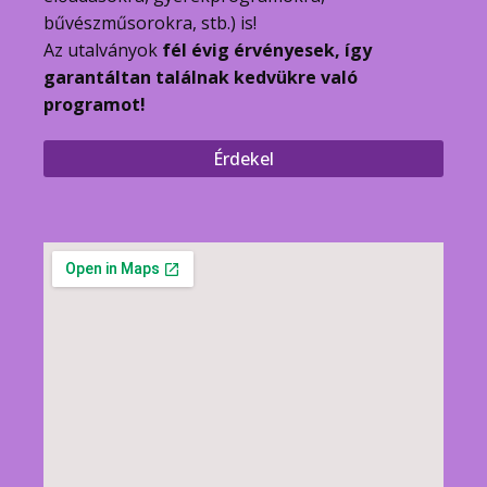
bűvészműsorokra, stb.) is!
Az utalványok
fél évig érvényesek, így
garantáltan találnak kedvükre való
programot!
Érdekel