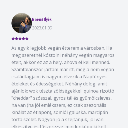
Noémi Ilyés
2023.01.09
Az egyik legjobb vegán étterem a városban. Ha
meg szeretnél kóstolni néhány vegán magyaros
ételt, akkor ez az a hely, ahova el kell menned.
Számtalanszor jártam már itt, még a nem vegán
családtagjaim is nagyon élvezik a Napfényes
ételeket és édességeket. Néhány dolog, amit
ajánlok: wok tészta zöldségekkel, quinoa rizottó
"cheddar" szósszal, gyros tál és gyümölcsleves,
ha van (ha jól emlékszem, ez csak szezonális
kínálat az étlapon), somlói galuska, marcipán
torta szelet. Nagyon jó a szejtánjuk, jól van
elkészítve és fűszerezve, mindenképp ki kell