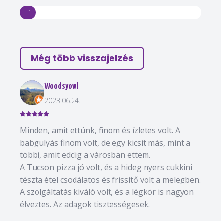
1
Még több visszajelzés
Woodsyowl
2023.06.24.
Minden, amit ettünk, finom és ízletes volt. A
babgulyás finom volt, de egy kicsit más, mint a
többi, amit eddig a városban ettem.
A Tucson pizza jó volt, és a hideg nyers cukkini
tészta étel csodálatos és frissítő volt a melegben.
A szolgáltatás kiváló volt, és a légkör is nagyon
élveztes. Az adagok tisztességesek.