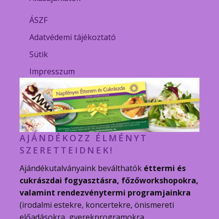
ÁSZF
Adatvédemi tájékoztató
Sütik
Impresszum
AJÁNDÉKOZZ ÉLMÉNYT
SZERETTEIDNEK!
Ajándékutalványaink beválthatók
éttermi és
cukrászdai fogyasztásra, főzőworkshopokra,
valamint rendezvénytermi programjainkra
(irodalmi estekre, koncertekre, önismereti
előadásokra, gyerekprogramokra,