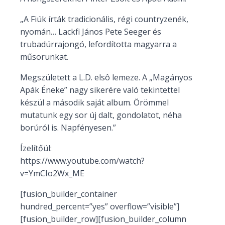
„A Fiúk írták tradicionális, régi countryzenék,
nyomán… Lackfi János Pete Seeger és
trubadúrrajongó, lefordította magyarra a
műsorunkat.
Megszületett a L.D. elsô lemeze. A „Magányos
Apák Éneke” nagy sikerére való tekintettel
készül a második saját album. Örömmel
mutatunk egy sor új dalt, gondolatot, néha
borúról is. Napfényesen.”
Ízelítőül:
https://www.youtube.com/watch?
v=YmCIo2Wx_ME
[fusion_builder_container
hundred_percent=”yes” overflow=”visible”]
[fusion_builder_row][fusion_builder_column