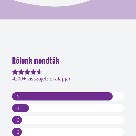
Rólunk mondták
4200+ visszajelzés alapján
5
4
3
2