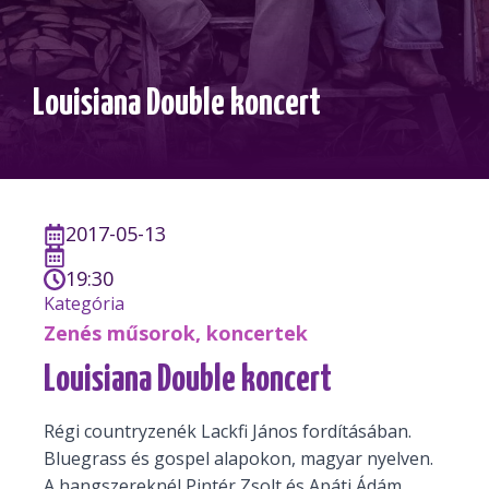
Louisiana Double koncert
2017-05-13
19:30
Kategória
Zenés műsorok, koncertek
Louisiana Double koncert
Régi countryzenék Lackfi János fordításában.
Bluegrass és gospel alapokon, magyar nyelven.
A hangszereknél Pintér Zsolt és Apáti Ádám.