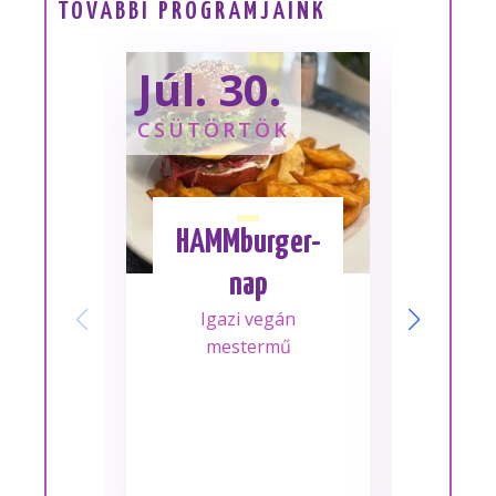
TOVÁBBI PROGRAMJAINK
Júl. 30.
Sze
CSÜTÖRTÖK
SZOM
HAMMburger-
I
nap
Mes
Igazi vegán
A m
mestermű