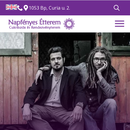
1053 Bp, Curia u. 2.
Search
for: