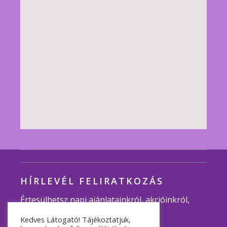
HÍRLEVÉL FELIRATKOZÁS
Értesülhetsz napi ajánlatainkról, akcióinkról,
programjainkról.
Kedves Látogató! Tájékoztatjuk,