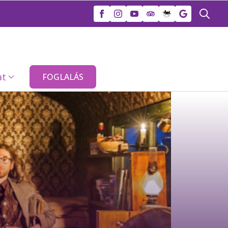
Search
for:
at
FOGLALÁS