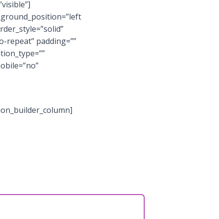
visible”]
kground_position=”left
der_style=”solid”
-repeat” padding=””
tion_type=””
mobile=”no”
ion_builder_column]