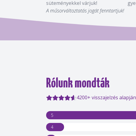
süteményekkel várjuk!
gye
A műsorváltoztatás jogát fenntartjuk!
Rólunk mondták
4200+ visszajelzés alapján
5
4