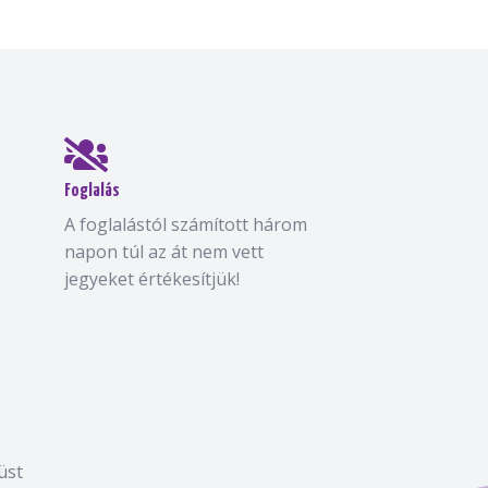
Foglalás
A foglalástól számított három
napon túl az át nem vett
jegyeket értékesítjük!
.
üst