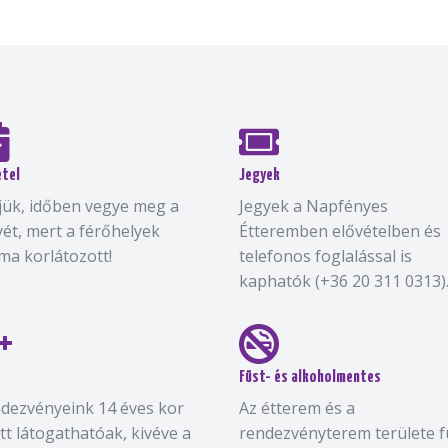
étel
Jegyek
jük, időben vegye meg a
Jegyek a Napfényes
yét, mert a férőhelyek
Étteremben elővételben és
ma korlátozott!
telefonos foglalással is
kaphatók (+36 20 311 0313)
Füst- és alkoholmentes
dezvényeink 14 éves kor
Az étterem és a
ett látogathatóak, kivéve a
rendezvényterem területe f