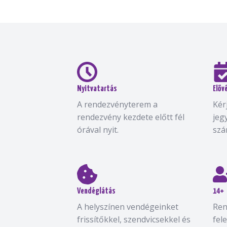
Nyitvatartás
Előv
A rendezvényterem a
Kér
rendezvény kezdete előtt fél
jeg
órával nyit.
szá
Vendéglátás
14+
A helyszínen vendégeinket
Ren
frissítőkkel, szendvicsekkel és
fel