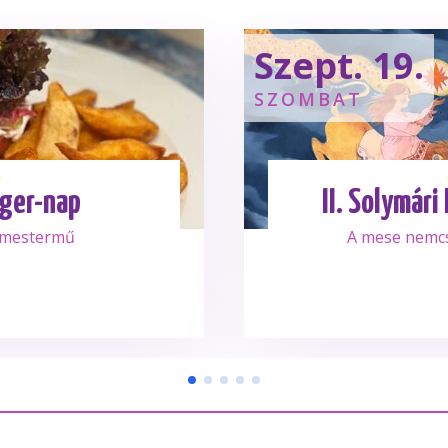
Szept. 19.
SZOMBAT
ger-nap
II. Solymári
 mestermű
A mese nemc