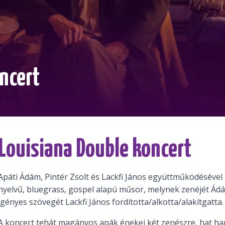
ncert
Louisiana Double koncert
Apáti Ádám, Pintér Zsolt és Lackfi János együttműködésével
nyelvű, bluegrass, gospel alapú műsor, melynek zenéjét Ádám
igényes szövegét Lackfi János fordította/alkotta/alakítgatta.
A koncert tehát magányos apák énekei két zenészre, hat ha