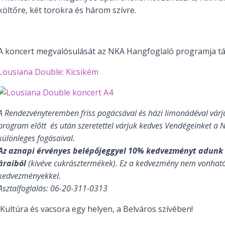
költőre, két torokra és három szívre.
A koncert megvalósulását az NKA Hangfoglaló programja t
Lousiana Double: Kicsikém
A Rendezvényteremben friss pogácsával és házi limonádéval várj
program előtt és után szeretettel várjuk kedves Vendégeinket a 
különleges fogásaival.
Az aznapi érvényes belépőjeggyel 10% kedvezményt adunk
áraiból
(kivéve cukrásztermékek). Ez a kedvezmény nem vonhat
kedvezményekkel.
Asztalfoglalás: 06-20-311-0313
Kultúra és vacsora egy helyen, a Belváros szívében!