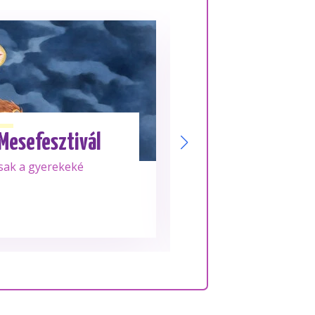
Júl. 28.
KEDD
 Mesefesztivál
Su
sak a gyerekeké
Frissen tekert, 10
rolljai