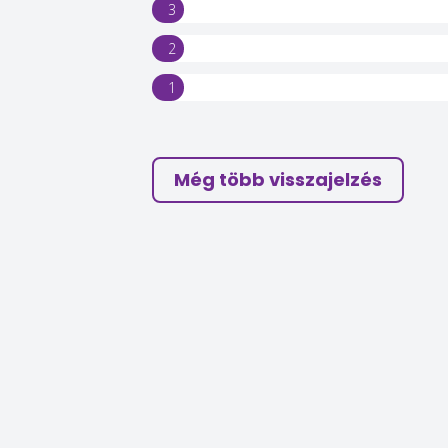
3
2
1
Még több visszajelzés