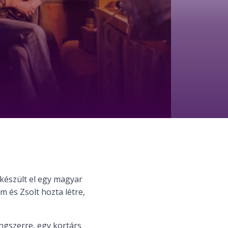
 készült el egy magyar
 és Zsolt hozta létre,
ngszerre, egy kortárs