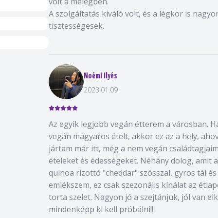
volt a melegben.
A szolgáltatás kiváló volt, és a légkör is nagy
tisztességesek.
Noémi Ilyés
2023.01.09
Az egyik legjobb vegán étterem a városban. H
vegán magyaros ételt, akkor ez az a hely, aho
jártam már itt, még a nem vegán családtagjai
ételeket és édességeket. Néhány dolog, amit a
quinoa rizottó "cheddar" szósszal, gyros tál és
emlékszem, ez csak szezonális kínálat az étla
torta szelet. Nagyon jó a szejtánjuk, jól van el
mindenképp ki kell próbálni!!