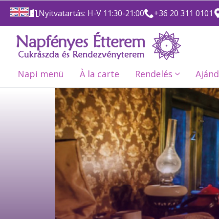
Nyitvatartás: H-V 11:30-21:00
+36 20 311 0101
Napi menü
À la carte
Rendelés
Ajánd