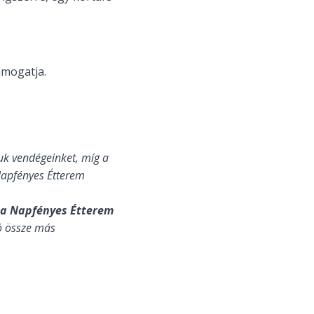
ámogatja.
uk vendégeinket, míg a
Napfényes Étterem
 a Napfényes Étterem
ó össze más