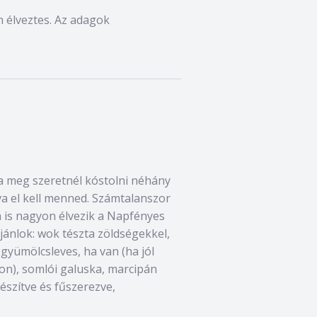
on élveztes. Az adagok
a meg szeretnél kóstolni néhány
va el kell menned. Számtalanszor
m is nagyon élvezik a Napfényes
jánlok: wok tészta zöldségekkel,
 gyümölcsleves, ha van (ha jól
pon), somlói galuska, marcipán
készítve és fűszerezve,