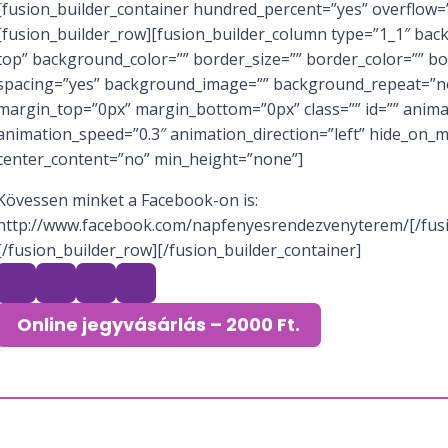
[fusion_builder_container hundred_percent=”yes” overflow=”
[fusion_builder_row][fusion_builder_column type=”1_1″ bac
top” background_color=”” border_size=”” border_color=”” bor
spacing=”yes” background_image=”” background_repeat=”no
margin_top=”0px” margin_bottom=”0px” class=”” id=”” anima
animation_speed=”0.3″ animation_direction=”left” hide_on_
center_content=”no” min_height=”none”]
Kövessen minket a Facebook-on is:
http://www.facebook.com/napfenyesrendezvenyterem/[/fus
[/fusion_builder_row][/fusion_builder_container]
Online jegyvásárlás – 2000 Ft.