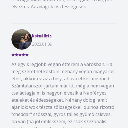
élveztes. Az adagok tisztességesek.
Noémi Ilyés
2023.01.09
Az egyik legjobb vegán étterem a városban. Ha
meg szeretnél kóstolni néhány vegán magyaros
ételt, akkor ez az a hely, ahova el kell menned.
Számtalanszor jártam már itt, még a nem vegán
családtagjaim is nagyon élvezik a Napfényes
ételeket és édességeket. Néhány dolog, amit
ajánlok: wok tészta zöldségekkel, quinoa rizottó
"cheddar" szósszal, gyros tál és gyümölcsleves,
ha van (ha jól emlékszem, ez csak szezonális