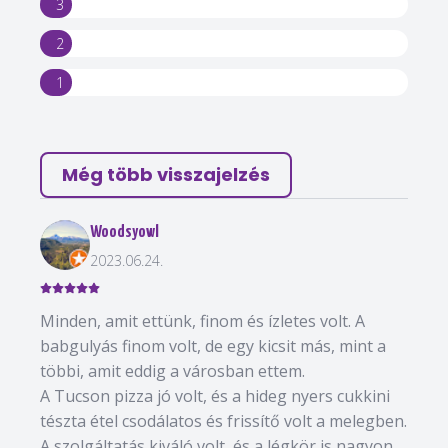
3
2
1
Még több visszajelzés
Woodsyowl
2023.06.24.
Minden, amit ettünk, finom és ízletes volt. A
babgulyás finom volt, de egy kicsit más, mint a
többi, amit eddig a városban ettem.
A Tucson pizza jó volt, és a hideg nyers cukkini
tészta étel csodálatos és frissítő volt a melegben.
A szolgáltatás kiváló volt, és a légkör is nagyon