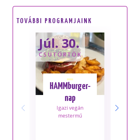
TOVÁBBI PROGRAMJAINK
Júl. 30.
Sze
CSÜTÖRTÖK
SZOM
HAMMburger-
I
nap
Mes
Igazi vegán
A m
mestermű