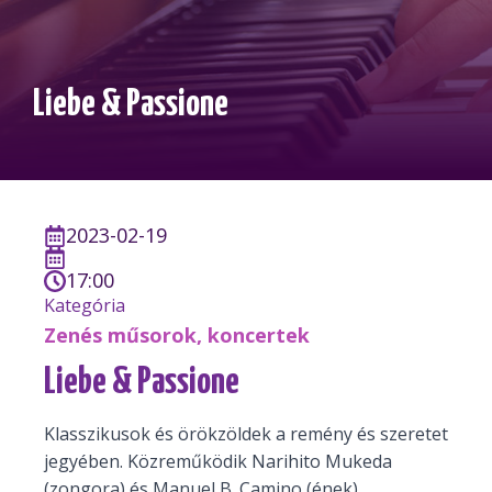
Liebe & Passione
2023-02-19
17:00
Kategória
Zenés műsorok, koncertek
Liebe & Passione
Klasszikusok és örökzöldek a remény és szeretet
jegyében. Közreműködik Narihito Mukeda
(zongora) és Manuel B. Camino (ének)