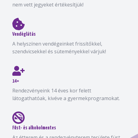
nem vett jegyeket értékesítjük!
Vendéglátás
A helyszínen vendégeinket frissítőkkel,
szendvicsekkel és süteményekkel várjuk!
14+
Rendezvényeink 14 éves kor felett
látogathatóak, kivéve a gyermekprogramokat.
Füst- és alkoholmentes
Az étterem és a rendezvényterem területe füst