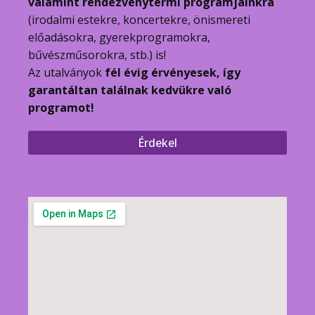
valamint rendezvénytermi programjainkra
(irodalmi estekre, koncertekre, önismereti
előadásokra, gyerekprogramokra,
bűvészműsorokra, stb.) is!
Az utalványok
fél évig érvényesek, így
garantáltan találnak kedvükre való
programot!
Érdekel