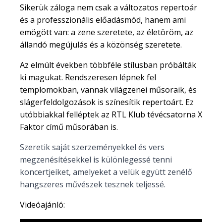
Sikerük záloga nem csak a változatos repertoár
és a professzionális előadásmód, hanem ami
emögött van: a zene szeretete, az életöröm, az
állandó megújulás és a közönség szeretete.
Az elmúlt években többféle stílusban próbálták
ki magukat. Rendszeresen lépnek fel
templomokban, vannak világzenei műsoraik, és
slágerfeldolgozások is színesítik repertoárt. Ez
utóbbiakkal felléptek az RTL Klub tévécsatorna X
Faktor című műsorában is.
Szeretik saját szerzeményekkel és vers
megzenésítésekkel is különlegessé tenni
koncertjeiket, amelyeket a velük együtt zenélő
hangszeres művészek tesznek teljessé.
Videóajánló: