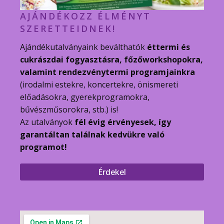
AJÁNDÉKOZZ ÉLMÉNYT
SZERETTEIDNEK!
Ajándékutalványaink beválthatók
éttermi és
cukrászdai fogyasztásra, főzőworkshopokra,
valamint rendezvénytermi programjainkra
(irodalmi estekre, koncertekre, önismereti
előadásokra, gyerekprogramokra,
bűvészműsorokra, stb.) is!
Az utalványok
fél évig érvényesek, így
garantáltan találnak kedvükre való
programot!
Érdekel