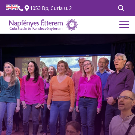
1053 Bp, Curia u. 2.
Search
for: