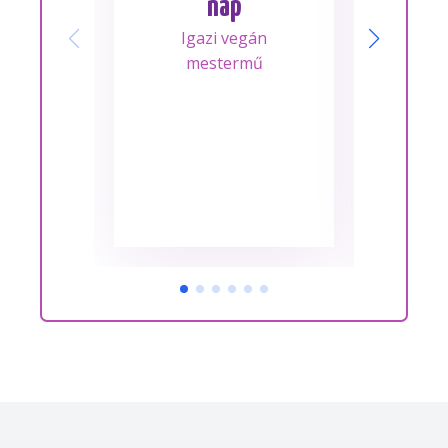
nap
Mes
Igazi vegán
A m
mestermű