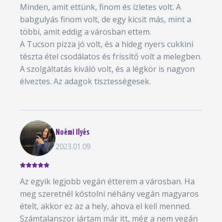
Minden, amit ettünk, finom és ízletes volt. A
babgulyás finom volt, de egy kicsit más, mint a
többi, amit eddig a városban ettem.
A Tucson pizza jó volt, és a hideg nyers cukkini
tészta étel csodálatos és frissítő volt a melegben.
A szolgáltatás kiváló volt, és a légkör is nagyon
élveztes. Az adagok tisztességesek.
Noémi Ilyés
2023.01.09
Az egyik legjobb vegán étterem a városban. Ha
meg szeretnél kóstolni néhány vegán magyaros
ételt, akkor ez az a hely, ahova el kell menned.
Számtalanszor jártam már itt, még a nem vegán