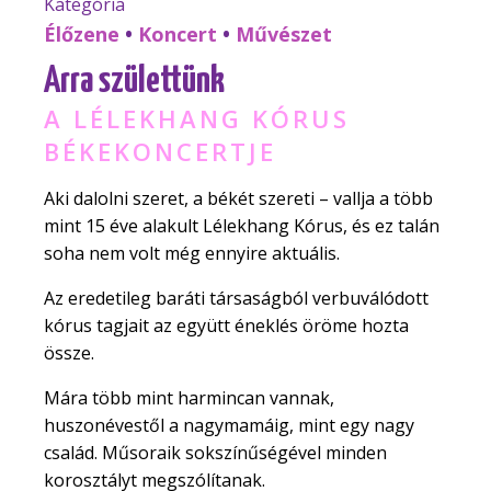
Kategória
Élőzene
•
Koncert
•
Művészet
Arra születtünk
A LÉLEKHANG KÓRUS
BÉKEKONCERTJE
Aki dalolni szeret, a békét szereti – vallja a több
mint 15 éve alakult Lélekhang Kórus, és ez talán
soha nem volt még ennyire aktuális.
Az eredetileg baráti társaságból verbuválódott
kórus tagjait az együtt éneklés öröme hozta
össze.
Mára több mint harmincan vannak,
huszonévestől a nagymamáig, mint egy nagy
család. Műsoraik sokszínűségével minden
korosztályt megszólítanak.