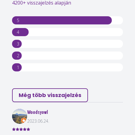
4200+ visszajelzés alapján
5
4
3
2
1
Még több visszajelzés
Woodsyowl
2023.06.24.