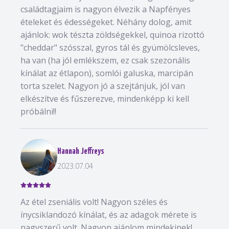
családtagjaim is nagyon élvezik a Napfényes
ételeket és édességeket. Néhány dolog, amit
ajánlok: wok tészta zöldségekkel, quinoa rizottó
"cheddar" szósszal, gyros tál és gyümölcsleves,
ha van (ha jól emlékszem, ez csak szezonális
kínálat az étlapon), somlói galuska, marcipán
torta szelet. Nagyon jó a szejtánjuk, jól van
elkészítve és fűszerezve, mindenképp ki kell
próbálni!!
Hannah Jeffreys
2023.07.04
Az étel zseniális volt! Nagyon széles és
ínycsiklandozó kínálat, és az adagok mérete is
nagyszerű volt. Nagyon ajánlom mindekinek!