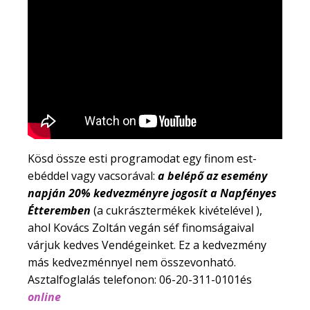
Kösd össze esti programodat egy finom est-
ebéddel vagy vacsorával:
a belépő az esemény
napján 20% kedvezményre jogosít a Napfényes
Étteremben
(a cukrásztermékek kivételével ),
ahol Kovács Zoltán vegán séf finomságaival
várjuk kedves Vendégeinket. Ez a kedvezmény
más kedvezménnyel nem összevonható.
Asztalfoglalás telefonon: 06-20-311-0101és
online