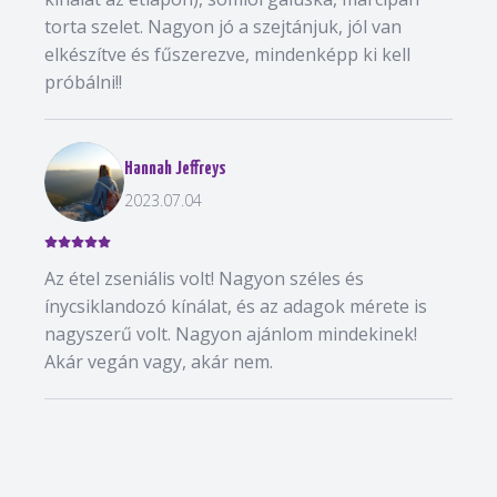
torta szelet. Nagyon jó a szejtánjuk, jól van
elkészítve és fűszerezve, mindenképp ki kell
próbálni!!
Hannah Jeffreys
2023.07.04
Az étel zseniális volt! Nagyon széles és
ínycsiklandozó kínálat, és az adagok mérete is
nagyszerű volt. Nagyon ajánlom mindekinek!
Akár vegán vagy, akár nem.