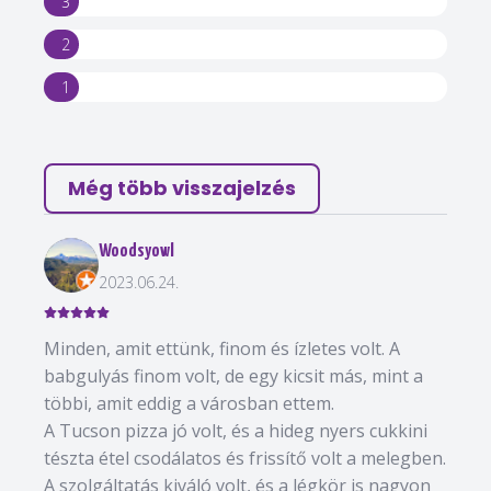
3
2
1
Még több visszajelzés
Woodsyowl
2023.06.24.
Minden, amit ettünk, finom és ízletes volt. A
babgulyás finom volt, de egy kicsit más, mint a
többi, amit eddig a városban ettem.
A Tucson pizza jó volt, és a hideg nyers cukkini
tészta étel csodálatos és frissítő volt a melegben.
A szolgáltatás kiváló volt, és a légkör is nagyon