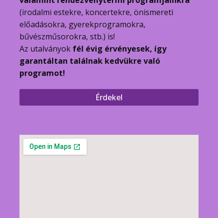
valamint rendezvénytermi programjainkra
(irodalmi estekre, koncertekre, önismereti
előadásokra, gyerekprogramokra,
bűvészműsorokra, stb.) is!
Az utalványok
fél évig érvényesek, így
garantáltan találnak kedvükre való
programot!
Érdekel