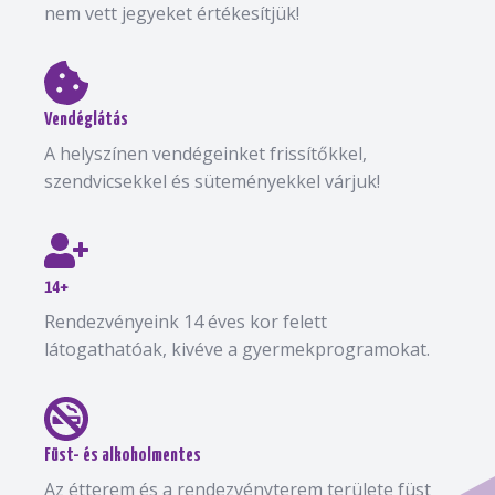
nem vett jegyeket értékesítjük!
Vendéglátás
A helyszínen vendégeinket frissítőkkel,
szendvicsekkel és süteményekkel várjuk!
14+
Rendezvényeink 14 éves kor felett
látogathatóak, kivéve a gyermekprogramokat.
Füst- és alkoholmentes
Az étterem és a rendezvényterem területe füst