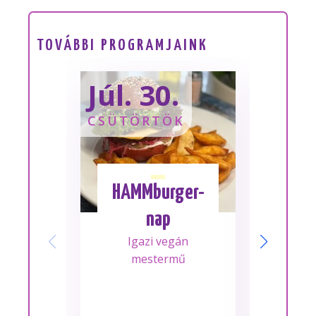
TOVÁBBI PROGRAMJAINK
Júl. 30.
Sze
CSÜTÖRTÖK
SZOM
HAMMburger-
I
nap
Mes
Igazi vegán
A m
mestermű