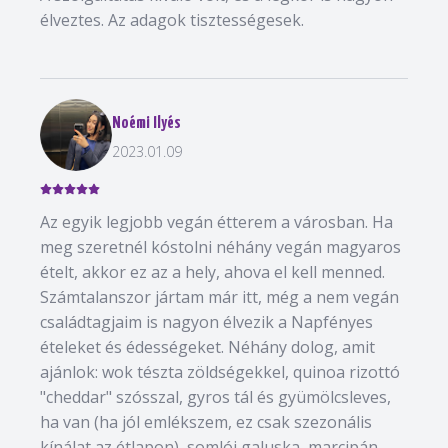
élveztes. Az adagok tisztességesek.
Noémi Ilyés
2023.01.09
Az egyik legjobb vegán étterem a városban. Ha
meg szeretnél kóstolni néhány vegán magyaros
ételt, akkor ez az a hely, ahova el kell menned.
Számtalanszor jártam már itt, még a nem vegán
családtagjaim is nagyon élvezik a Napfényes
ételeket és édességeket. Néhány dolog, amit
ajánlok: wok tészta zöldségekkel, quinoa rizottó
"cheddar" szósszal, gyros tál és gyümölcsleves,
ha van (ha jól emlékszem, ez csak szezonális
kínálat az étlapon), somlói galuska, marcipán