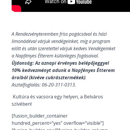
A Rendezvényteremben friss pogácsával és házi
limonádéval várjuk vendégeinket, míg a program
e
lőtt és után szeretettel várjuk kedves Vendégeinket
a Napfényes Étterem különleges fogásaival.
Újdonság: Az aznapi érvényes belépőjeggyel
10% kedvezményt adunk a Napfényes Étterem
áraiból (kivéve cukrásztermékek)
.
Asztalfoglalás: 06-20-311-0313.
Kultúra és vacsora egy helyen, a Belváros
szívében!
[fusion_builder_container
hundred_percent=”yes” overflow=”visible”]