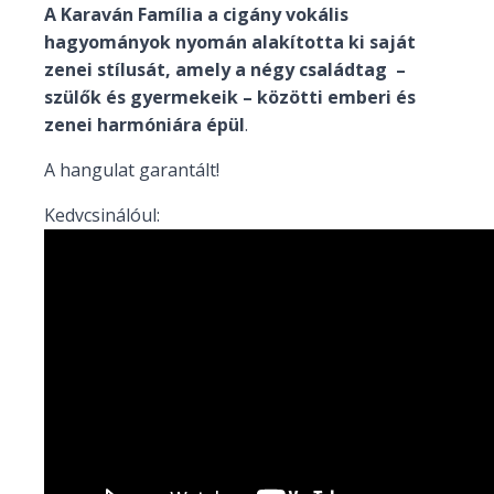
A Karaván Família a cigány vokális
hagyományok nyomán alakította ki saját
zenei stílusát, amely a négy családtag –
szülők és gyermekeik – közötti emberi és
zenei harmóniára épül
.
A hangulat garantált!
Kedvcsinálóul: