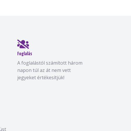
Foglalás
A foglalástól számított három
napon túl az át nem vett
jegyeket értékesítjük!
.
üst