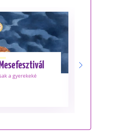
Júl. 28.
KEDD
 Mesefesztivál
Su
sak a gyerekeké
Frissen tekert, 10
rolljai