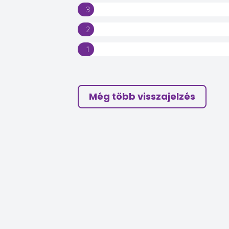
3
2
1
Még több visszajelzés