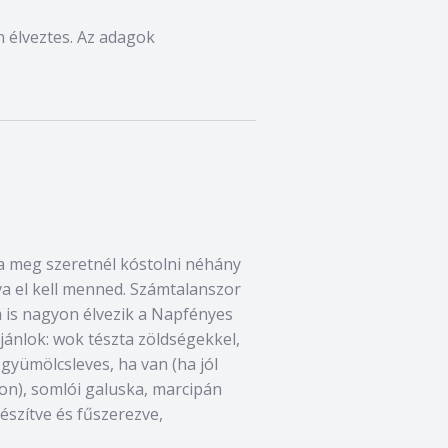
on élveztes. Az adagok
a meg szeretnél kóstolni néhány
va el kell menned. Számtalanszor
m is nagyon élvezik a Napfényes
jánlok: wok tészta zöldségekkel,
 gyümölcsleves, ha van (ha jól
pon), somlói galuska, marcipán
készítve és fűszerezve,