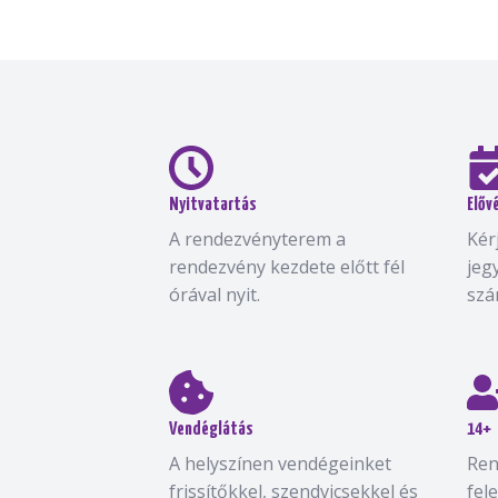
Nyitvatartás
Előv
A rendezvényterem a
Kér
rendezvény kezdete előtt fél
jeg
órával nyit.
szá
Vendéglátás
14+
A helyszínen vendégeinket
Ren
frissítőkkel, szendvicsekkel és
fel