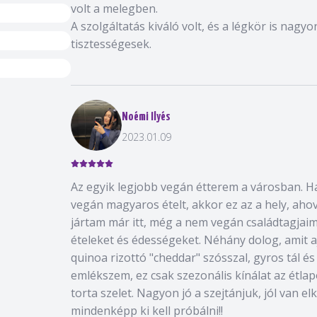
volt a melegben.
A szolgáltatás kiváló volt, és a légkör is nagy
tisztességesek.
Noémi Ilyés
2023.01.09
Az egyik legjobb vegán étterem a városban. H
vegán magyaros ételt, akkor ez az a hely, aho
jártam már itt, még a nem vegán családtagjai
ételeket és édességeket. Néhány dolog, amit a
quinoa rizottó "cheddar" szósszal, gyros tál és
emlékszem, ez csak szezonális kínálat az étla
torta szelet. Nagyon jó a szejtánjuk, jól van el
mindenképp ki kell próbálni!!