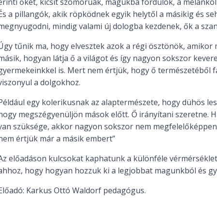
érinti őket, kicsit szomorúak, magukba fordulók, a melankol
És a pillangók, akik röpködnek egyik helytől a másikig és s
megnyugodni, mindig valami új dologba kezdenek, ők a szan
Úgy tűnik ma, hogy elvesztek azok a régi ösztönök, amikor
másik, hogyan látja ő a világot és így nagyon sokszor keve
gyermekeinkkel is. Mert nem értjük, hogy ő természetébő
viszonyul a dolgokhoz.
Például egy kolerikusnak az alaptermészete, hogy dühös lesz
hogy megszégyenüljön mások előtt. Ő irányítani szeretne. 
van szüksége, akkor nagyon sokszor nem megfelelőképpen 
nem értjük már a másik embert”
Az előadáson kulcsokat kaphatunk a különféle vérmérsékle
ahhoz, hogy hogyan hozzuk ki a legjobbat magunkból és g
Előadó: Karkus Ottó Waldorf pedagógus.