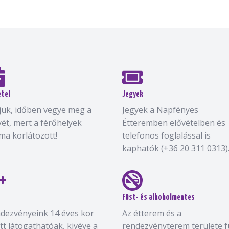
étel
Jegyek
jük, időben vegye meg a
Jegyek a Napfényes
yét, mert a férőhelyek
Étteremben elővételben és
ma korlátozott!
telefonos foglalással is
kaphatók (+36 20 311 0313)
Füst- és alkoholmentes
dezvényeink 14 éves kor
Az étterem és a
ett látogathatóak, kivéve a
rendezvényterem területe f