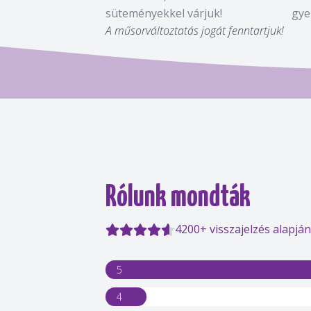
süteményekkel várjuk!
gye
A műsorváltoztatás jogát fenntartjuk!
Rólunk mondták
4200+ visszajelzés alapján
5
4