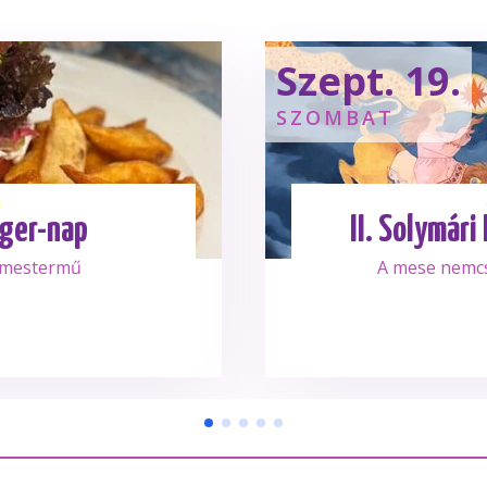
Szept. 19.
SZOMBAT
ger-nap
II. Solymári
 mestermű
A mese nemc