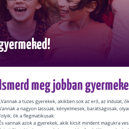
 gyermeked!
Ismerd meg jobban gyermeke
„Vannak a tüzes gyerekek, akikben sok az erő, az indulat, ők
Vannak a nagyon lassúak, kényelmesek, barátságosak, olya
folyik, ők a flegmatikusak.
És vannak azok a gyerekek, akik kicsit mindent magukra ve