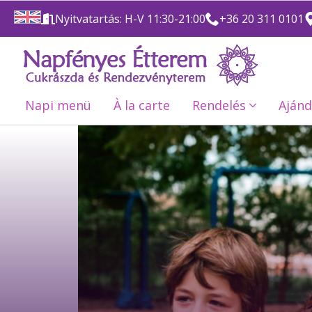
Nyitvatartás: H-V 11:30-21:00
+36 20 311 0101
Napi menü
À la carte
Rendelés
Ajánd