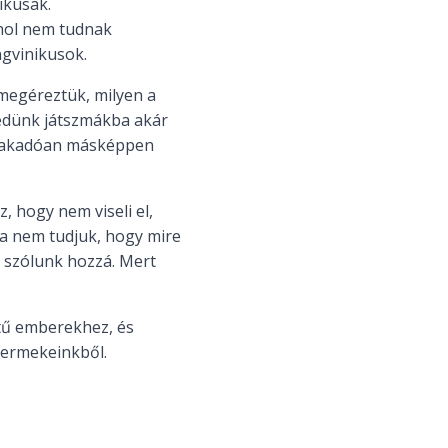
ikusak.
ehol nem tudnak
gvinikusok.
 megéreztük, milyen a
redünk játszmákba akár
l fakadóan másképpen
, hogy nem viseli el,
Ha nem tudjuk, hogy mire
szólunk hozzá. Mert
tű emberekhez, és
yermekeinkből.