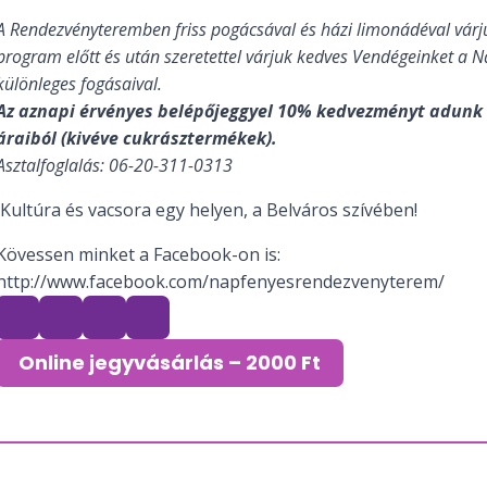
A Rendezvényteremben friss pogácsával és házi limonádéval várj
program előtt és után szeretettel várjuk kedves Vendégeinket a 
különleges fogásaival.
Az aznapi érvényes belépőjeggyel 10% kedvezményt adunk
áraiból (kivéve cukrásztermékek).
Asztalfoglalás: 06-20-311-0313
Kultúra és vacsora egy helyen, a Belváros szívében!
Kövessen minket a Facebook-on is:
http://www.facebook.com/napfenyesrendezvenyterem/
Online jegyvásárlás – 2000 Ft