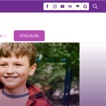
Search
for:
at
FOGLALÁS