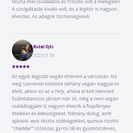
tészta étel csodálatos és frissítő volt a melegben.
A szolgáltatás kiváló volt, és a légkör is nagyon
élveztes. Az adagok tisztességesek.
Noémi Ilyés
2023.01.09
Az egyik legjobb vegán étterem a városban. Ha
meg szeretnél kóstolni néhány vegán magyaros
ételt, akkor ez az a hely, ahova el kell menned.
Számtalanszor jártam már itt, még a nem vegán
családtagjaim is nagyon élvezik a Napfényes
ételeket és édességeket. Néhány dolog, amit
ajánlok: wok tészta zöldségekkel, quinoa rizottó
"cheddar" szósszal, gyros tál és gyümölcsleves,