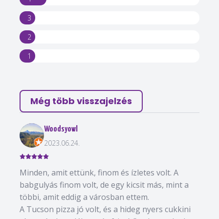
3
2
1
Még több visszajelzés
Woodsyowl
2023.06.24.
Minden, amit ettünk, finom és ízletes volt. A
babgulyás finom volt, de egy kicsit más, mint a
többi, amit eddig a városban ettem.
A Tucson pizza jó volt, és a hideg nyers cukkini