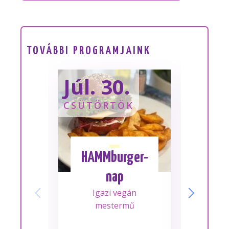
TOVÁBBI PROGRAMJAINK
Júl. 30.
Sze
CSÜTÖRTÖK
SZOM
HAMMburger-
I
nap
Mes
Igazi vegán
A m
mestermű