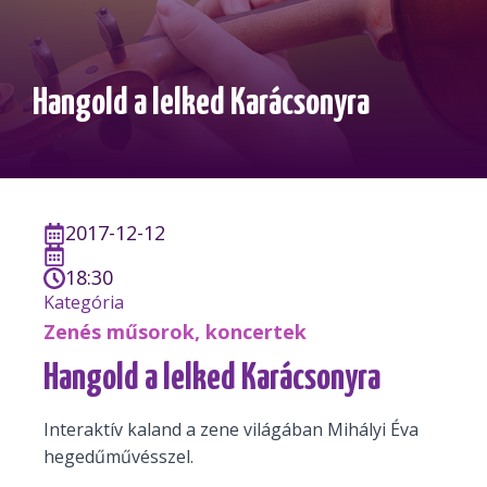
Hangold a lelked Karácsonyra
2017-12-12
18:30
Kategória
Zenés műsorok, koncertek
Hangold a lelked Karácsonyra
Interaktív kaland a zene világában Mihályi Éva
hegedűművésszel.