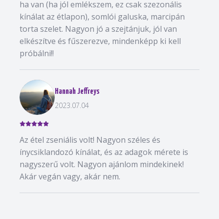
ha van (ha jól emlékszem, ez csak szezonális
kínálat az étlapon), somlói galuska, marcipán
torta szelet. Nagyon jó a szejtánjuk, jól van
elkészítve és fűszerezve, mindenképp ki kell
próbálni!!
Hannah Jeffreys
2023.07.04
Az étel zseniális volt! Nagyon széles és
ínycsiklandozó kínálat, és az adagok mérete is
nagyszerű volt. Nagyon ajánlom mindekinek!
Akár vegán vagy, akár nem.