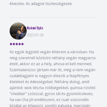
élveztes. Az adagok tisztességesek.
Noémi Ilyés
2023.01.09
Az egyik legjobb vegán étterem a városban. Ha
meg szeretnél kóstolni néhány vegán magyaros
ételt, akkor ez az a hely, ahova el kell menned.
Számtalanszor jártam már itt, még a nem vegán
családtagjaim is nagyon élvezik a Napfényes
ételeket és édességeket. Néhány dolog, amit
ajánlok: wok tészta zöldségekkel, quinoa rizottó
"cheddar" szósszal, gyros tál és gyümölcsleves,
ha van (ha jól emlékszem, ez csak szezonális
kínálat az étlapon), somlói galuska, marcipán