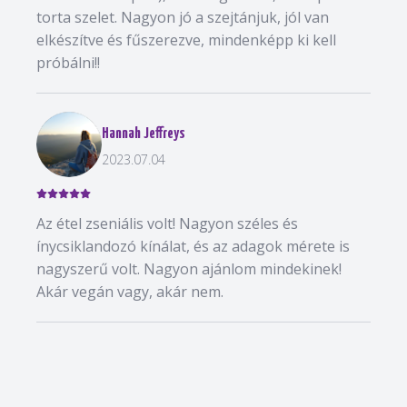
torta szelet. Nagyon jó a szejtánjuk, jól van
elkészítve és fűszerezve, mindenképp ki kell
próbálni!!
Hannah Jeffreys
2023.07.04
Az étel zseniális volt! Nagyon széles és
ínycsiklandozó kínálat, és az adagok mérete is
nagyszerű volt. Nagyon ajánlom mindekinek!
Akár vegán vagy, akár nem.