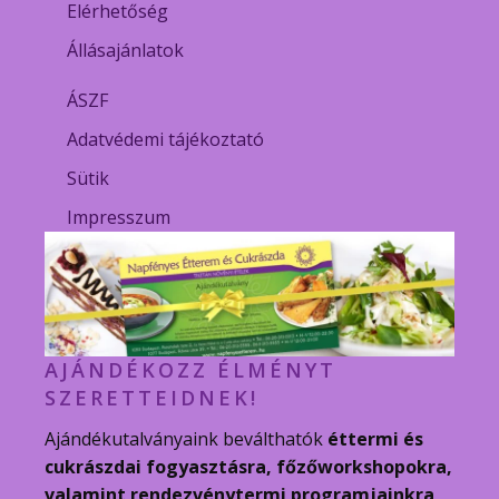
Elérhetőség
Állásajánlatok
ÁSZF
Adatvédemi tájékoztató
Sütik
Impresszum
AJÁNDÉKOZZ ÉLMÉNYT
SZERETTEIDNEK!
Ajándékutalványaink beválthatók
éttermi és
cukrászdai fogyasztásra, főzőworkshopokra,
valamint rendezvénytermi programjainkra