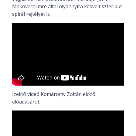
Makovecz Imre által olyannyira kedvelt szférikus
spirál rejtélyét is.
Ízelítő videó Komáromy Zoltán előző
előadásáról: