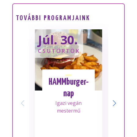
TOVÁBBI PROGRAMJAINK
Júl. 30.
Sze
CSÜTÖRTÖK
SZOM
HAMMburger-
I
nap
Mes
Igazi vegán
A m
mestermű