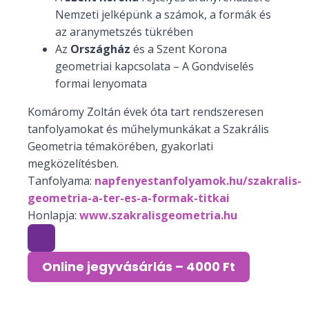
Nemzeti jelképünk a számok, a formák és
az aranymetszés tükrében
Az
Országház
és a Szent Korona
geometriai kapcsolata – A Gondviselés
formai lenyomata
Komáromy Zoltán évek óta tart rendszeresen
tanfolyamokat és műhelymunkákat a Szakrális
Geometria témakörében, gyakorlati
megközelítésben.
Tanfolyama:
napfenyestanfolyamok.hu/szakralis-
geometria-a-ter-es-a-formak-titkai
Honlapja:
www.szakralisgeometria.hu
Online jegyvásárlás – 4000 Ft