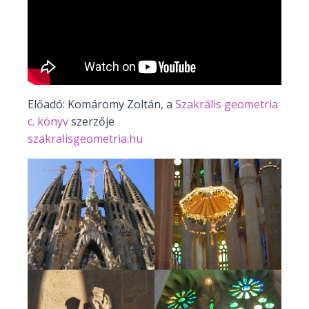
Előadó: Komáromy Zoltán, a
Szakrális geometria
c. könyv
szerzője
szakralisgeometria.hu