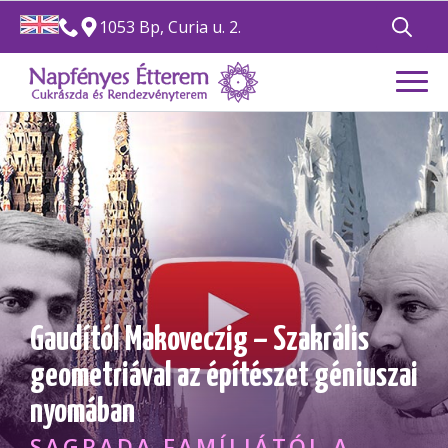
1053 Bp, Curia u. 2.
Search
for:
Gaudítól Makoveczig – Szakrális
geometriával az építészet géniuszai
nyomában
SAGRADA FAMÍLIÁTÓL A