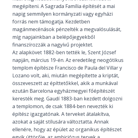
megépíteni. A Sagrada Família építését a mai
napig semmilyen kormányzati vagy egyházi
forrás nem támogatja. Kezdetben
magánmecénások pénzelték a megvalósulását,
míg napjainkban a belépőjegyekből
finanszírozzák a nagy­ívű projektet.
Az alapkövet 1882-ben tették le, Szent József
napján, március 19-én. Az eredetileg neogótikus
templom építésze Francisco de Paula del Villar y
Lo­zano volt, aki, miután megépítette a kriptát,
összeveszett az építtetőkkel, akik a munkával
ezután Barcelona egyházmegyei fő­épí­tészét
keresték meg. Gaudí 1883-ban kezdett dolgozni
a templomon, de csak 1884-ben nevezték ki
építész igazgatónak. A terveket átalakítva,
azokat a saját stílusára változtatta. Annak
ellenére, hogy az épület az organikus építészet
egyik úttörője, az ambiciózus tervek a