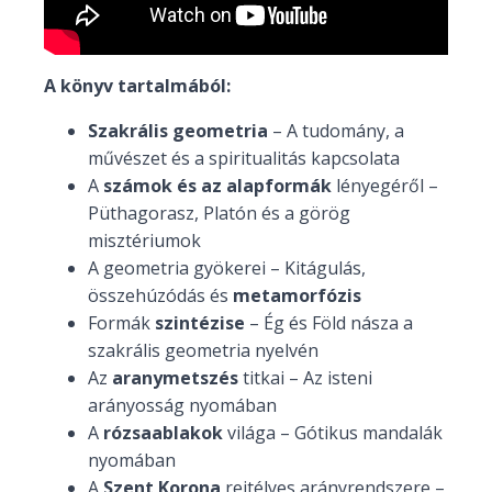
A könyv tartalmából:
Szakrális geometria
– A tudomány, a
művészet és a spiritualitás kapcsolata
A
számok és az alapformák
lényegéről –
Püthagorasz, Platón és a görög
misztériumok
A geometria gyökerei – Kitágulás,
összehúzódás és
metamorfózis
Formák
szintézise
– Ég és Föld násza a
szakrális geometria nyelvén
Az
aranymetszés
titkai – Az isteni
arányosság nyomában
A
rózsaablakok
világa – Gótikus mandalák
nyomában
A
Szent Korona
rejtélyes arányrendszere –