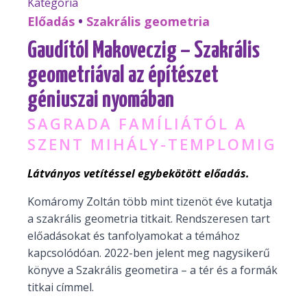
Kategória
Előadás
•
Szakrális geometria
Gaudítól Makoveczig – Szakrális
geometriával az építészet
géniuszai nyomában
SAGRADA FAMÍLIÁTÓL A
SZENT MIHÁLY-TEMPLOMIG
Látványos vetítéssel egybekötött előadás.
Komáromy Zoltán több mint tizenöt éve kutatja
a szakrális geometria titkait. Rendszeresen tart
előadásokat és tanfolyamokat a témához
kapcsolódóan. 2022-ben jelent meg nagysikerű
könyve a Szakrális geometira – a tér és a formák
titkai címmel.