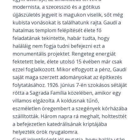
modernista, a szecesszió és a gótikus
újjászületés jegyeit is magukon viselik, sőt még
kubista vonásokat is találhatunk rajta. Gaudí a
hatalmas templom felépítését élete fő
feladatának tekintette, habár tudta, hogy
haláláig nem fogja tudni befejezni ezt a
monumentális projektet. Rengeteg energiát
fektetett bele, élete utolsó 15 évében már csak
ezzel foglalkozott. Mikor elfogyott a pénz, Gaudí
saját maga szerzett adományokat az építkezés
folytatásához. 1926. június 7-én szokásos sétáját
rótta a Sagrada Família közelében, amikor egy
villamos elgázolta. A koldusnak tűnő,
eszméletlen öregembert a szegények kórházába
szállították. Három napra rá meghalt, holttesttét
a befejezetlen katedrálisának kriptájába
helyezték örök nyugalomra.
Gaudí jelentőségét jól mutatja, hogy halála után