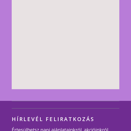
HÍRLEVÉL FELIRATKOZÁS
Értesülhetsz napi ajánlatainkról, akcióinkról,