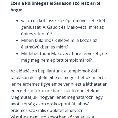
Ezen a különleges előadáson szó lesz arról,
hogy:
vajon mi köti össze az építőművészet e két
géniuszát, A. Gaudit és Makovecz Imrét az
építészeten túl?
Miben különbözik illetve mi a közös az
életművükben és miért?
Mit lehet tudni Makovecz Imre tervezett, de
még meg nem épített templomáról?
Az előadáson bepillantunk a templomok ősi
tájolásának rejtelmeibe és megérthetjük, miért is
lenne érdemes figyelembe venni ezt a láthatatlan
energetikát a korunkban születő épületeknél is.
Megmutatjuk, hogyan lehet meghatározni egy
adott térség azon erőközpontját, ahová
érdemes szakrális épületet elhelyezni.
Végül, de nem utolsósorban körbejárjuk a