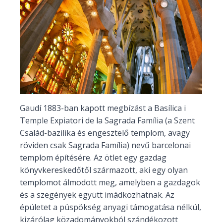
Gaudí 1883-ban kapott megbízást a Basílica i
Temple Expiatori de la Sagrada Família (a Szent
Család-bazilika és engesztelő templom, avagy
röviden csak Sagrada Família) nevű barcelonai
templom építésére. Az ötlet egy gazdag
könyvkereskedőtől származott, aki egy olyan
templomot álmodott meg, amelyben a gazdagok
és a szegények együtt imádkozhatnak. Az
épületet a püspökség anyagi támogatása nélkül,
kizárólag közadományokból szándékozott