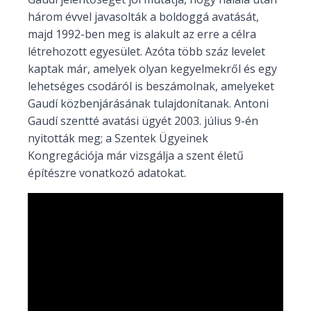
három évvel javasolták a boldoggá avatását,
majd 1992-ben meg is alakult az erre a célra
létrehozott egyesület. Azóta több száz levelet
kaptak már, amelyek olyan kegyelmekről és egy
lehetséges csodáról is beszámolnak, amelyeket
Gaudí közbenjárásának tulajdonítanak. Antoni
Gaudí szentté avatási ügyét 2003. július 9-én
nyitották meg; a Szentek Ügyei­nek
Kongregációja már vizsgálja a szent életű
építészre vonatkozó adatokat.