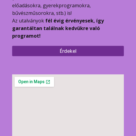
előadásokra, gyerekprogramokra,
bűvészműsorokra, stb.) is!
Az utalványok
fél évig érvényesek, így
garantáltan találnak kedvükre való
programot!
Érdekel