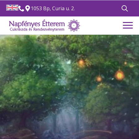
1053 Bp, Curia u. 2.
Search
for: