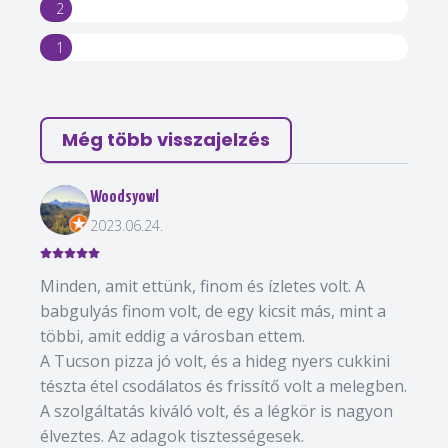
2
1
Még több visszajelzés
Woodsyowl
2023.06.24.
Minden, amit ettünk, finom és ízletes volt. A
babgulyás finom volt, de egy kicsit más, mint a
többi, amit eddig a városban ettem.
A Tucson pizza jó volt, és a hideg nyers cukkini
tészta étel csodálatos és frissítő volt a melegben.
A szolgáltatás kiváló volt, és a légkör is nagyon
élveztes. Az adagok tisztességesek.