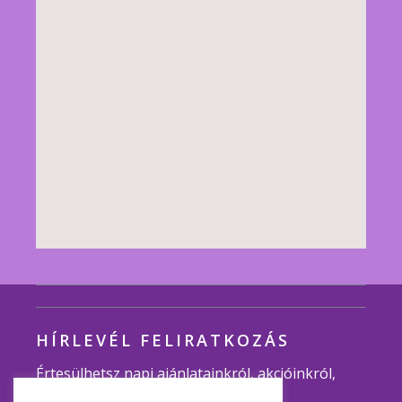
HÍRLEVÉL FELIRATKOZÁS
Értesülhetsz napi ajánlatainkról, akcióinkról,
programjainkról.