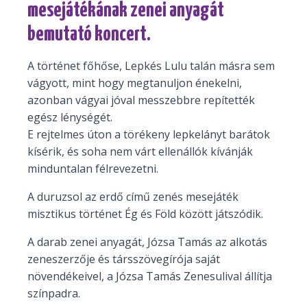
mesejátékának zenei anyagát
bemutató koncert.
A történet főhőse, Lepkés Lulu talán másra sem
vágyott, mint hogy megtanuljon énekelni,
azonban vágyai jóval messzebbre repítették
egész lénységét.
E rejtelmes úton a törékeny lepkelányt barátok
kísérik, és soha nem várt ellenállók kívánják
minduntalan félrevezetni.
A duruzsol az erdő című zenés mesejáték
misztikus történet Ég és Föld között játszódik.
A darab zenei anyagát, Józsa Tamás az alkotás
zeneszerzője és társszövegírója saját
növendékeivel, a Józsa Tamás Zenesulival állítja
színpadra.