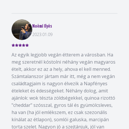
Noémi Ilyés
2023.01.09
Az egyik legjobb vegán étterem a városban. Ha
meg szeretnél kóstolni néhány vegán magyaros
ételt, akkor ez az a hely, ahova el kell menned.
Számtalanszor jártam már itt, még a nem vegán
családtagjaim is nagyon élvezik a Napfényes
ételeket és édességeket. Néhány dolog, amit
ajánlok: wok tészta zöldségekkel, quinoa rizottó
"cheddar" szósszal, gyros tál és gyümölcsleves,
ha van (ha jól emlékszem, ez csak szezonális
kínálat az étlapon), somlói galuska, marcipán
torta szelet. Nagyon jó a szejtánjuk, jól van