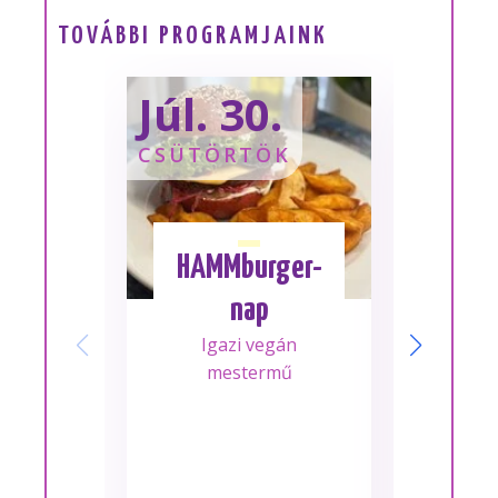
TOVÁBBI PROGRAMJAINK
Júl. 30.
Sze
CSÜTÖRTÖK
SZOM
HAMMburger-
I
nap
Mes
Igazi vegán
A m
mestermű