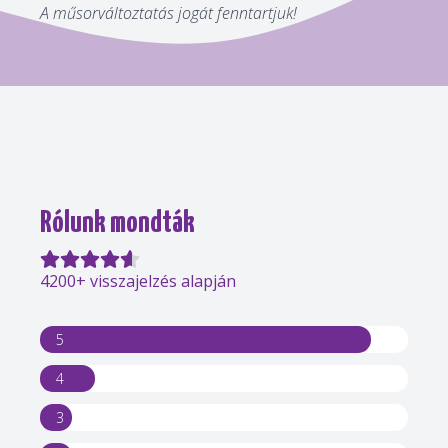
A műsorváltoztatás jogát fenntartjuk!
Rólunk mondták
4200+ visszajelzés alapján
5
4
3