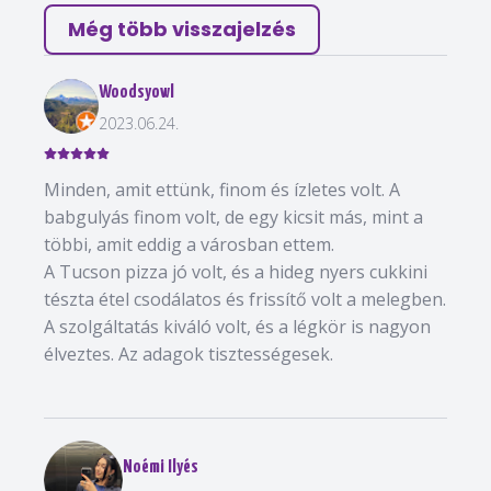
Még több visszajelzés
Woodsyowl
2023.06.24.
Minden, amit ettünk, finom és ízletes volt. A
babgulyás finom volt, de egy kicsit más, mint a
többi, amit eddig a városban ettem.
A Tucson pizza jó volt, és a hideg nyers cukkini
tészta étel csodálatos és frissítő volt a melegben.
A szolgáltatás kiváló volt, és a légkör is nagyon
élveztes. Az adagok tisztességesek.
Noémi Ilyés