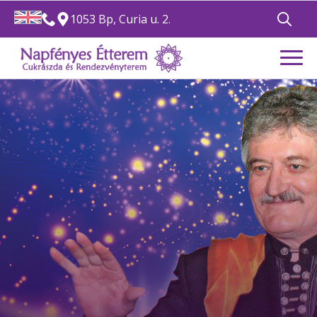
1053 Bp, Curia u. 2.
Search
for: