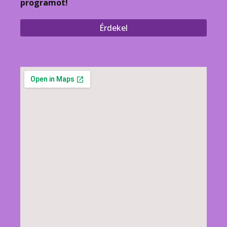
programot!
Érdekel