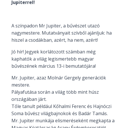
Jupiterrel!
A színpadon Mr Jupiter, a bűvészet utazó
nagymestere. Mutatványait szívből ajánljuk: ha
hiszel a csodákban, azért, ha nem, azért!
Jó hír! Jegyek korlátozott számban még
kaphatók a világ legismertebb magyar
bűvészének március 13-i bemutatójára!
Mr. Jupiter, azaz Molnár Gergely generációk
mestere.
Pályafutása során a világ több mint húsz
országában járt.
Tőle tanult például Kőhalmi Ferenc és Hajnóczi
Soma bűvész világbajnokok és Badár Tamás.
Mr. Jupiter munkája elismeréseként megkapta a
Magyar Köztársaság Arany Érdemkeresztjét.