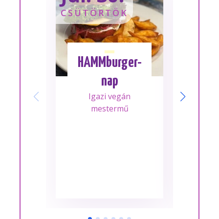
CSÜTÖRTÖK
SZOM
HAMMburger-
I
nap
Mes
Igazi vegán
A m
mestermű