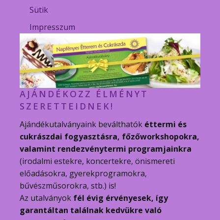
Sütik
Impresszum
AJÁNDÉKOZZ ÉLMÉNYT
SZERETTEIDNEK!
Ajándékutalványaink beválthatók
éttermi és
cukrászdai fogyasztásra, főzőworkshopokra,
valamint rendezvénytermi programjainkra
(irodalmi estekre, koncertekre, önismereti
előadásokra, gyerekprogramokra,
bűvészműsorokra, stb.) is!
Az utalványok
fél évig érvényesek, így
garantáltan találnak kedvükre való