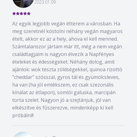
2023.01.09
Az egyik legjobb vegán étterem a városban. Ha
meg szeretnél kóstolni néhány vegán magyaros
ételt, akkor ez az a hely, ahova el kell menned.
Számtalanszor jártam már itt, még a nem vegán
családtagjaim is nagyon élvezik a Napfényes
ételeket és édességeket. Néhány dolog, amit
ajánlok: wok tészta zöldségekkel, quinoa rizottó
"cheddar" szósszal, gyros tál és gyümölcsleves,
ha van (ha jól emlékszem, ez csak szezonális
kínálat az étlapon), somlói galuska, marcipán
torta szelet. Nagyon jó a szejtánjuk, jól van
elkészítve és fűszerezve, mindenképp ki kell
próbálni!!