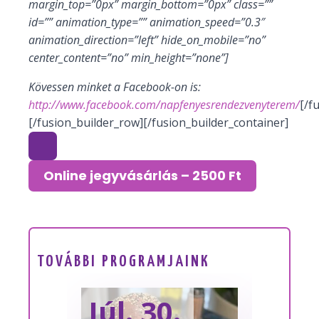
margin_top=”0px” margin_bottom=”0px” class=””
id=”” animation_type=”” animation_speed=”0.3″
animation_direction=”left” hide_on_mobile=”no”
center_content=”no” min_height=”none”]
Kövessen minket a Facebook-on is:
http://www.facebook.com/napfenyesrendezvenyterem/
[/f
[/fusion_builder_row][/fusion_builder_container]
Online jegyvásárlás – 2500 Ft
TOVÁBBI PROGRAMJAINK
Júl. 30.
Sze