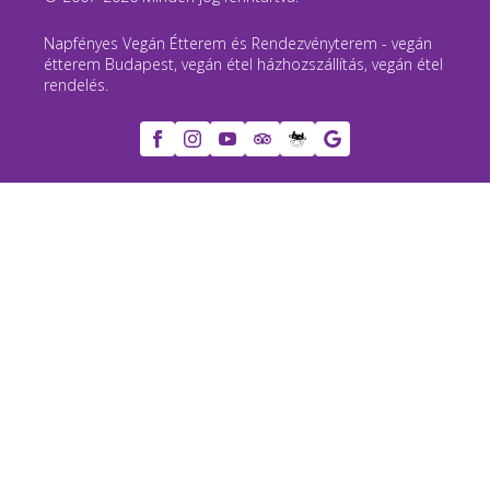
Napfényes Vegán Étterem és Rendezvényterem - vegán
étterem Budapest, vegán étel házhozszállítás, vegán étel
rendelés.