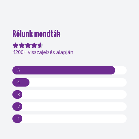
Rólunk mondták
4200+ visszajelzés alapján
5
4
3
2
1