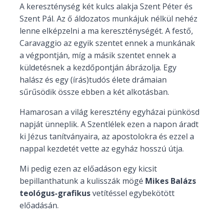
A kereszténység két kulcs alakja Szent Péter és
Szent Pál. Az ő áldozatos munkájuk nélkül nehéz
lenne elképzelni a ma kereszténységét. A festő,
Caravaggio az egyik szentet ennek a munkának
a végpontján, míg a másik szentet ennek a
küldetésnek a kezdőpontján ábrázolja. Egy
halász és egy (írás)tudós élete drámaian
sűrűsödik össze ebben a két alkotásban.
Hamarosan a világ keresztény egyházai pünkösd
napját ünneplik. A Szentlélek ezen a napon áradt
ki Jézus tanítványaira, az apostolokra és ezzel a
nappal kezdetét vette az egyház hosszú útja.
Mi pedig ezen az előadáson egy kicsit
bepillanthatunk a kulisszák mögé
Mikes Balázs
teológus-grafikus
vetítéssel egybekötött
előadásán.