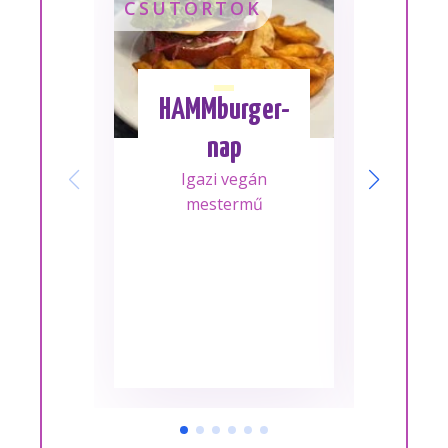
CSÜTÖRTÖK
SZOM
HAMMburger-
I
nap
Mes
Igazi vegán
A m
mestermű