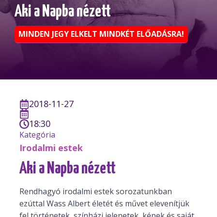
Aki a Napba nézett
MINDEN JEGY ELKELT MINDKÉT ELŐADÁSRA!
2018-11-27
18:30
Kategória
Irodalmi estek
Aki a Napba nézett
Rendhagyó irodalmi estek sorozatunkban
ezúttal Wass Albert életét és művet elevenítjük
fel történetek, színházi jelenetek, képek és saját