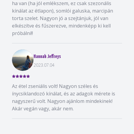
ha van (ha jól emlékszem, ez csak szezonális
kínálat az étlapon), somlói galuska, marcipán
torta szelet. Nagyon jó a szejtánjuk, jól van
elkészítve és fűszerezve, mindenképp ki kell
próbálni!!
Hannah Jeffreys
2023.07.04
Az étel zseniális volt! Nagyon széles és
ínycsiklandozó kínálat, és az adagok mérete is
nagyszerű volt. Nagyon ajánlom mindekinek!
Akár vegán vagy, akár nem.