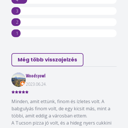
3
2
1
Még több visszajelzés
Woodsyowl
2023.06.24.
Minden, amit ettünk, finom és ízletes volt. A
babgulyás finom volt, de egy kicsit más, mint a
többi, amit eddig a városban ettem.
A Tucson pizza jó volt, és a hideg nyers cukkini