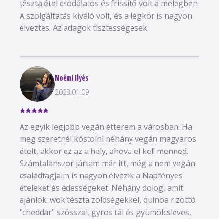
tészta étel csodálatos és frissítő volt a melegben.
A szolgáltatás kiváló volt, és a légkör is nagyon
élveztes. Az adagok tisztességesek.
Noémi Ilyés
2023.01.09
Az egyik legjobb vegán étterem a városban. Ha
meg szeretnél kóstolni néhány vegán magyaros
ételt, akkor ez az a hely, ahova el kell menned.
Számtalanszor jártam már itt, még a nem vegán
családtagjaim is nagyon élvezik a Napfényes
ételeket és édességeket. Néhány dolog, amit
ajánlok: wok tészta zöldségekkel, quinoa rizottó
"cheddar" szósszal, gyros tál és gyümölcsleves,