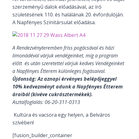
szerzeményű dalok előadásával, az író
születésének 110. és halálának 20. évfordulóján.
A Napfényes Színitársulat előadása.
A Rendezvényteremben friss pogácsával és házi
limonádéval várjuk vendégeinket, míg a program
előtt és után szeretettel várjuk kedves Vendégeinket
a Napfényes Étterem különleges fogásaival.
Újdonság: Az aznapi érvényes belépőjeggyel
10% kedvezményt adunk a Napfényes Étterem
áraiból (kivéve cukrásztermékek).
Asztalfoglalás: 06-20-311-0313
Kultúra és vacsora egy helyen, a Belváros
szívében!
[fusion_builder_container