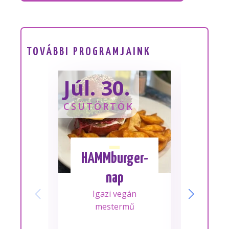
TOVÁBBI PROGRAMJAINK
Júl. 30.
Sze
CSÜTÖRTÖK
SZOM
HAMMburger-
I
nap
Mes
Igazi vegán
A m
mestermű