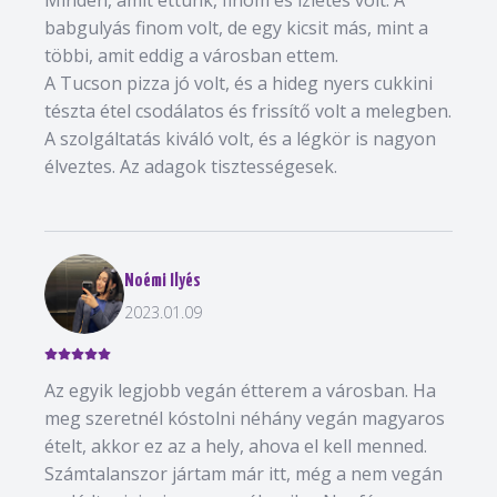
Minden, amit ettünk, finom és ízletes volt. A
babgulyás finom volt, de egy kicsit más, mint a
többi, amit eddig a városban ettem.
A Tucson pizza jó volt, és a hideg nyers cukkini
tészta étel csodálatos és frissítő volt a melegben.
A szolgáltatás kiváló volt, és a légkör is nagyon
élveztes. Az adagok tisztességesek.
Noémi Ilyés
2023.01.09
Az egyik legjobb vegán étterem a városban. Ha
meg szeretnél kóstolni néhány vegán magyaros
ételt, akkor ez az a hely, ahova el kell menned.
Számtalanszor jártam már itt, még a nem vegán