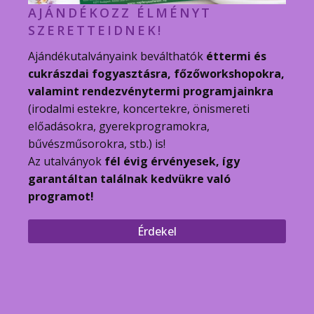
AJÁNDÉKOZZ ÉLMÉNYT
SZERETTEIDNEK!
Ajándékutalványaink beválthatók
éttermi és
cukrászdai fogyasztásra, főzőworkshopokra,
valamint rendezvénytermi programjainkra
(irodalmi estekre, koncertekre, önismereti
előadásokra, gyerekprogramokra,
bűvészműsorokra, stb.) is!
Az utalványok
fél évig érvényesek, így
garantáltan találnak kedvükre való
programot!
Érdekel