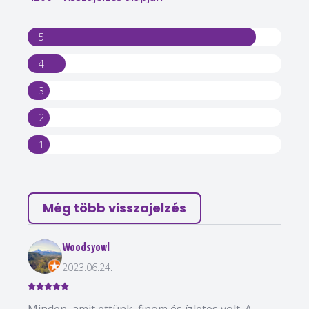
5
4
3
2
1
Még több visszajelzés
Woodsyowl
2023.06.24.