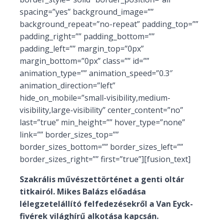
spacing=”yes” background_image=””
background_repeat=”no-repeat” padding_top=””
padding_right=”” padding_bottom=””
padding_left=”” margin_top=”0px”
margin_bottom=”0px” class=”” id=””
animation_type=”” animation_speed=”0.3″
animation_direction=”left”
hide_on_mobile=”small-visibility,medium-
visibility,large-visibility” center_content=”no”
last=”true” min_height=”” hover_type=”none”
link=”” border_sizes_top=””
border_sizes_bottom=”” border_sizes_left=””
border_sizes_right=”” first=”true”][fusion_text]
Szakrális művészettörténet a genti oltár
titkairól. Mikes Balázs előadása
lélegzetelállító felfedezésekről a Van Eyck-
fivérek világhírű alkotása kapcsán.