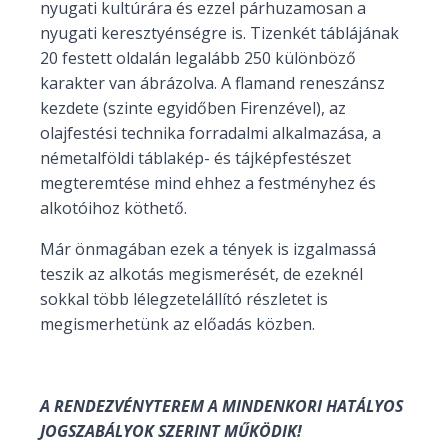
nyugati kultúrára és ezzel párhuzamosan a
nyugati keresztyénségre is. Tizenkét táblájának
20 festett oldalán legalább 250 különböző
karakter van ábrázolva. A flamand reneszánsz
kezdete (szinte egyidőben Firenzével), az
olajfestési technika forradalmi alkalmazása, a
németalföldi táblakép- és tájképfestészet
megteremtése mind ehhez a festményhez és
alkotóihoz köthető.
Már önmagában ezek a tények is izgalmassá
teszik az alkotás megismerését, de ezeknél
sokkal több lélegzetelállító részletet is
megismerhetünk az előadás közben.
A RENDEZVÉNYTEREM A MINDENKORI HATÁLYOS
JOGSZABÁLYOK SZERINT MŰKÖDIK!