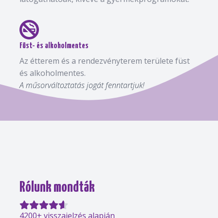
Füst- és alkoholmentes
Az étterem és a rendezvényterem területe füst
és alkoholmentes.
A műsorváltoztatás jogát fenntartjuk!
Rólunk mondták
4200+ visszajelzés alapján