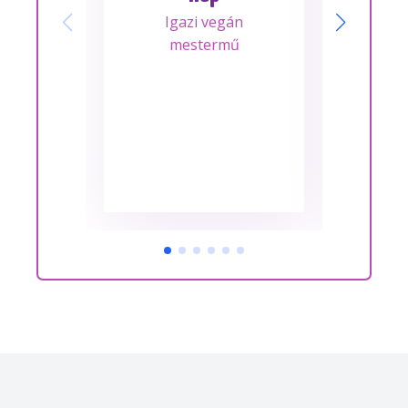
Igazi vegán
A m
mestermű