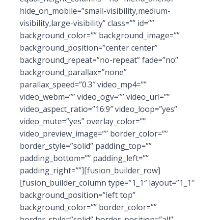
hide_on_mobile=”small-visibility,medium-
visibility,large-visibility” class=”” id=””
background_color=”” background_image=””
background_position=”center center”
background_repeat=”no-repeat” fade=”no”
background_parallax=”none”
parallax_speed=”0.3″ video_mp4=””
video_webm=”” video_ogv=”” video_url=””
video_aspect_ratio=”16:9″ video_loop=”yes”
video_mute=”yes” overlay_color=””
video_preview_image=”” border_color=””
border_style=”solid” padding_top=””
padding_bottom=”” padding_left=””
padding_right=””][fusion_builder_row]
[fusion_builder_column type=”1_1″ layout=”1_1″
background_position=”left top”
background_color=”” border_color=””
border_style=”solid” border_position=”all”