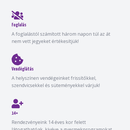
Foglalás
A foglalástól számított három napon túl az át
nem vett jegyeket értékesítjük!
Vendéglátás
A helyszínen vendégeinket frissítőkkel,
szendvicsekkel és süteményekkel várjuk!
14+
Rendezvényeink 14 éves kor felett
látogathatóak, kivéve a gyermekprogramokat.