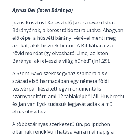
Agnus Dei (Isten Báránya)
Jézus Krisztust Keresztelő János nevezi Isten
Bárányának, a keresztáldozatra utalva. Ahogyan
előképe, a húsvéti bárány, vérével menti meg
azokat, akik hisznek benne. A Bibliában ez a
rövid mondat így olvasható: „Íme, az Isten
Báránya, aki elveszi a világ bűnét!” (Jn1,29).
A Szent Bávo székesegyház számára a XV.
század első harmadában egy németalföldi
testvérpár készített egy monumentális
szárnyasoltárt, ami 12 táblaképből áll. Huybrecht
és Jan van Eyck tudásuk legjavát adták a mű
elkészítéséhez.
A többszárnyas szerkezetű ún. poliptichon
oltárnak rendkívüli hatása van a mai napig a