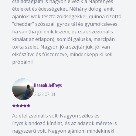
családtagjaim is nagyon élvezik a Napfényes
ételeket és édességeket. Néhány dolog, amit
ajánlok: wok tészta zöldségekkel, quinoa rizottó
"cheddar" szósszal, gyros tál és gyümölcsleves,
ha van (ha jól emlékszem, ez csak szezonális
kínálat az étlapon), somlói galuska, marcipán
torta szelet. Nagyon jó a szejtánjuk, jól van
elkészítve és fűszerezve, mindenképp ki kell
próbálni!!
Hannah Jeffreys
2023.07.04
Az étel zseniális volt! Nagyon széles és
ínycsiklandozó kínálat, és az adagok mérete is
nagyszerű volt. Nagyon ajánlom mindekinek!