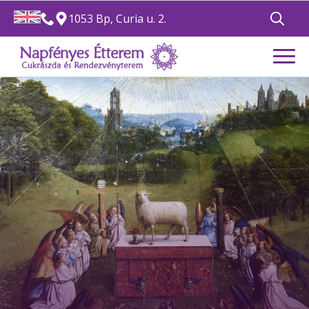
1053 Bp, Curia u. 2.
Search
for: