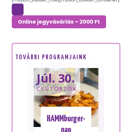
Online jegyvásárlás – 2000 Ft
TOVÁBBI PROGRAMJAINK
Júl. 30.
Sze
CSÜTÖRTÖK
SZOM
HAMMburger-
I
nap
Mes