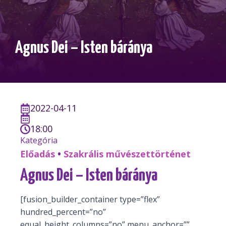
Agnus Dei – Isten báránya
2022-04-11
18:00
Kategória
Előadás
•
Szakrális művészettörténet
Agnus Dei – Isten báránya
[fusion_builder_container type=”flex”
hundred_percent=”no”
equal_height_columns=”no” menu_anchor=””