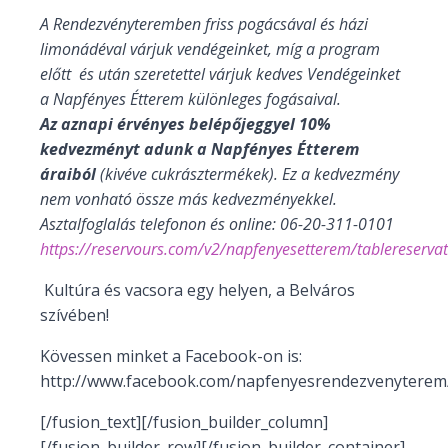
A Rendezvényteremben friss pogácsával és házi
limonádéval várjuk vendégeinket, míg a program
előtt és után szeretettel várjuk kedves Vendégeinket
a Napfényes Étterem különleges fogásaival.
Az aznapi érvényes belépőjeggyel 10%
kedvezményt adunk a Napfényes Étterem
áraiból
(kivéve cukrásztermékek). Ez a kedvezmény
nem vonható össze más kedvezményekkel.
Asztalfoglalás telefonon és online: 06-20-311-0101
https://reservours.com/v2/napfenyesetterem/tablereserva
Kultúra és vacsora egy helyen, a Belváros
szívében!
Kövessen minket a Facebook-on is:
http://www.facebook.com/napfenyesrendezvenyterem
[/fusion_text][/fusion_builder_column]
[/fusion_builder_row][/fusion_builder_container]