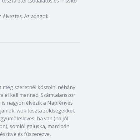
 tészta étel csodálatos és frissítő
on élveztes. Az adagok
a meg szeretnél kóstolni néhány
va el kell menned. Számtalanszor
m is nagyon élvezik a Napfényes
jánlok: wok tészta zöldségekkel,
 gyümölcsleves, ha van (ha jól
pon), somlói galuska, marcipán
készítve és fűszerezve,