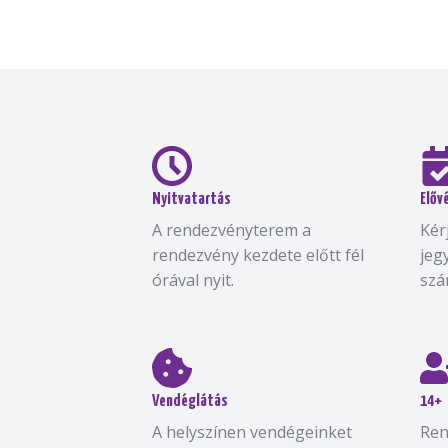
Nyitvatartás
Előv
A rendezvényterem a
Kér
rendezvény kezdete előtt fél
jeg
órával nyit.
szá
Vendéglátás
14+
A helyszínen vendégeinket
Ren