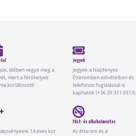
étel
Jegyek
jük, időben vegye meg a
Jegyek a Napfényes
yét, mert a férőhelyek
Étteremben elővételben és
ma korlátozott!
telefonos foglalással is
kaphatók (+36 20 311 0313)
Füst- és alkoholmentes
dezvényeink 14 éves kor
Az étterem és a