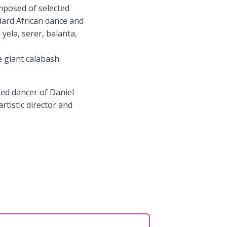
mposed of selected
dard African dance and
ela, serer, balanta,
e giant calabash
ed dancer of Daniel
rtistic director and