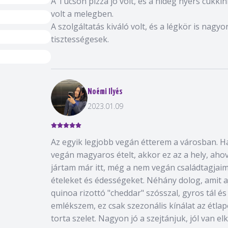
A Tucson pizza jó volt, és a hideg nyers cukkini
volt a melegben.
A szolgáltatás kiváló volt, és a légkör is nagy
tisztességesek.
Noémi Ilyés
2023.01.09
Az egyik legjobb vegán étterem a városban. H
vegán magyaros ételt, akkor ez az a hely, aho
jártam már itt, még a nem vegán családtagjai
ételeket és édességeket. Néhány dolog, amit a
quinoa rizottó "cheddar" szósszal, gyros tál és
emlékszem, ez csak szezonális kínálat az étla
torta szelet. Nagyon jó a szejtánjuk, jól van el