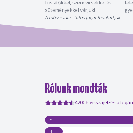
frissítőkkel, szendvicsekkel és
fel
süteményekkel várjuk!
gye
A műsorváltoztatás jogát fenntartjuk!
Rólunk mondták
4200+ visszajelzés alapján
5
4