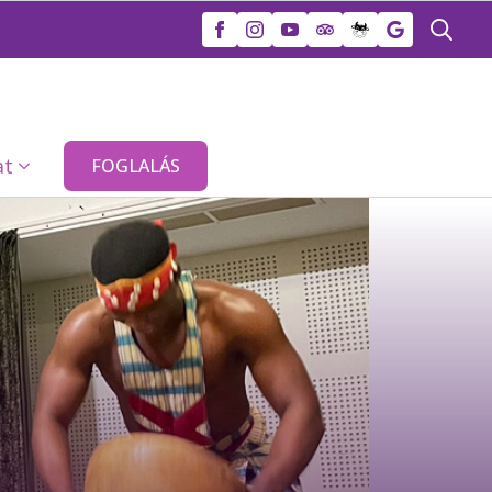
Search
for:
at
FOGLALÁS