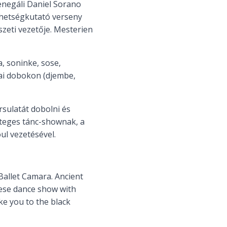
enegáli Daniel Sorano
ehetségkutató verseny
zeti vezetője. Mesterien
a, soninke, sose,
kai dobokon (djembe,
sulatát dobolni és
eteges tánc-shownak, a
ul vezetésével.
allet Camara. Ancient
lese dance show with
ke you to the black