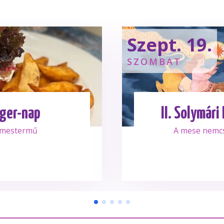
Szept. 19.
SZOMBAT
ger-nap
II. Solymári
 mestermű
A mese nemc