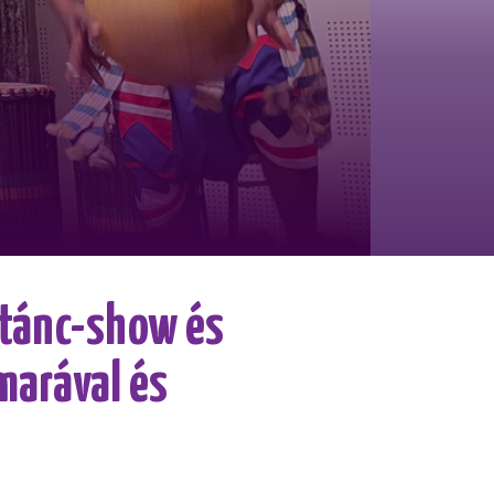
 tánc-show és
marával és