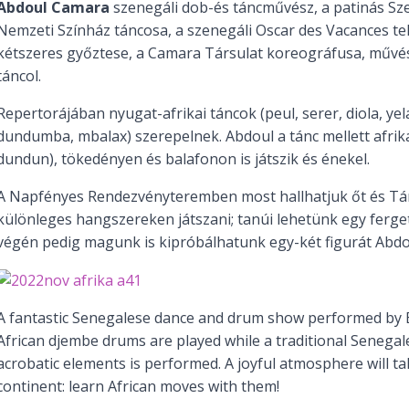
Abdoul Camara
szenegáli dob-és táncművész, a patinás Sz
Nemzeti Színház táncosa, a szenegáli Oscar des Vacances t
kétszeres győztese, a Camara Társulat koreográfusa, művés
táncol.
Repertorájában nyugat-afrikai táncok (peul, serer, diola, yel
dundumba, mbalax) szerepelnek. Abdoul a tánc mellett afri
dundun), tökedényen és balafonon is játszik és énekel.
A Napfényes Rendezvényteremben most hallhatjuk őt és Tár
különleges hangszereken játszani; tanúi lehetünk egy ferg
végén pedig magunk is kipróbálhatunk egy-két figurát Abdo
A fantastic Senegalese dance and drum show performed by B
African djembe drums are played while a traditional Senega
acrobatic elements is performed. A joyful atmosphere will ta
continent: learn African moves with them!