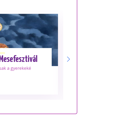
Aug. 18.
KEDD
 Mesefesztivál
Su
sak a gyerekeké
Frissen tekert, 10
rolljai