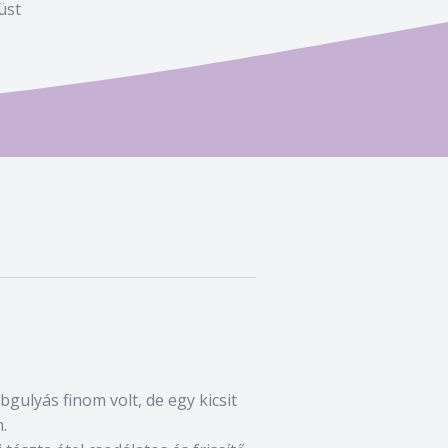
üst
bgulyás finom volt, de egy kicsit
.