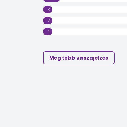
3
2
1
Még több visszajelzés