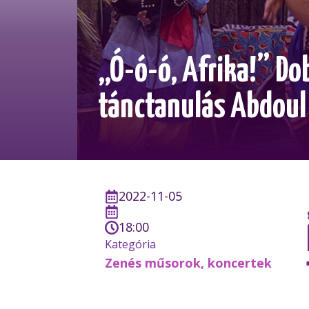
„Ó-ó-ó, Afrika!” Do
tánctanulás Abdoul 
2022-11-05
18:00
Kategória
Zenés műsorok, koncertek