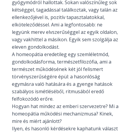
gyógymódról hallottak. Sokan valószínűleg sok
kétséggel, tagadással találkoztak, vagy talán az
ellenkezőjével is, pozitív tapasztalatokkal,
elköteleződéssel. Ami a legfontosabb: ne
legyünk merev elvszerűséggel az egyik oldalon,
vagy vakhittel a másikon. Egyik sem szolgálja az
eleven gondolkodást.
A homeopátia eredetileg egy szemléletmód,
gondolkodásforma, természetfilozófia, ami a
természet működésének két jól felismert
törvényszerűségére épül: a hasonlóság
egymásra való hatására és a gyenge hatások
szabályos ismétléséből, ritmusából eredő
felfokozódó erőre.
Hogyan hat mindez az emberi szervezetre? Mi a
homeopátia működési mechanizmusa? Kinek,
mire és miért ajánlott?
Ilyen, és hasonló kérdésekre kaphatunk választ