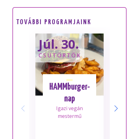
TOVÁBBI PROGRAMJAINK
Júl. 30.
Sze
CSÜTÖRTÖK
SZOM
HAMMburger-
I
nap
Mes
Igazi vegán
A m
mestermű