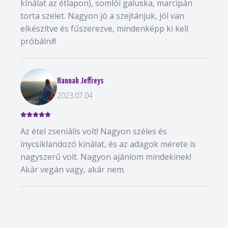
kínálat az étlapon), somlói galuska, marcipán
torta szelet. Nagyon jó a szejtánjuk, jól van
elkészítve és fűszerezve, mindenképp ki kell
próbálni!!
Hannah Jeffreys
2023.07.04
Az étel zseniális volt! Nagyon széles és
ínycsiklandozó kínálat, és az adagok mérete is
nagyszerű volt. Nagyon ajánlom mindekinek!
Akár vegán vagy, akár nem.