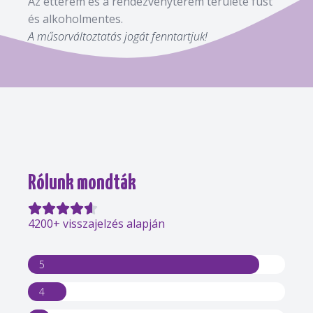
Az étterem és a rendezvényterem területe füst
és alkoholmentes.
A műsorváltoztatás jogát fenntartjuk!
Rólunk mondták
4200+ visszajelzés alapján
5
4