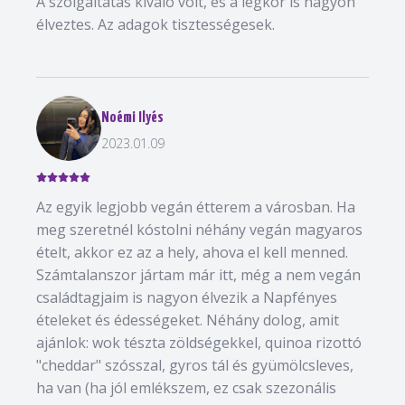
A szolgáltatás kiváló volt, és a légkör is nagyon
élveztes. Az adagok tisztességesek.
Noémi Ilyés
2023.01.09
Az egyik legjobb vegán étterem a városban. Ha
meg szeretnél kóstolni néhány vegán magyaros
ételt, akkor ez az a hely, ahova el kell menned.
Számtalanszor jártam már itt, még a nem vegán
családtagjaim is nagyon élvezik a Napfényes
ételeket és édességeket. Néhány dolog, amit
ajánlok: wok tészta zöldségekkel, quinoa rizottó
"cheddar" szósszal, gyros tál és gyümölcsleves,
ha van (ha jól emlékszem, ez csak szezonális