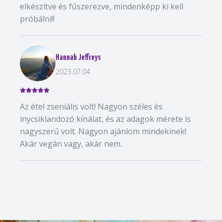
elkészítve és fűszerezve, mindenképp ki kell
próbálni!!
Hannah Jeffreys
2023.07.04
Az étel zseniális volt! Nagyon széles és
ínycsiklandozó kínálat, és az adagok mérete is
nagyszerű volt. Nagyon ajánlom mindekinek!
Akár vegán vagy, akár nem.