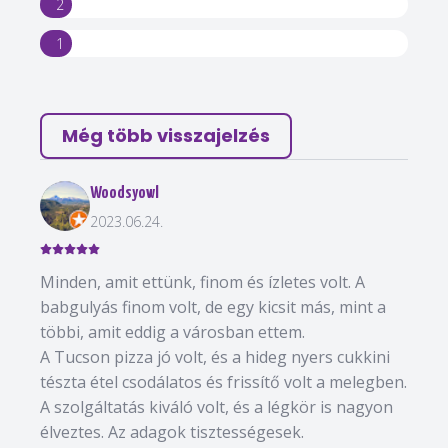
2
1
Még több visszajelzés
Woodsyowl
2023.06.24.
Minden, amit ettünk, finom és ízletes volt. A
babgulyás finom volt, de egy kicsit más, mint a
többi, amit eddig a városban ettem.
A Tucson pizza jó volt, és a hideg nyers cukkini
tészta étel csodálatos és frissítő volt a melegben.
A szolgáltatás kiváló volt, és a légkör is nagyon
élveztes. Az adagok tisztességesek.