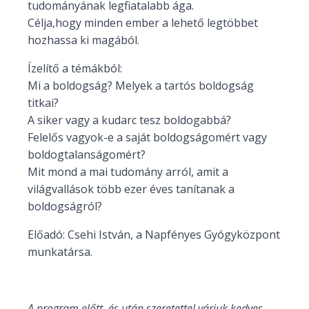
tudományának legfiatalabb ága.
Célja,hogy minden ember a lehető legtöbbet
hozhassa ki magából.
Ízelítő a témákból:
Mi a boldogság? Melyek a tartós boldogság
titkai?
A siker vagy a kudarc tesz boldogabbá?
Felelős vagyok-e a saját boldogságomért vagy
boldogtalanságomért?
Mit mond a mai tudomány arról, amit a
világvallások több ezer éves tanítanak a
boldogságról?
Előadó: Csehi István, a Napfényes Gyógyközpont
munkatársa.
A program előtt és után szeretettel várjuk kedves