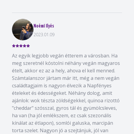
Noémi Ilyés
2023.01.09
Az egyik legjobb vegán étterem a városban. Ha
meg szeretnél kóstolni néhány vegán magyaros
ételt, akkor ez az a hely, ahova el kell menned.
Számtalanszor jártam már itt, még a nem vegán
családtagjaim is nagyon élvezik a Napfényes
ételeket és édességeket. Néhány dolog, amit
ajánlok: wok tészta zöldségekkel, quinoa rizottó
"cheddar" szósszal, gyros tál és gyümölcsleves,
ha van (ha jól emlékszem, ez csak szezonális
kínálat az étlapon), somlói galuska, marcipán
torta szelet. Nagyon jó a szejtánjuk, jól van