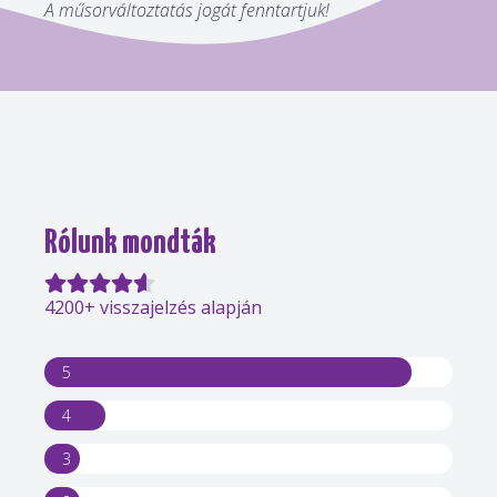
A műsorváltoztatás jogát fenntartjuk!
Rólunk mondták
4200+ visszajelzés alapján
5
4
3