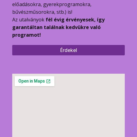
előadásokra, gyerekprogramokra,
bűvészműsorokra, stb.) is!
Az utalványok
fél évig érvényesek, így
garantáltan találnak kedvükre való
programot!
Érdekel