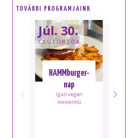
TOVÁBBI PROGRAMJAINK
Júl. 30.
Sze
CSÜTÖRTÖK
SZOM
HAMMburger-
I
nap
Mes
Igazi vegán
A m
mestermű